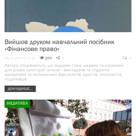
Вийшов друком навчальний посібник
«Фінансове право»
05.10.2017 | 11:51
300
0
0
Автори сподіваються, що видання стане цікавим та корисним
для різних категорій читачів – викладачів та студентів
юридичних та економічних факультетів, юристів, економістів,
податківців
ДОКЛАДНІШЕ...
ІНІЦІАТИВА