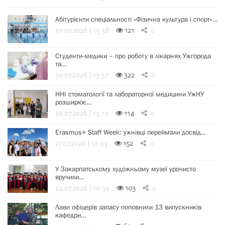
Абітурієнти спеціальності «Фізична культура і спорт»…
30.07.2026 | 15:38
121
0
Студенти-медики – про роботу в лікарнях Ужгорода
та…
30.07.2026 | 13:37
322
0
ННІ стоматології та лабораторної медицини УжНУ
розширює…
30.07.2026 | 13:19
114
0
Erasmus+ Staff Week: ужнівці переймали досвід…
27.07.2026 | 17:03
152
0
У Закарпатському художньому музеї урочисто
вручили…
24.07.2026 | 10:39
103
0
Лави офіцерів запасу поповнили 13 випускників
кафедри…