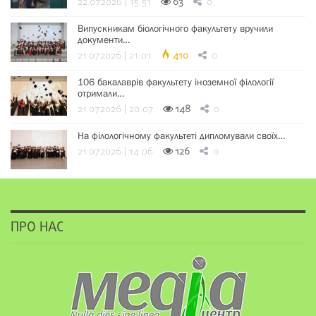
22.07.2026 | 15:51
63
0
Випускникам біологічного факультету вручили
документи…
21.07.2026 | 21:01
410
0
106 бакалаврів факультету іноземної філології
отримали…
21.07.2026 | 20:07
148
0
На філологічному факультеті дипломували своїх…
21.07.2026 | 14:06
126
0
ПРО НАС