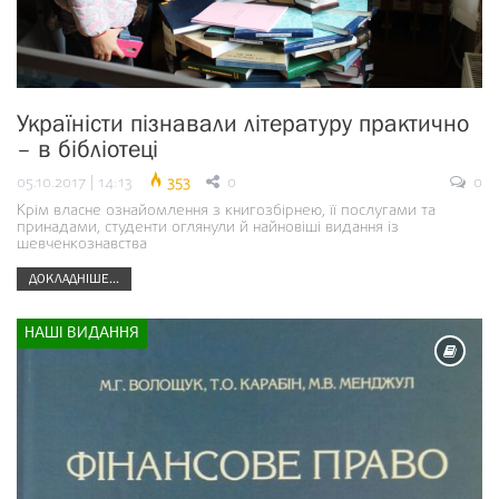
Україністи пізнавали літературу практично
– в бібліотеці
05.10.2017 | 14:13
353
0
0
Крім власне ознайомлення з книгозбірнею, її послугами та
принадами, студенти оглянули й найновіші видання із
шевченкознавства
ДОКЛАДНІШЕ...
НАШІ ВИДАННЯ