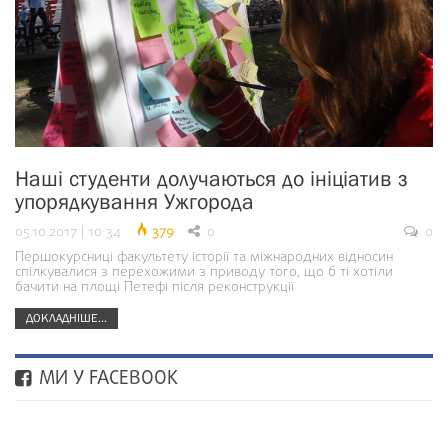
Наші студенти долучаються до ініціатив з
упорядкування Ужгорода
05.10.2017 | 10:34
379
0
0
Першокурсниці факультету історії та міжнародних відносин
спілкувалися з перехожими з приводу того, що б ті хотіли
бачити на площі Петефі після реконструкції
ДОКЛАДНІШЕ...
МИ У FACEBOOK