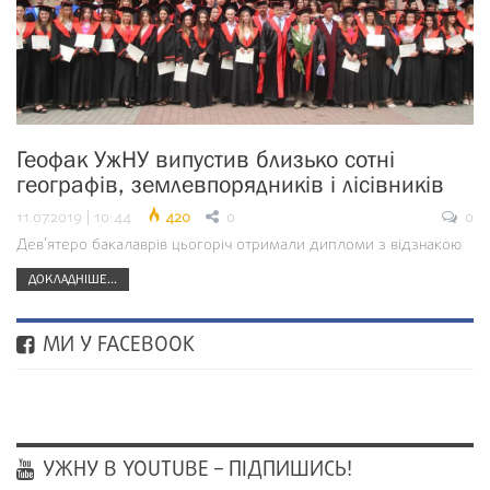
Геофак УжНУ випустив близько сотні
географів, землевпорядників і лісівників
11.07.2019 | 10:44
420
0
0
Дев’ятеро бакалаврів цьогоріч отримали дипломи з відзнакою
ДОКЛАДНІШЕ...
МИ У FACEBOOK
УЖНУ В YOUTUBE – ПІДПИШИСЬ!