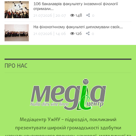
106 бакалаврів факультету іноземної філології
отримали…
21.07.2026 | 20:07
148
0
На філологічному факультеті дипломували своїх…
21.07.2026 | 14:06
126
0
ПРО НАС
Медіацентр УжНУ – підрозділ, покликаний
презентувати широкій громадськості здобутки