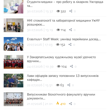
Студенти-медики – про роботу в лікарнях Ужгорода
та…
30.07.2026 | 13:37
322
0
ННІ стоматології та лабораторної медицини УжНУ
розширює…
30.07.2026 | 13:19
114
0
Erasmus+ Staff Week: ужнівці переймали досвід…
27.07.2026 | 17:03
152
0
У Закарпатському художньому музеї урочисто
вручили…
24.07.2026 | 10:39
104
0
Лави офіцерів запасу поповнили 13 випускників
кафедри…
22.07.2026 | 15:51
63
0
Випускникам біологічного факультету вручили
документи…
21.07.2026 | 21:01
410
0