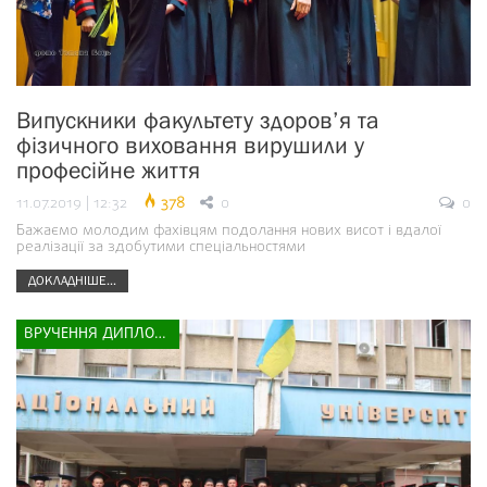
Випускники факультету здоров’я та
фізичного виховання вирушили у
професійне життя
11.07.2019 | 12:32
378
0
0
Бажаємо молодим фахівцям подолання нових висот і вдалої
реалізації за здобутими спеціальностями
ДОКЛАДНІШЕ...
ВРУЧЕННЯ ДИПЛОМІВ