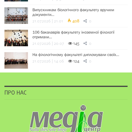
Випускникам біологічного факультету вручили
документи…
21.07.2026 | 21:01
408
0
106 бакалаврів факультету іноземної філології
отримали…
21.07.2026 | 20:07
145
0
На філологічному факультеті дипломували своїх…
21.07.2026 | 14:06
124
0
ПРО НАС