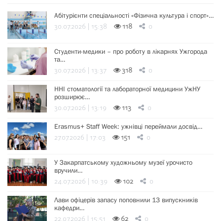
Абітурієнти спеціальності «Фізична культура і спорт»…
30.07.2026 | 15:38
118
0
Студенти-медики – про роботу в лікарнях Ужгорода
та…
30.07.2026 | 13:37
318
0
ННІ стоматології та лабораторної медицини УжНУ
розширює…
30.07.2026 | 13:19
113
0
Erasmus+ Staff Week: ужнівці переймали досвід…
27.07.2026 | 17:03
151
0
У Закарпатському художньому музеї урочисто
вручили…
24.07.2026 | 10:39
102
0
Лави офіцерів запасу поповнили 13 випускників
кафедри…
22.07.2026 | 15:51
62
0