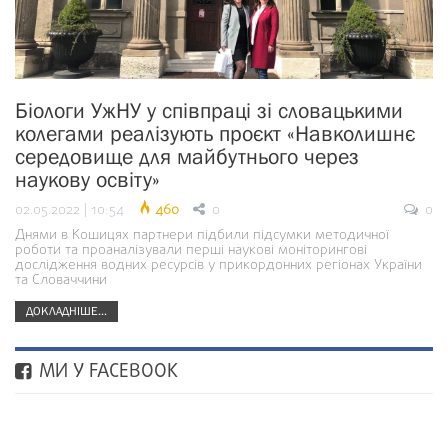
Біологи УжНУ у співпраці зі словацькими
колегами реалізують проєкт «Навколишнє
середовище для майбутнього через
наукову освіту»
02.05.2022 | 10:54
460
0
0
Днями в Кошицях партнери підбили підсумки методичної
роботи та проаналізували перші наукові моніторингові
дослідження водних ресурсів у прикордонних регіонах України
та Словаччини
ДОКЛАДНІШЕ...
МИ У FACEBOOK