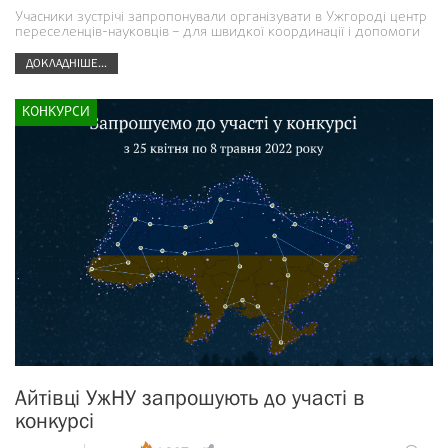
Учасники зустрічі запропонували організувати в Ужгороді центр
переселенців-науковців – для швидкої координації і допомоги
ДОКЛАДНІШЕ...
КОНКУРСИ
Айтівці УжНУ запрошують до участі в
конкурсі