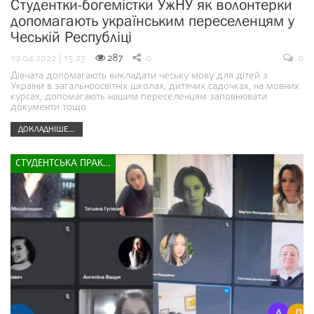
Студентки-богемістки УжНУ як волонтерки
допомагають українським переселенцям у
Чеській Республіці
19.04.2022 | 15:23
287
0
0
Дівчата допомагають викладати чеську мову для дітей з
України в загальноосвітніх школах, дитячих садочках, на мовних
курсах, допомагають нашим переселенцям заповнювати
документи тощо
ДОКЛАДНІШЕ...
СТУДЕНТСЬКА ПРАКТИКА