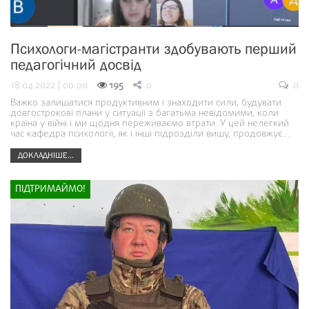
Психологи-магістранти здобувають перший
педагогічний досвід
18.04.2022 | 00:00
195
0
0
Важко залишатися продуктивним і знаходити сили, будувати
довгострокові плани у ситуації з багатьма невідомими, коли
країна у війні і ми щодня переживаємо втрати. У цей нелегкий
час кафедра психології, як і інші підрозділи вишу, продовжує…
ДОКЛАДНІШЕ...
ПІДТРИМАЙМО!