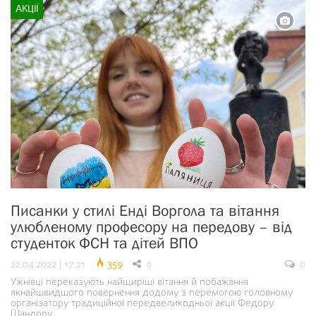
АКЦІЇ
Писанки у стилі Енді Воргола та вітання
улюбленому професору на передову – від
студенток ФСН та дітей ВПО
22.04.2022 | 17:21
359
0
0
Ужнівці переказують найщиріші вітання й побажання
якнайшвидшого повернення додому з перемогою головному
організатору традиційної передвеликодньої акції Федору
Шандору