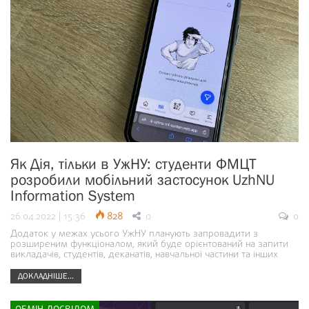
Як Дія, тільки в УжНУ: студенти ФМЦТ
розробили мобільний застосунок UzhNU
Information System
26.04.2022 | 15:36
828
0
0
Додаток у межах усього УжНУ планують запровадити з
розширеним функціоналом, який буде орієнтований на запити
викладачів, студентів, деканатів, навчальної частини та інших
ДОКЛАДНІШЕ...