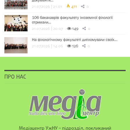
21.07.2026 | 21:01
411
0
106 бакалаврів факультету іноземної філології
отримали…
21.07.2026 | 20:07
149
0
На філологічному факультеті дипломували своїх…
21.07.2026 | 14:06
126
0
ПРО НАС
Медіацентр УжНУ – підрозділ, покликаний