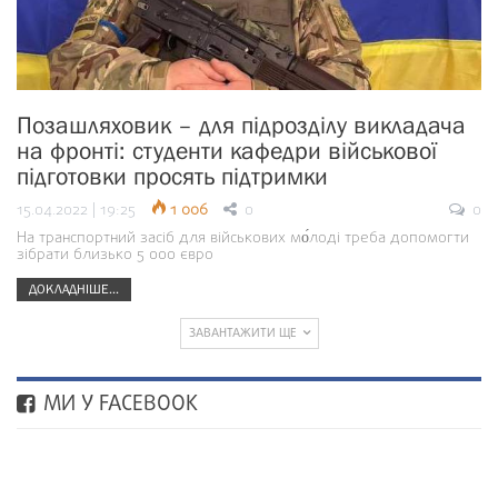
Позашляховик – для підрозділу викладача
на фронті: студенти кафедри військової
підготовки просять підтримки
15.04.2022 | 19:25
1 006
0
0
На транспортний засіб для військових мо́лоді треба допомогти
зібрати близько 5 000 євро
ДОКЛАДНІШЕ...
ЗАВАНТАЖИТИ ЩЕ
МИ У FACEBOOK