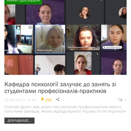
ОБМІН ДОСВІДОМ
Кафедра психології залучає до занять зі
студентами професіоналів-практиків
25.04.2022 | 13:44
395
0
0
Освітній фронт має дбати про високий професіоналізм нового
покоління фахівців, якому відбудовувати Україну після перемоги
ДОКЛАДНІШЕ...