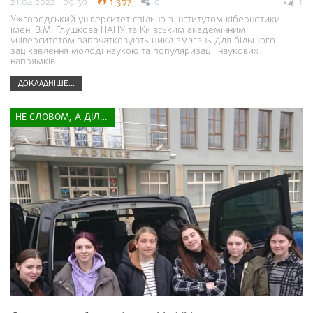
21.04.2022 | 09:39
1 397
0
1
Ужгородський університет спільно з Інститутом кібернетики
імені В.М. Глушкова НАНУ та Київським академічним
університетом започатковують цикл змагань для більшого
зацікавлення молоді наукою та популяризації наукових
напрямків
ДОКЛАДНІШЕ...
НЕ СЛОВОМ, А ДІЛОМ