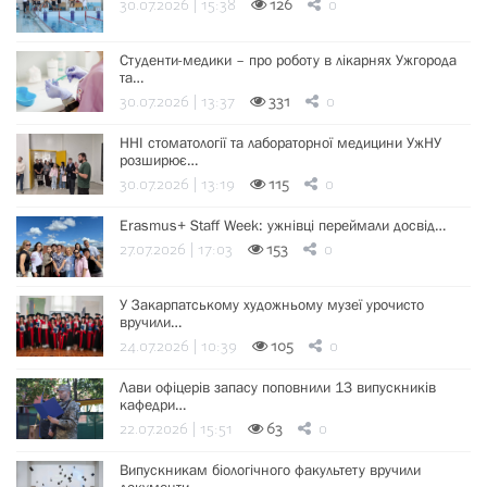
30.07.2026 | 15:38
126
0
Студенти-медики – про роботу в лікарнях Ужгорода
та…
30.07.2026 | 13:37
331
0
ННІ стоматології та лабораторної медицини УжНУ
розширює…
30.07.2026 | 13:19
115
0
Erasmus+ Staff Week: ужнівці переймали досвід…
27.07.2026 | 17:03
153
0
У Закарпатському художньому музеї урочисто
вручили…
24.07.2026 | 10:39
105
0
Лави офіцерів запасу поповнили 13 випускників
кафедри…
22.07.2026 | 15:51
63
0
Випускникам біологічного факультету вручили
документи…