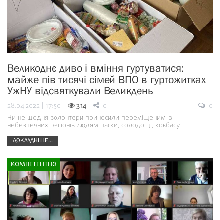
Великоднє диво і вміння гуртуватися:
майже пів тисячі сімей ВПО в гуртожитках
УжНУ відсвяткували Великдень
28.04.2022 | 17:50
314
0
0
Чи не щодня волонтери приносили переміщеним із
небезпечних регіонів людям паски, солодощі, ковбасу
ДОКЛАДНІШЕ...
КОМПЕТЕНТНО