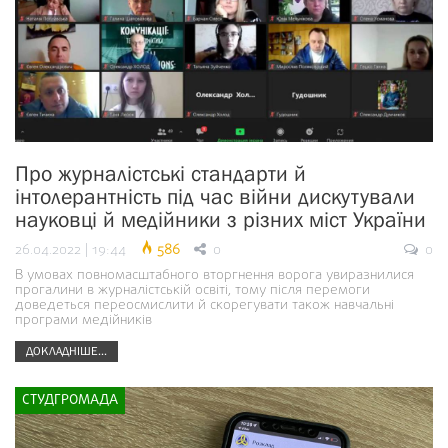
Про журналістські стандарти й
інтолерантність під час війни дискутували
науковці й медійники з різних міст України
26.04.2022 | 19:44
586
0
0
В умовах повномасштабного вторгнення ворога увиразнилися
прогалини в журналістській освіті, тому після перемоги
доведеться переосмислити й скорегувати також навчальні
програми медійників
ДОКЛАДНІШЕ...
СТУДГРОМАДА