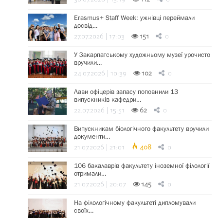
Erasmus+ Staff Week: ужнівці переймали
досвід…
27.07.2026 | 17:03
151
0
У Закарпатському художньому музеї урочисто
вручили…
24.07.2026 | 10:39
102
0
Лави офіцерів запасу поповнили 13
випускників кафедри…
22.07.2026 | 15:51
62
0
Випускникам біологічного факультету вручили
документи…
21.07.2026 | 21:01
408
0
106 бакалаврів факультету іноземної філології
отримали…
21.07.2026 | 20:07
145
0
На філологічному факультеті дипломували
своїх…