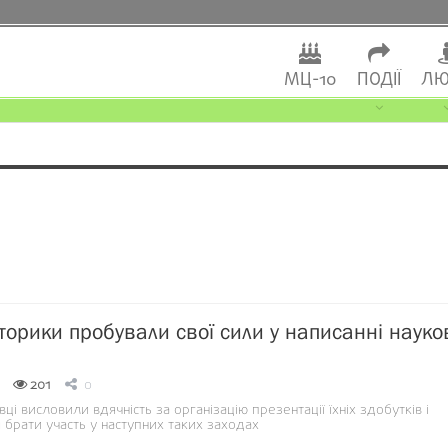
МЦ-10
ПОДІЇ
ЛЮ
сторики пробували свої сили у написанні науко
201
0
ці висловили вдячність за організацію презентації їхніх здобутків і
брати участь у наступних таких заходах