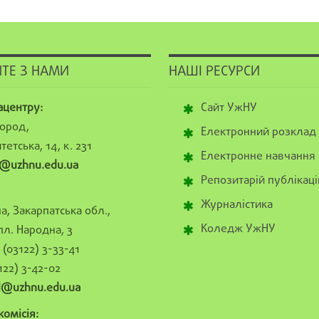
ТЕ З НАМИ
НАШІ РЕСУРСИ
ацентру:
Сайт УжНУ
ород,
Електронний розклад
тетська, 14, к. 231
Електронне навчання
@uzhnu.edu.ua
Репозитарій публікаці
Журналістика
а, Закарпатська обл.,
Коледж УжНУ
пл. Народна, 3
(03122) 3-33-41
122) 3-42-02
al@uzhnu.edu.ua
омісія: