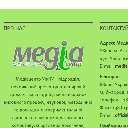
ПРО НАС
КОНТАКТУЙ
Адреса Меді
88000 м. Ужг
вул. Універси
E-mail:
media
Ректорат:
Медіацентр УжНУ – підрозділ,
88000, Україн
покликаний презентувати широкій
м. Ужгород, 
громадськості здобутки навчально-
Телефон: +38 
виховного процесу, наукової, методичної
Факс: +38 (03
та дослідно-експериментальної
E-mail:
offici
діяльності науково-педагогічного
колективу, спортивних досягнень,
Приймальна к