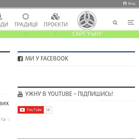
Вхід
ДИ
ТРАДИЦІЇ
ПРОЄКТИ
САЙТ УжНУ
МИ У FACEBOOK
УЖНУ В YOUTUBE – ПІДПИШИСЬ!
вих
0