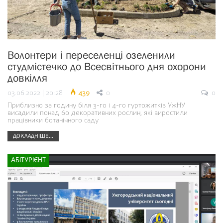
Волонтери і переселенці озеленили
студмістечко до Всесвітнього дня охорони
довкілля
03.06.2022 | 20:28
439
0
0
Приблизно за годину біля 3-го і 4-го гуртожитків УжНУ
висадили понад 60 декоративних рослин, які виростили
працівники ботанічного саду
ДОКЛАДНІШЕ...
АБІТУРІЄНТ