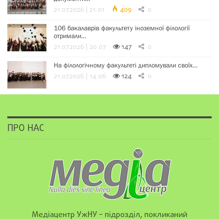
21.07.2026 | 21:01
409
0
106 бакалаврів факультету іноземної філології
отримали…
21.07.2026 | 20:07
147
0
На філологічному факультеті дипломували своїх…
21.07.2026 | 14:06
124
0
ПРО НАС
Медіацентр УжНУ – підрозділ, покликаний