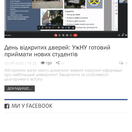
День відкритих дверей: УжНУ готовий
приймати нових студентів
03.06.2022 | 16:35
130
0
0
Абітурієнти мали змогу дізналися чимало корисної інформації
про найбільший університет Закарпаття та особливості
цьогорічного вступу
ДОКЛАДНІШЕ...
МИ У FACEBOOK