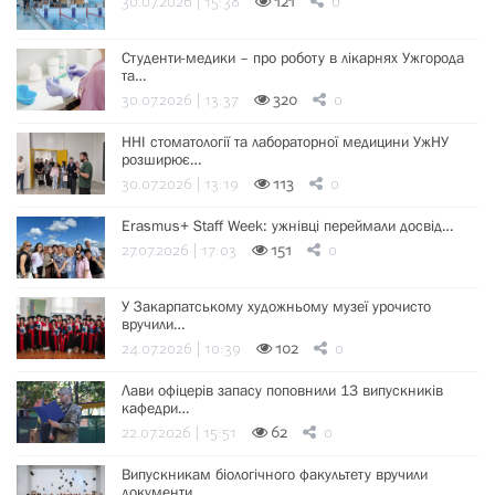
30.07.2026 | 15:38
121
0
Студенти-медики – про роботу в лікарнях Ужгорода
та…
30.07.2026 | 13:37
320
0
ННІ стоматології та лабораторної медицини УжНУ
розширює…
30.07.2026 | 13:19
113
0
Erasmus+ Staff Week: ужнівці переймали досвід…
27.07.2026 | 17:03
151
0
У Закарпатському художньому музеї урочисто
вручили…
24.07.2026 | 10:39
102
0
Лави офіцерів запасу поповнили 13 випускників
кафедри…
22.07.2026 | 15:51
62
0
Випускникам біологічного факультету вручили
документи…