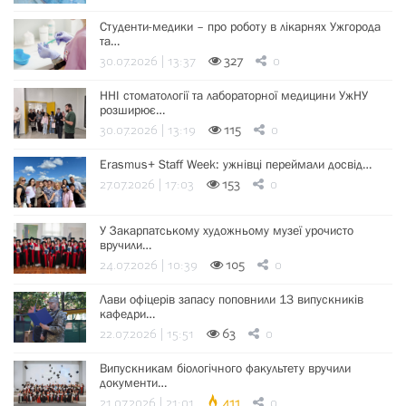
Студенти-медики – про роботу в лікарнях Ужгорода
та…
30.07.2026 | 13:37
327
0
ННІ стоматології та лабораторної медицини УжНУ
розширює…
30.07.2026 | 13:19
115
0
Erasmus+ Staff Week: ужнівці переймали досвід…
27.07.2026 | 17:03
153
0
У Закарпатському художньому музеї урочисто
вручили…
24.07.2026 | 10:39
105
0
Лави офіцерів запасу поповнили 13 випускників
кафедри…
22.07.2026 | 15:51
63
0
Випускникам біологічного факультету вручили
документи…
21.07.2026 | 21:01
411
0