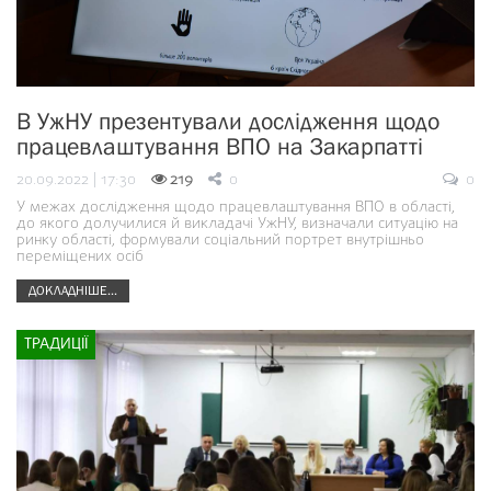
В УжНУ презентували дослідження щодо
працевлаштування ВПО на Закарпатті
20.09.2022 | 17:30
219
0
0
У межах дослідження щодо працевлаштування ВПО в області,
до якого долучилися й викладачі УжНУ, визначали ситуацію на
ринку області, формували соціальний портрет внутрішньо
переміщених осіб
ДОКЛАДНІШЕ...
ТРАДИЦІЇ