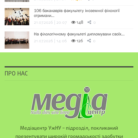
106 бакалаврів факультету іноземної філології
отримали…
21.07.2026 | 20:07
148
0
На філологічному факультеті дипломували своїх…
21.07.2026 | 14:06
126
0
ПРО НАС
Медіацентр УжНУ – підрозділ, покликаний
презентувати широкій громадськості здобутки