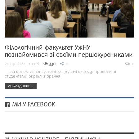
Філологічний факультет УжНУ
познайомився зі своїми першокурсниками
20.09.2022 | 10:08
330
0
0
Після колективної зустрічі завідувачі кафедр провели зі
студентами окремі зібрання
ДОКЛАДНІШЕ...
МИ У FACEBOOK