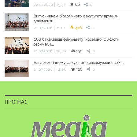
22.07.2026 | 15:51
66
0
Випускникам біологічного факультету вручили
документи…
21.07.2026 | 21:01
416
0
106 бакалаврів факультету іноземної філології
отримали…
21.07.2026 | 20:07
150
0
На філологічному факультеті дипломували своїх…
21.07.2026 | 14:06
126
0
ПРО НАС