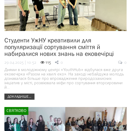
Студенти УжНУ креативили для
популяризації сортування сміття й
набиралися нових знань на ековечірці
29.04.2025 | 10:52
115
0
0
Днями в молодіжному центрі «YouthHub» відбулася вже друга
ековечірка «Разом на хвилі еко». На заході небайдужа молодь
дізнавалася більше про впровадження природозахисних
ініціатив у місті, розвіювала міфи про сортування вторсировини
й…
ДОКЛАДНІШЕ...
СВЯТКОВО