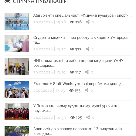
СТРІЧКА ПУБЛІКАЦІЙ
Абітурієнти спеціальності «Фізична культура і спорт»…
30.07.2026 | 15:38
126
0
Студенти-медики – про роботу в лікарнях Ужгорода
та…
30.07.2026 | 13:37
333
0
ННІ стоматології та лабораторної медицини УжНУ
розширює…
30.07.2026 | 13:19
117
0
Erasmus+ Staff Week: ужнівці переймали досвід…
27.07.2026 | 17:03
153
0
У Закарпатському художньому музеї урочисто
вручили…
24.07.2026 | 10:39
105
0
Лави офіцерів запасу поповнили 13 випускників
кафедри…