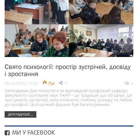
Свято психології: простір зустрічей, досвіду
і зростання
29.04.2025 | 10:32
754
0
0
Святкування Дня психолога на відповідній профільній кафедрі
факультету суспільних наук УжНУ – це традиція, що об’єднує. Це
про цінність зустрічей, силу спільноти, глибину досвіду та любов
до професії. Цьогорічний формат був багатогранним:…
ДОКЛАДНІШЕ...
МИ У FACEBOOK