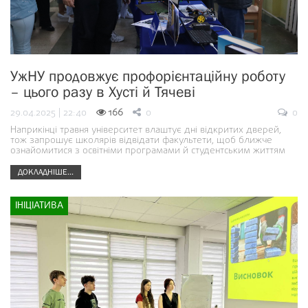
УжНУ продовжує профорієнтаційну роботу
– цього разу в Хусті й Тячеві
29.04.2025 | 22:40
166
0
0
Наприкінці травня університет влаштує дні відкритих дверей,
тож запрошує школярів відвідати факультети, щоб ближче
ознайомитися з освітніми програмами й студентським життям
ДОКЛАДНІШЕ...
ІНІЦІАТИВА