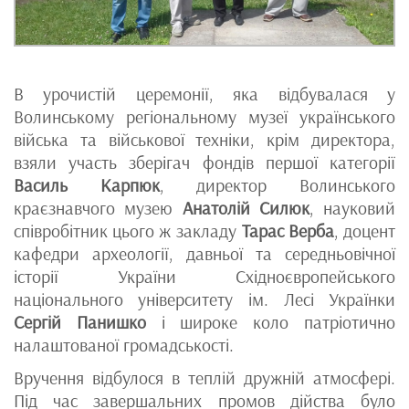
В урочистій церемонії, яка відбувалася у
Волинському регіональному музеї українського
війська та військової техніки, крім директора,
взяли участь зберігач фондів першої категорії
Василь Карпюк
, директор Волинського
краєзнавчого музею
Анатолій Силюк
, науковий
співробітник цього ж закладу
Тарас Верба
, доцент
кафедри археології, давньої та середньовічної
історії України Східноєвропейського
національного університету ім. Лесі Українки
Сергій Панишко
і широке коло патріотично
налаштованої громадськості.
Вручення відбулося в теплій дружній атмосфері.
Під час завершальних промов дійства було