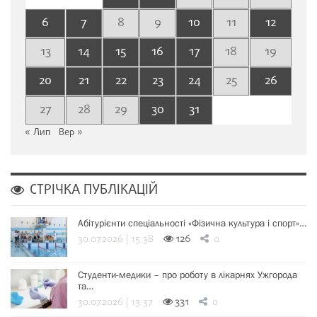
6
7
8
9
10
11
12
13
14
15
16
17
18
19
20
21
22
23
24
25
26
27
28
29
30
31
« Лип
Вер »
СТРІЧКА ПУБЛІКАЦІЙ
Абітурієнти спеціальності «Фізична культура і спорт»…
30.07.2026 | 15:38
126
0
Студенти-медики – про роботу в лікарнях Ужгорода
та…
30.07.2026 | 13:37
331
0