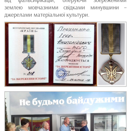
від фальсифікацій, оперуючи збереженими
землею мовчазними свідками минувшини –
джерелами матеріальної культури.