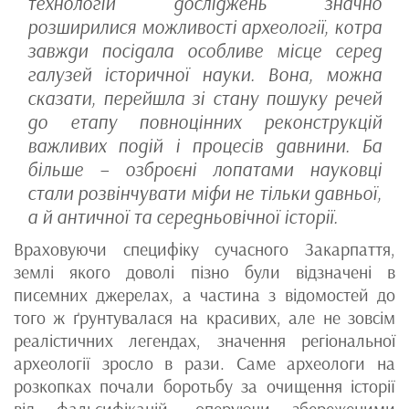
технологій досліджень значно
розширилися можливості археології, котра
завжди посідала особливе місце серед
галузей історичної науки. Вона, можна
сказати, перейшла зі стану пошуку речей
до етапу повноцінних реконструкцій
важливих подій і процесів давнини. Ба
більше – озброєні лопатами науковці
стали розвінчувати міфи не тільки давньої,
а й античної та середньовічної історії.
Враховуючи специфіку сучасного Закарпаття,
землі якого доволі пізно були відзначені в
писемних джерелах, а частина з відомостей до
того ж ґрунтувалася на красивих, але не зовсім
реалістичних легендах, значення регіональної
археології зросло в рази. Саме археологи на
розкопках почали боротьбу за очищення історії