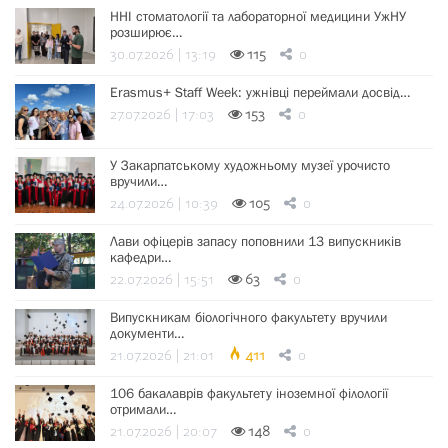
ННІ стоматології та лабораторної медицини УжНУ
розширює…
30.07.2026 | 13:19
115
0
Erasmus+ Staff Week: ужнівці переймали досвід…
27.07.2026 | 17:03
153
0
У Закарпатському художньому музеї урочисто
вручили…
24.07.2026 | 10:39
105
0
Лави офіцерів запасу поповнили 13 випускників
кафедри…
22.07.2026 | 15:51
63
0
Випускникам біологічного факультету вручили
документи…
21.07.2026 | 21:01
411
0
106 бакалаврів факультету іноземної філології
отримали…
21.07.2026 | 20:07
148
0