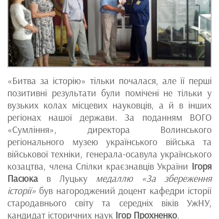
«Битва за історію» тільки почалася, але її перші
позитивні результати були помічені не тільки у
вузьких колах місцевих науковців, а й в інших
регіонах нашої держави. За поданням ВОГО
«Сумління», директора Волинського
регіонального музею українського війська та
військової техніки, генерала-осавула українського
козацтва, члена Спілки краєзнавців України
Ігоря
Пасюка
в Луцьку
медаллю «За збереження
історії»
був нагороджений доцент кафедри історії
стародавнього світу та середніх віків УжНУ,
кандидат історичних наук
Ігор Прохненко
.