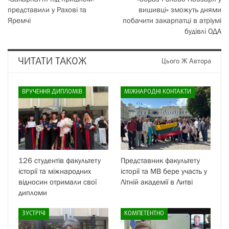
представили у Рахові та
вишивці» зможуть днями
Яремчі
побачити закарпатці в атріумі
будівлі ОДА
ЧИТАТИ ТАКОЖ
Цього Ж Автора
ВРУЧЕННЯ ДИПЛОМІВ
МІЖНАРОДНІ КОНТАКТИ
126 студентів факультету
Представник факультету
історії та міжнародних
історії та МВ бере участь у
відносин отримали свої
Літній академії в Литві
дипломи
ЗУСТРІЧІ
КОМПЕТЕНТНО