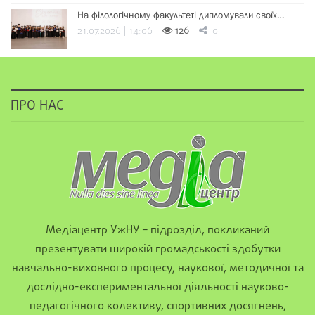
На філологічному факультеті дипломували своїх…
21.07.2026 | 14:06
126
0
ПРО НАС
Медіацентр УжНУ – підрозділ, покликаний
презентувати широкій громадськості здобутки
навчально-виховного процесу, наукової, методичної та
дослідно-експериментальної діяльності науково-
педагогічного колективу, спортивних досягнень,