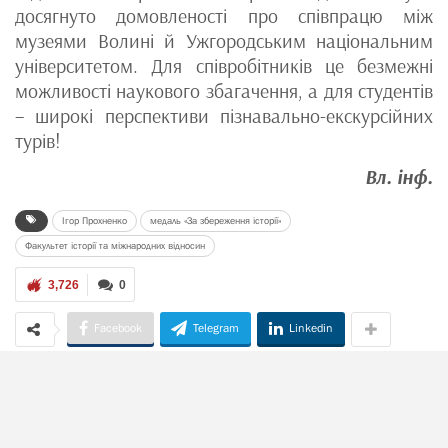
досягнуто домовленості про співпрацю між
музеями Волині й Ужгородським національним
університетом. Для співробітників це безмежні
можливості наукового збагачення, а для студентів
– широкі перспективи пізнавально-екскурсійних
турів!
Вл. інф.
Ігор Прохненко
медаль «За збереження історії»
Факультет історії та міжнародних відносин
3,726
0
Facebook
Telegram
Linkedin