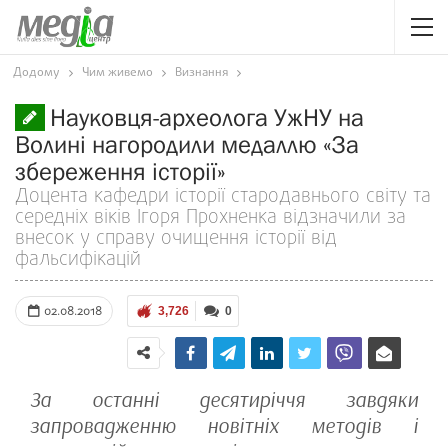
Додому
Чим живемо
Визнання
Науковця-археолога УжНУ на
Волині нагородили медаллю «За
збереження історії»
Доцента кафедри історії стародавнього світу та
середніх віків Ігоря Прохненка відзначили за
внесок у справу очищення історії від
фальсифікацій
02.08.2018
3,726
0
За останні десятиріччя завдяки
запровадженню новітніх методів і