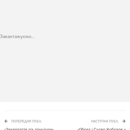
Завантажуємо...
ПОПЕРЕДНЯ ПУБЛ.
НАСТУПНА ПУБЛ.
«Закарпаття під прицілом»
«Образ і Слово Кобзаря у