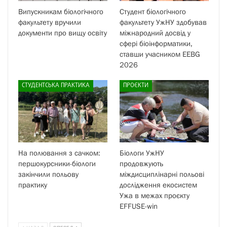
Випускникам біологічного
Студент біологічного
факультету вручили
факультету УжНУ здобував
документи про вищу освіту
міжнародний досвід у
сфері біоінформатики,
ставши учасником EEBG
2026
СТУДЕНТСЬКА ПРАКТИКА
ПРОЄКТИ
На полювання з сачком:
Біологи УжНУ
першокурсники-біологи
продовжують
закінчили польову
міждисциплінарні польові
практику
дослідження екосистем
Ужа в межах проєкту
EFFUSE-win