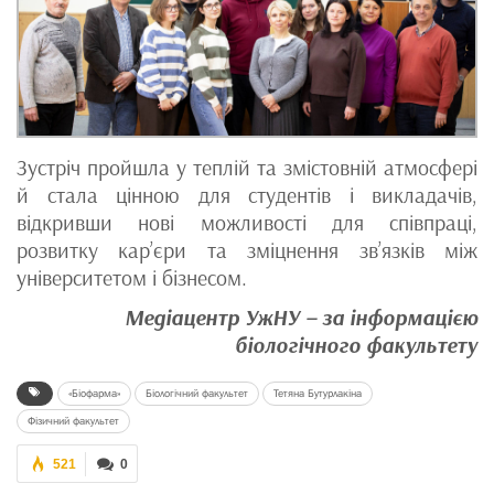
Зустріч пройшла у теплій та змістовній атмосфері
й стала цінною для студентів і викладачів,
відкривши нові можливості для співпраці,
розвитку кар’єри та зміцнення зв’язків між
університетом і бізнесом.
Медіацентр УжНУ – за інформацією
біологічного факультету
«Біофарма»
Біологічний факультет
Тетяна Бутурлакіна
Фізичний факультет
521
0