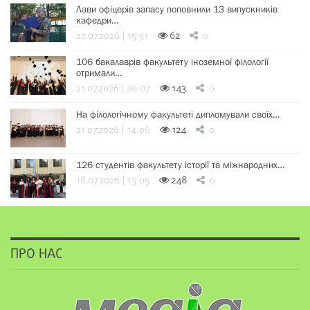
Лави офіцерів запасу поповнили 13 випускників
кафедри…
22.07.2026 | 15:51
62
0
106 бакалаврів факультету іноземної філології
отримали…
21.07.2026 | 20:07
143
0
На філологічному факультеті дипломували своїх…
21.07.2026 | 14:06
124
0
126 студентів факультету історії та міжнародних…
18.07.2026 | 13:05
248
0
ПРО НАС