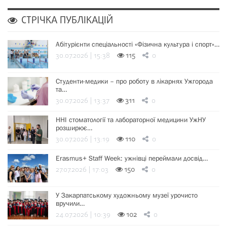
СТРІЧКА ПУБЛІКАЦІЙ
Абітурієнти спеціальності «Фізична культура і спорт»…
30.07.2026 | 15:38
115
0
Студенти-медики – про роботу в лікарнях Ужгорода
та…
30.07.2026 | 13:37
311
0
ННІ стоматології та лабораторної медицини УжНУ
розширює…
30.07.2026 | 13:19
110
0
Erasmus+ Staff Week: ужнівці переймали досвід…
27.07.2026 | 17:03
150
0
У Закарпатському художньому музеї урочисто
вручили…
24.07.2026 | 10:39
102
0