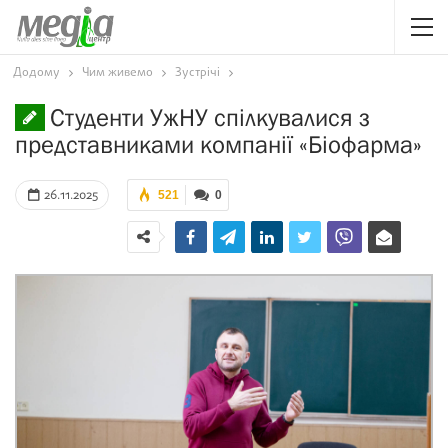
Додому
Чим живемо
Зустрічі
Студенти УжНУ спілкувалися з
представниками компанії «Біофарма»
26.11.2025
521
0