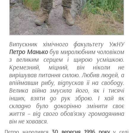
Випускник хімічного факультету УжНУ
Петро Манько
був миролюбним чоловіком
з великим серцем і щирою усмішкою.
Кремезний, міцний, він ніколи не
вирішував питання силою. Любив людей, а
впіймавши рибу, відпускав її на свободу.
Велика війна змусила його, як і тисячі
інших, взяти до рук зброю. І хай як
складно було докорінно змінити своє
життя – від свого обов’язку громадянина
він не ховався.
Петро народився
30 вересня 1996 року
у селі