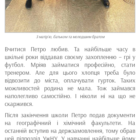
З матір’ю, батьком та молодшим братом
Вчитися Петро любив. Та найбільше часу в
шкільні роки віддавав своєму захопленню – грі у
футбол. Мріяв займатися професійно, стати
тренером. Але для цього хлопця треба було
відвозити до міста, оплачувати гурток. Таких
можливостей родина не мала. Тож займався
наполегливо самостійно. І ніколи ні на що не
скаржився.
Після закінчення школи Петро подав документи
на географічний і хімічний факультети. На
останній вступив на держзамовлення, тому обрав
цей підрозділ УжНУ. У навчанні найбільше йому