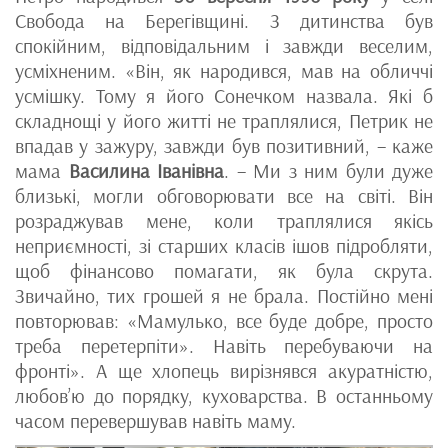
Свобода на Берегівщині. З дитинства був
спокійним, відповідальним і завжди веселим,
усміхненим. «Він, як народився, мав на обличчі
усмішку. Тому я його Сонечком назвала. Які б
складнощі у його житті не траплялися, Петрик не
впадав у зажуру, завжди був позитивний, – каже
мама
Василина Іванівна
. – Ми з ним були дуже
близькі, могли обговорювати все на світі. Він
розраджував мене, коли траплялися якісь
неприємності, зі старших класів ішов підробляти,
щоб фінансово помагати, як була скрута.
Звичайно, тих грошей я не брала. Постійно мені
повторював: «Мамулько, все буде добре, просто
треба перетерпіти». Навіть перебуваючи на
фронті». А ще хлопець вирізнявся акуратністю,
любов’ю до порядку, куховарства. В останньому
часом перевершував навіть маму.