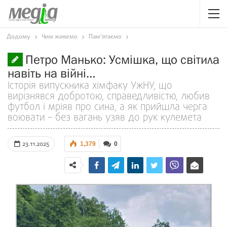
Додому
Чим живемо
Пам’ятаємо
Петро Манько: Усмішка, що світила
навіть на війні…
Історія випускника хімфаку УжНУ, що
вирізнявся добротою, справедливістю, любив
футбол і мріяв про сина, а як прийшла черга
воювати – без вагань узяв до рук кулемета
23.11.2025
1,379
0