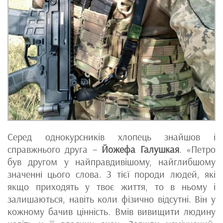
Серед однокурсників хлопець знайшов і
справжнього друга –
Йожефа Галушкая
. «Петро
був другом у найправдивішому, найглибшому
значенні цього слова. З тієї породи людей, які
якщо приходять у твоє життя, то в ньому і
залишаються, навіть коли фізично відсутні. Він у
кожному бачив цінність. Вмів вивищити людину