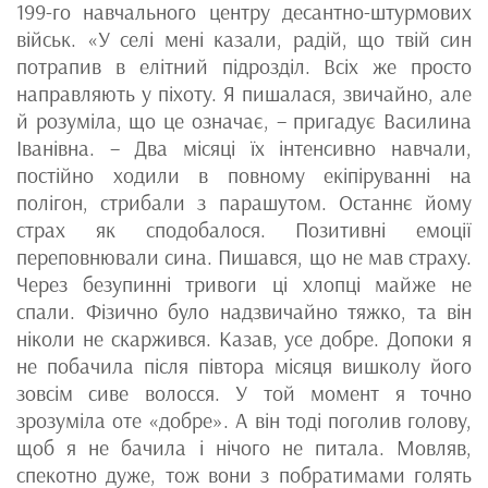
199-го навчального центру десантно-штурмових
військ. «У селі мені казали, радій, що твій син
потрапив в елітний підрозділ. Всіх же просто
направляють у піхоту. Я пишалася, звичайно, але
й розуміла, що це означає, – пригадує Василина
Іванівна. – Два місяці їх інтенсивно навчали,
постійно ходили в повному екіпіруванні на
полігон, стрибали з парашутом. Останнє йому
страх як сподобалося. Позитивні емоції
переповнювали сина. Пишався, що не мав страху.
Через безупинні тривоги ці хлопці майже не
спали. Фізично було надзвичайно тяжко, та він
ніколи не скаржився. Казав, усе добре. Допоки я
не побачила після півтора місяця вишколу його
зовсім сиве волосся. У той момент я точно
зрозуміла оте «добре». А він тоді поголив голову,
щоб я не бачила і нічого не питала. Мовляв,
спекотно дуже, тож вони з побратимами голять