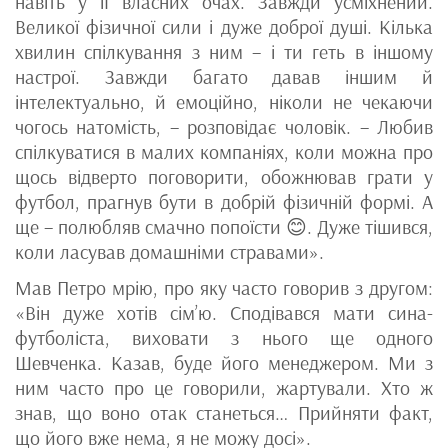
навіть у її власних очах. Завжди усміхнений.
Великої фізичної сили і дуже доброї душі. Кілька
хвилин спілкування з ним – і ти геть в іншому
настрої. Завжди багато давав іншим й
інтелектуально, й емоційно, ніколи не чекаючи
чогось натомість, – розповідає чоловік. – Любив
спілкуватися в малих компаніях, коли можна про
щось відверто поговорити, обожнював грати у
футбол, прагнув бути в добрій фізичній формі. А
ще – полюбляв смачно попоїсти 😊. Дуже тішився,
коли ласував домашніми стравами».
Мав Петро мрію, про яку часто говорив з другом:
«Він дуже хотів сім’ю. Сподівався мати сина-
футболіста, виховати з нього ще одного
Шевченка. Казав, буде його менеджером. Ми з
ним часто про це говорили, жартували. Хто ж
знав, що воно отак станеться… Прийняти факт,
що його вже нема, я не можу досі».