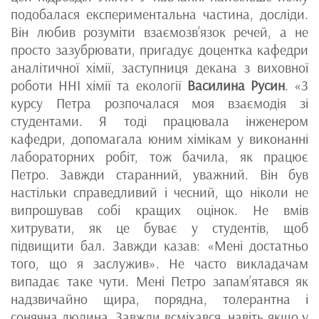
подобалася експериментальна частина, досліди.
Він любив розуміти взаємозв’язок речей, а не
просто зазубрювати, пригадує доцентка кафедри
аналітичної хімії, заступниця декана з виховної
роботи ННІ хімії та екології
Василина Русин
. «З
курсу Петра розпочалася моя взаємодія зі
студентами. Я тоді працювала інженером
кафедри, допомагала юним хімікам у виконанні
лабораторних робіт, тож бачила, як працює
Петро. Завжди старанний, уважний. Він був
настільки справедливий і чесний, що ніколи не
випрошував собі кращих оцінок. Не вмів
хитрувати, як це буває у студентів, щоб
підвищити бал. Завжди казав: «Мені достатньо
того, що я заслужив». Не часто викладачам
випадає таке чути. Мені Петро запам’ятався як
надзвичайно щира, порядна, толерантна і
сонячна людина. Завжди всміхався, навіть якщо у