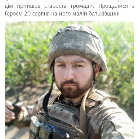
дім прийшов староста громади. Прощалися з
Героєм 20 серпня на його малій батьківщині.