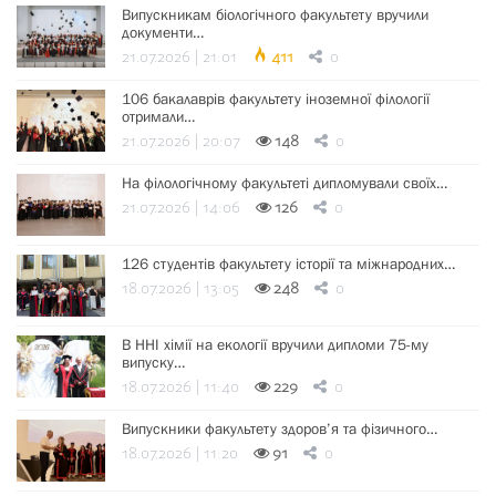
Випускникам біологічного факультету вручили
документи…
21.07.2026 | 21:01
411
0
106 бакалаврів факультету іноземної філології
отримали…
21.07.2026 | 20:07
148
0
На філологічному факультеті дипломували своїх…
21.07.2026 | 14:06
126
0
126 студентів факультету історії та міжнародних…
18.07.2026 | 13:05
248
0
В ННІ хімії на екології вручили дипломи 75-му
випуску…
18.07.2026 | 11:40
229
0
Випускники факультету здоров’я та фізичного…
18.07.2026 | 11:20
91
0