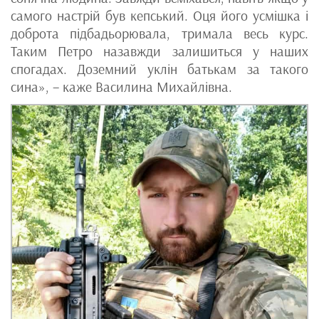
самого настрій був кепський. Оця його усмішка і
доброта підбадьорювала, тримала весь курс.
Таким Петро назавжди залишиться у наших
спогадах. Доземний уклін батькам за такого
сина», – каже Василина Михайлівна.