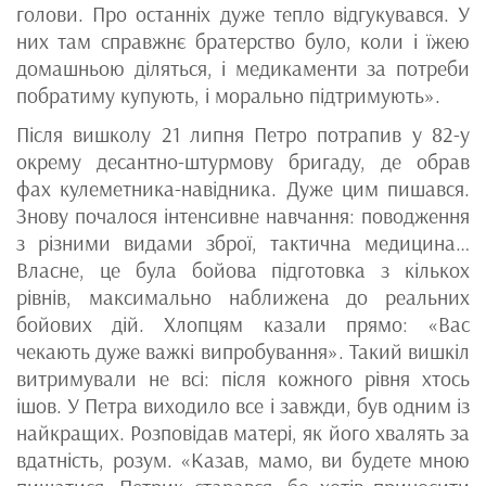
голови. Про останніх дуже тепло відгукувався. У
них там справжнє братерство було, коли і їжею
домашньою діляться, і медикаменти за потреби
побратиму купують, і морально підтримують».
Після вишколу 21 липня Петро потрапив у 82-у
окрему десантно-штурмову бригаду, де обрав
фах кулеметника-навідника. Дуже цим пишався.
Знову почалося інтенсивне навчання: поводження
з різними видами зброї, тактична медицина…
Власне, це була бойова підготовка з кількох
рівнів, максимально наближена до реальних
бойових дій. Хлопцям казали прямо: «Вас
чекають дуже важкі випробування». Такий вишкіл
витримували не всі: після кожного рівня хтось
ішов. У Петра виходило все і завжди, був одним із
найкращих. Розповідав матері, як його хвалять за
вдатність, розум. «Казав, мамо, ви будете мною