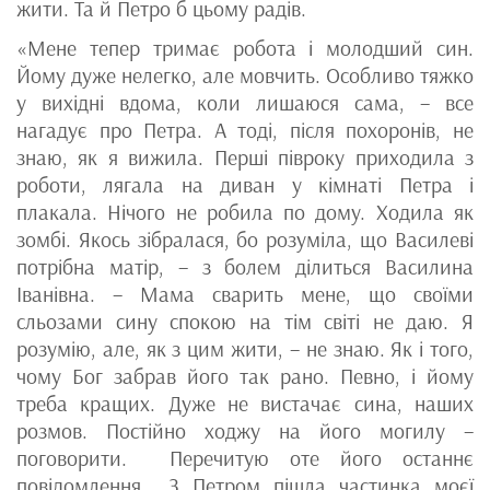
жити. Та й Петро б цьому радів.
«Мене тепер тримає робота і молодший син.
Йому дуже нелегко, але мовчить. Особливо тяжко
у вихідні вдома, коли лишаюся сама, – все
нагадує про Петра. А тоді, після похоронів, не
знаю, як я вижила. Перші півроку приходила з
роботи, лягала на диван у кімнаті Петра і
плакала. Нічого не робила по дому. Ходила як
зомбі. Якось зібралася, бо розуміла, що Василеві
потрібна матір, – з болем ділиться Василина
Іванівна. – Мама сварить мене, що своїми
сльозами сину спокою на тім світі не даю. Я
розумію, але, як з цим жити, – не знаю. Як і того,
чому Бог забрав його так рано. Певно, і йому
треба кращих. Дуже не вистачає сина, наших
розмов. Постійно ходжу на його могилу –
поговорити. Перечитую оте його останнє
повідомлення… З Петром пішла частинка моєї