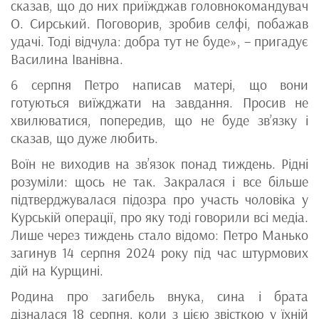
сказав, що до них приїжджав головнокомандувач
О. Сирський. Поговорив, зробив селфі, побажав
удачі. Тоді відчула: добра тут не буде», – пригадує
Василина Іванівна.
6 серпня Петро написав матері, що вони
готуються виїжджати на завдання. Просив не
хвилюватися, попередив, що не буде зв’язку і
сказав, що дуже любить.
Воїн не виходив на зв’язок понад тиждень. Рідні
розуміли: щось не так. Закралася і все більше
підтверджувалася підозра про участь чоловіка у
Курській операції, про яку тоді говорили всі медіа.
Лише через тиждень стало відомо: Петро Манько
загинув 14 серпня 2024 року під час штурмових
дій на Курщині.
Родина про загибель внука, сина і брата
дізналася 18 серпня, коли з цією звісткою у їхній