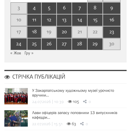
3
4
5
6
7
8
9
10
11
12
13
14
15
16
17
18
19
20
21
22
23
24
25
26
27
28
29
30
« Жов
Гру »
СТРІЧКА ПУБЛІКАЦІЙ
У Закарпатському художньому музеї урочисто
вручили…
24.07.2026 | 10:39
105
0
Лави офіцерів запасу поповнили 13 випускників
кафедри…
22.07.2026 | 15:51
63
0