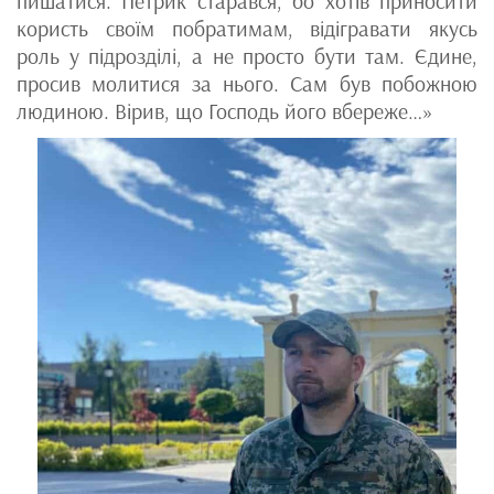
пишатися. Петрик старався, бо хотів приносити
користь своїм побратимам, відігравати якусь
роль у підрозділі, а не просто бути там. Єдине,
просив молитися за нього. Сам був побожною
людиною. Вірив, що Господь його вбереже…»