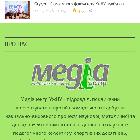
Студент біологічного факультету УжНУ здобував…
18.07.2026 | 10:59
427
0
ПРО НАС
Медіацентр УжНУ – підрозділ, покликаний
презентувати широкій громадськості здобутки
навчально-виховного процесу, наукової, методичної та
дослідно-експериментальної діяльності науково-
педагогічного колективу, спортивних досягнень,