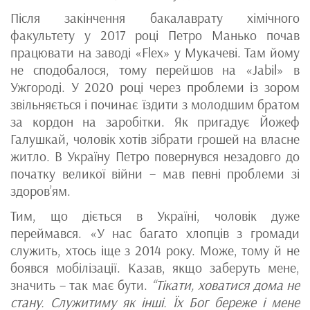
Після закінчення бакалаврату хімічного
факультету у 2017 році Петро Манько почав
працювати на заводі «Flex» у Мукачеві. Там йому
не сподобалося, тому перейшов на «Jabil» в
Ужгороді. У 2020 році через проблеми із зором
звільняється і починає їздити з молодшим братом
за кордон на заробітки. Як пригадує Йожеф
Галушкай, чоловік хотів зібрати грошей на власне
житло. В Україну Петро повернувся незадовго до
початку великої війни – мав певні проблеми зі
здоров’ям.
Тим, що діється в Україні, чоловік дуже
переймався. «У нас багато хлопців з громади
служить, хтось іще з 2014 року. Може, тому й не
боявся мобілізації. Казав, якщо заберуть мене,
значить – так має бути.
“Тікати, ховатися дома не
стану. Служитиму як інші. Їх Бог береже і мене