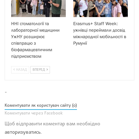
ННІ стоматології та
Erasmus+ Staff Week:
лабораторної медицини
ужнівці переймали досвід
УжНУ розширює
міжнародної мобільності в
співпрацю з
Румунії
біофармацевтичним
підприємством
НАЗАД
ВПЕРЕД
-
Коментувати як користувач сайту (0)
Коментувати через Facebook
Щоб відправити коментар вам необхідно
авторизуватись
.