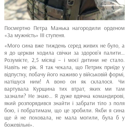
Посмертно Петра Манька нагородили орденом
«За мужність» ІІІ ступеня.
«Мого сина вже тиждень серед живих не було, а
я до церкви ходила свічки за здоров’я палити…
Розумієте, 2,5 місяці – і моєї дитини не стало.
Навіть не рік. Я так чекала, що Петрик приїде у
відпустку, побачу його наживо у військовій формі,
натішуся ним! А воно он як склалося. Чи
вартувала Курщина тих втрат, яких ми там
зазнали? Не знаю… Я дуже вдячна командирові,
який розпорядився знайти і забрати тіло з поля
бою, і побратимам, що це зробили. Якби я сина
ще й не поховала, не мала могили, була б у
божевільні».