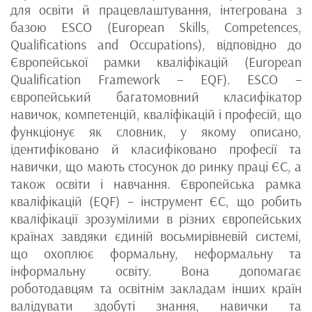
для освіти й працевлаштування, інтегрована з
базою ESCO (European Skills, Competences,
Qualifications and Occupations), відповідно до
Європейської рамки кваліфікацій (European
Qualification Framework – EQF). ESCO –
європейський багатомовний класифікатор
навичок, компетенцій, кваліфікацій і професій, що
функціонує як словник, у якому описано,
ідентифіковано й класифіковано професії та
навички, що мають стосунок до ринку праці ЄС, а
також освіти і навчання. Європейська рамка
кваліфікацій (EQF) – інструмент ЄС, що робить
кваліфікації зрозумілими в різних європейських
країнах завдяки єдиній восьмирівневій системі,
що охоплює формальну, неформальну та
інформальну освіту. Вона допомагає
роботодавцям та освітнім закладам інших країн
валідувати здобуті знання, навички та