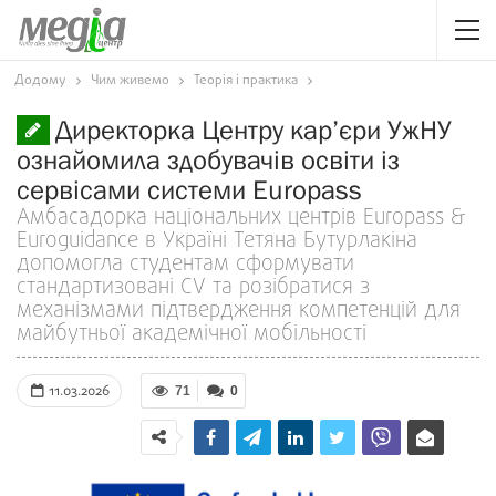
Додому
Чим живемо
Теорія і практика
Директорка Центру кар’єри УжНУ
ознайомила здобувачів освіти із
сервісами системи Europass
Амбасадорка національних центрів Europass &
Euroguidance в Україні Тетяна Бутурлакіна
допомогла студентам сформувати
стандартизовані CV та розібратися з
механізмами підтвердження компетенцій для
майбутньої академічної мобільності
11.03.2026
71
0