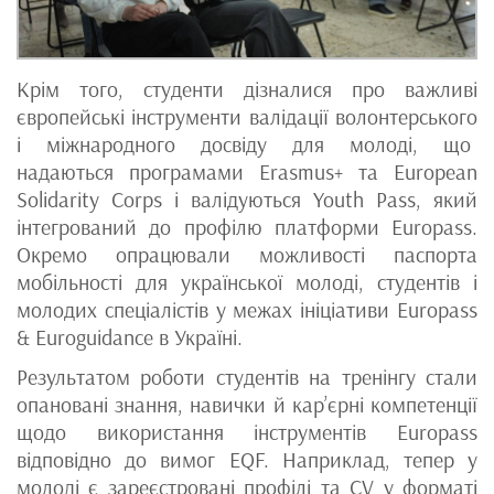
Крім того, студенти дізналися про важливі
європейські інструменти валідації волонтерського
і міжнародного досвіду для молоді, що
надаються програмами Erasmus+ та European
Solidarity Corps і валідуються Youth Pass, який
інтегрований до профілю платформи Europass.
Окремо опрацювали можливості паспорта
мобільності для української молоді, студентів і
молодих спеціалістів у межах ініціативи Europass
& Euroguidance в Україні.
Результатом роботи студентів на тренінгу стали
опановані знання, навички й кар’єрні компетенції
щодо використання інструментів Europass
відповідно до вимог EQF. Наприклад, тепер у
молоді є зареєстровані профілі та СV у форматі