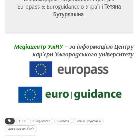
Europass & Euroguidance в Україні
Тетяна
Бутурлакіна
.
Медіацентр УжНУ
– за інформацією Центру
кар’єри Ужгородського університету
ESCO
Euroguidance
Europass
Тетяна Бутурлакіна
Центр кар'єри УжНУ