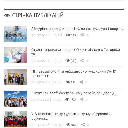
СТРІЧКА ПУБЛІКАЦІЙ
Абітурієнти спеціальності «Фізична культура і спорт»…
30.07.2026 | 15:38
117
0
Студенти-медики – про роботу в лікарнях Ужгорода
та…
30.07.2026 | 13:37
315
0
ННІ стоматології та лабораторної медицини УжНУ
розширює…
30.07.2026 | 13:19
111
0
Erasmus+ Staff Week: ужнівці переймали досвід…
27.07.2026 | 17:03
150
0
У Закарпатському художньому музеї урочисто
вручили…
24.07.2026 | 10:39
102
0