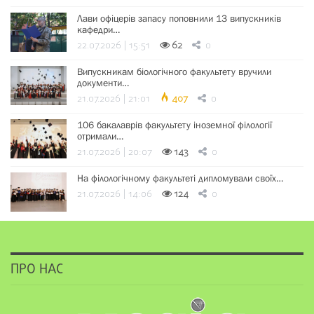
Лави офіцерів запасу поповнили 13 випускників
кафедри…
22.07.2026 | 15:51
62
0
Випускникам біологічного факультету вручили
документи…
21.07.2026 | 21:01
407
0
106 бакалаврів факультету іноземної філології
отримали…
21.07.2026 | 20:07
143
0
На філологічному факультеті дипломували своїх…
21.07.2026 | 14:06
124
0
ПРО НАС