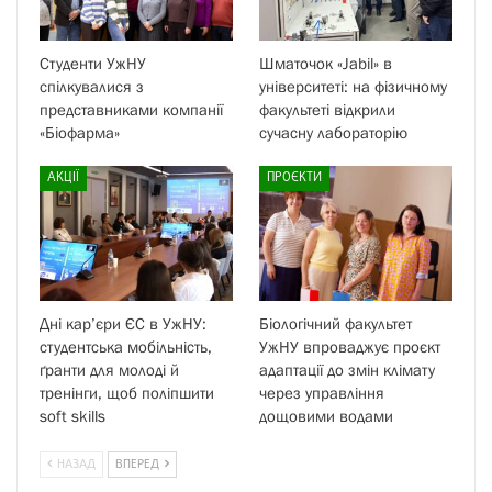
Студенти УжНУ
Шматочок «Jabil» в
спілкувалися з
університеті: на фізичному
представниками компанії
факультеті відкрили
«Біофарма»
сучасну лабораторію
АКЦІЇ
ПРОЄКТИ
Дні кар’єри ЄС в УжНУ:
Біологічний факультет
студентська мобільність,
УжНУ впроваджує проєкт
ґранти для молоді й
адаптації до змін клімату
тренінги, щоб поліпшити
через управління
soft skills
дощовими водами
НАЗАД
ВПЕРЕД