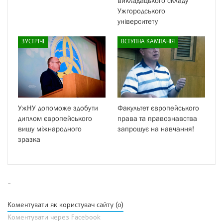
викладацького складу
Ужгородського
університету
ЗУСТРІЧІ
ВСТУПНА КАМПАНІЯ
УжНУ допоможе здобути
Факультет європейського
диплом європейського
права та правознавства
вишу міжнародного
запрошує на навчання!
зразка
-
Коментувати як користувач сайту (0)
Коментувати через Facebook