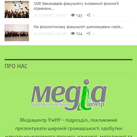
106 бакалаврів факультету іноземної філології
отримали…
21.07.2026 | 20:07
143
0
На філологічному факультеті дипломували своїх…
21.07.2026 | 14:06
124
0
ПРО НАС
Медіацентр УжНУ – підрозділ, покликаний
презентувати широкій громадськості здобутки