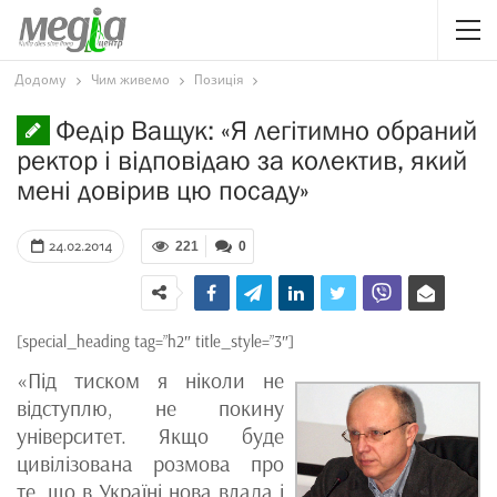
Додому
Чим живемо
Позиція
Федір Ващук: «Я легітимно обраний
ректор і відповідаю за колектив, який
мені довірив цю посаду»
24.02.2014
221
0
[special_heading tag=”h2″ title_style=”3″]
«Під тиском я ніколи не
відступлю, не покину
університет. Якщо буде
цивілізована розмова про
те, що в Україні нова влада і