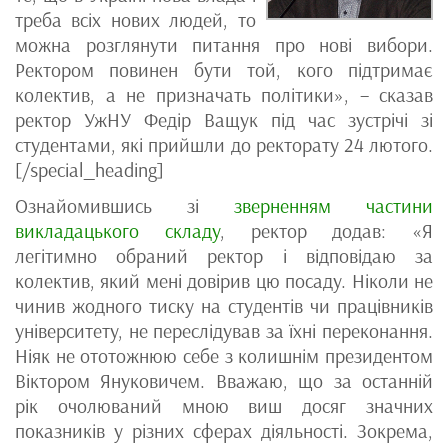
треба всіх нових людей, то
можна розглянути питання про нові вибори.
Ректором повинен бути той, кого підтримає
колектив, а не призначать політики», – сказав
ректор УжНУ Федір Ващук під час зустрічі зі
студентами, які прийшли до ректорату 24 лютого.
[/special_heading]
Ознайомившись зі
зверненням частини
викладацького складу
, ректор додав: «Я
легітимно обраний ректор і відповідаю за
колектив, який мені довірив цю посаду. Ніколи не
чинив жодного тиску на студентів чи працівників
університету, не переслідував за їхні переконання.
Ніяк не ототожнюю себе з колишнім президентом
Віктором Януковичем. Вважаю, що за останній
рік очолюваний мною виш досяг значних
показників у різних сферах діяльності. Зокрема,