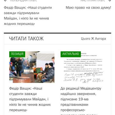
ПОПЕРЕДНЯ ПУБЛ.
НАСТУПНА ПУБЛ.
Федір Ващук: «Наші студенти
Маю право на свою думку!
завжди підтримували
Майдан, і ніхто їм не чинив
жодних перешкод»
ЧИТАТИ ТАКОЖ
Цього Ж Автора
ПОЗИЦІЯ
АКТУАЛЬНО
Федір Ващук: «Наші
До редакції Медіацентру
студенти завжди
надійшло звернення,
підтримували Майдан, і
підписане 19-ма
ніхто їм не чинив жодних
представниками
перешкод»
професорсько-