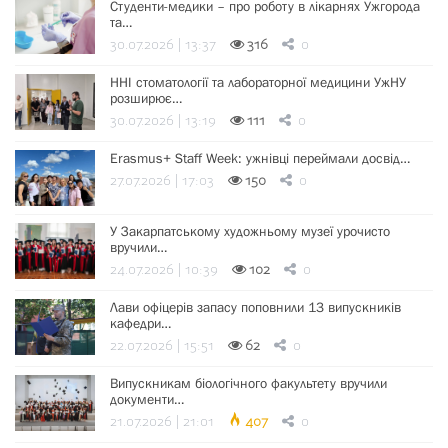
Студенти-медики – про роботу в лікарнях Ужгорода
та…
30.07.2026 | 13:37
316
0
ННІ стоматології та лабораторної медицини УжНУ
розширює…
30.07.2026 | 13:19
111
0
Erasmus+ Staff Week: ужнівці переймали досвід…
27.07.2026 | 17:03
150
0
У Закарпатському художньому музеї урочисто
вручили…
24.07.2026 | 10:39
102
0
Лави офіцерів запасу поповнили 13 випускників
кафедри…
22.07.2026 | 15:51
62
0
Випускникам біологічного факультету вручили
документи…
21.07.2026 | 21:01
407
0