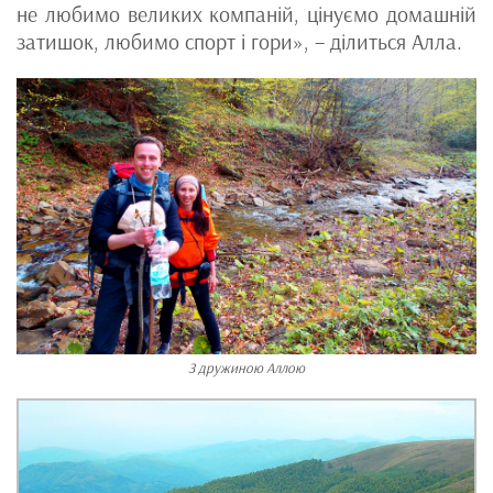
не любимо великих компаній, цінуємо домашній
затишок, любимо спорт і гори», – ділиться Алла.
З дружиною Аллою