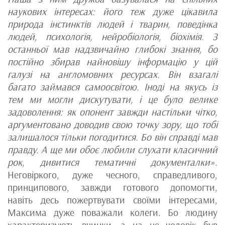
наукових інтересах: його теж дуже цікавила
природа інстинктів людей і тварин, поведінка
людей, психологія, нейробіологія, біохімія. З
останньої мав надзвичайно глибокі знання, бо
постійно збирав найновішу інформацію у цій
галузі на англомовних ресурсах. Він взагалі
багато займався самоосвітою. Іноді на якусь із
тем ми могли дискутувати, і це було велике
задоволення: як опонент завжди настільки чітко,
аргументовано доводив свою точку зору, що тобі
залишалося тільки погодитися. Бо він справді мав
правду. А ще ми обоє любили слухати класичний
рок, дивитися тематичні документалки»
.
Неговіркого, дуже чесного, справедливого,
принципового, завжди готового допомогти,
навіть десь пожертвувати своїми інтересами,
Максима дуже поважали колеги. Бо людину