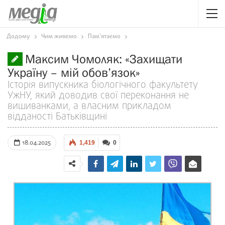
Додому
Чим живемо
Пам’ятаємо
Максим Чомоляк: «Захищати
Україну – мій обов’язок»
Історія випускника біологічного факультету
УжНУ, який доводив свої переконання не
вишиванками, а власним прикладом
відданості Батьківщині
18.04.2025
1,419
0