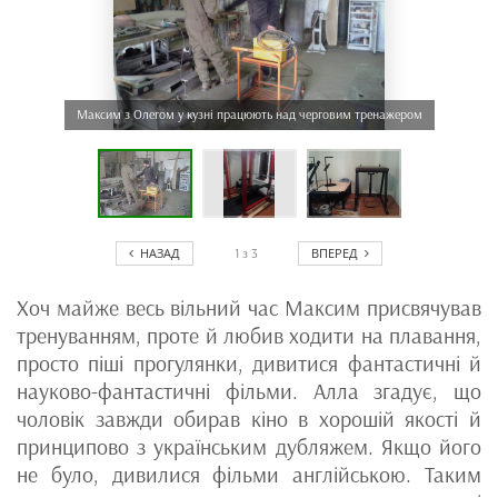
Максим з Олегом у кузні працюють над черговим тренажером
НАЗАД
ВПЕРЕД
1
з
3
Хоч майже весь вільний час Максим присвячував
тренуванням, проте й любив ходити на плавання,
просто піші прогулянки, дивитися фантастичні й
науково-фантастичні фільми. Алла згадує, що
чоловік завжди обирав кіно в хорошій якості й
принципово з українським дубляжем. Якщо його
не було, дивилися фільми англійською. Таким