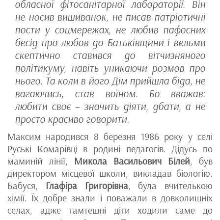
обласної фітосанітарної лабораторії. Він
не носив вишиванок, не писав патріотичні
пости у соцмережах, не любив пафосних
бесід про любов до Батьківщини і вельми
скептично ставився до вітчизняного
політикуму, навіть уникаючи розмов про
нього. Та коли в його Дім прийшла біда, не
вагаючись, став воїном. Бо вважав:
любити своє – значить діяти, дбати, а не
просто красиво говорити.
Максим народився 8 березня 1986 року у селі
Руські Комарівці в родині педагогів. Дідусь по
маминій лінії,
Микола Васильович Білей
, був
директором місцевої школи, викладав біологію.
Бабуся,
Глафіра Григорівна
, була вчителькою
хімії. Їх добре знали і поважали в довколишніх
селах, адже тамтешні діти ходили саме до