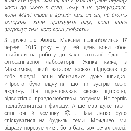
жити до нього в село. Тому я не здивувалася,
коли Макс пішов в армію: такі, як він, не стоять
осторонь, коли приходить біда, коли щось
загрожує тим, кого вони люблять»
.
З дружиною
Аллою
Максим познайомився 17
червня 2013 року – у цей день вони обоє
прийшли на роботу до Закарпатської обласної
фітосанітарної лабораторії. Жінка каже, з
Максимом, який загалом важко підпускав до
себе людей, вони зблизилися дуже швидко.
«Просто було відчуття, що ти зустрів свою
людину. Він підкуповував своєю щирістю,
відвертістю, правдолюбством, розумом. Не терпів
підлабузництва і фальшу. А ще мав дуже гарні
сині очі й усмішку 😊. Нам легко було
спілкуватися на будь-які теми. Можливо, ми
відразу порозумілися, бо в багатьох речах схожі: