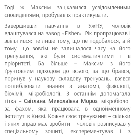
Тоді ж Максим зацікавився усвідомленими
сновидіннями, пробував їх практикувати.
Завершивши навчання в УжНУ, чоловік
влаштувався на завод «Fisher». Рік пропрацював і
звільнився: не лише тому, що не подобалося, а й
тому, що зовсім не залишалося часу на його
тренування, які були систематичними і в
пріоритеті. Ба більше – Максим з його
ґрунтовним підходом до всього, за що брався,
поринув у наукову складову тренувань: взявся
поглиблювати знання з анатомії, фізіології,
біохімії, мікробіології. З останнім допомагала
тітка –
Світлана Миколаївна Мороз
, мікробіолог
за фахом, яка працювала в однойменному
інституті в Києві. Кожне своє тренування – скільки
і яких вправ має зробити – чоловік розписував у
спеціальному зошиті, експерементував і з