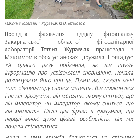
Максим з колегами Т. Журавчак та О. Тетеховою
Провідна фахівчиня відділу фітоаналізу
Закарпатської обласної фітосанітарної
лабораторії
Тетяна Журавчак
працювала з
Максимом в обох установах і дружила. Пригадує:
«Я одного разу побачила, як він шукає
інформацію про усвідомлені сновидіння. Почала
розпитувати його про це. Пам’ятаю, сказав мені
тоді: «Імператору снився метелик. Він прокинувся
і не міг зрозуміти: він метелик, якому сниться, що
він імператор, чи імператор, якому сниться, що
він метелик». Після цієї фрази я зрозуміла, що
переді мною дуже цікава особистість. Так ми
почали спілкуватися.
Наша з ним дружба базувалася на спільних