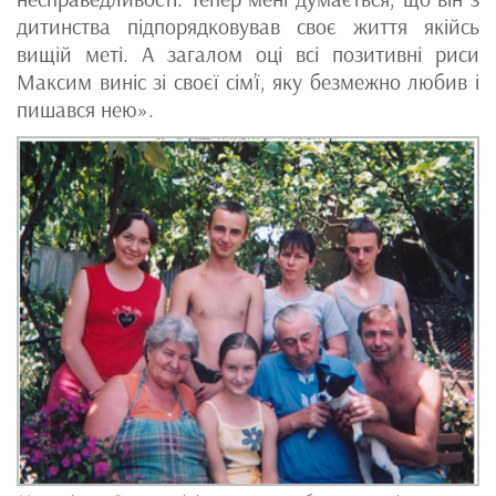
дитинства підпорядковував своє життя якійсь
вищій меті. А загалом оці всі позитивні риси
Максим виніс зі своєї сім’ї, яку безмежно любив і
пишався нею».