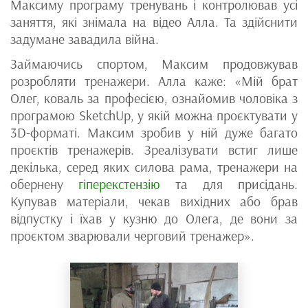
Максиму програму тренувань і контролював усі
заняття, які знімала на відео Алла. Та здійснити
задумане завадила війна.
Займаючись спортом, Максим продовжував
розробляти тренажери. Алла каже: «Мій брат
Олег, коваль за професією, ознайомив чоловіка з
програмою SketchUp, у якій можна проєктувати у
3D-форматі. Максим зробив у ній дуже багато
проєктів тренажерів. Зреалізувати встиг лише
декілька, серед яких силова рама, тренажери на
обернену
гіперекстензію
та для присідань.
Купував матеріали, чекав вихідних або брав
відпустку і їхав у кузню до Олега, де вони за
проєктом зварювали черговий тренажер».