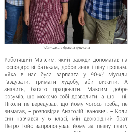
З батьками і братом Артемом
Роботящий Максим, який завжди допомагав на
господарстві батькам, добре знав і ціну грошам.
«Яка в нас була зарплата у 90-х? Мусили
ґаздувати, тримати худобу, аби вижити. А
значить, багато працювати. Максим добре
розумів, що можемо собі дозволити, а що – ні.
Ніколи не вередував, що йому чогось треба, не
вимагав, – розповідає Анатолій Іванович. – Коли
син навчався у 6 класі, мій двоюрідний брат
Петро Гойс запропонував йому за певну плату