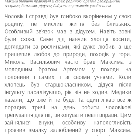
Максим (перший праворуч) зі своєю родиною: братом, двоюрідними
сестрами, батьками, дідусем, бабусею та домашнім улюбленцем
Чоловік і справді був глибоко вкоріненим у свою
родину, не мислив життя без близьких.
Особливий зв’язок мав з дідусем. Навіть зовні
були схожі. Саме дід навчив хлопця косити,
доглядати за рослинами, які дуже любив, а ще
прищепив любов до природи, походів у гори.
Микола Васильович часто брав Максима з
молодшим братом Артемом у походи на
полонини і самих, і зі своїми учнями. Коли
хлопець був старшокласником, дідуся після
інсульту паралізувало, рік він не ходив. Медики
казали, що вже й не буде. Та один лікар все ж
порадив тричі на день робити чоловікові
тренування для ніг, виконувати певні вправи. Цим
зайнялися внуки, особливу наполегливість
проявив змалку залюблений у спорт Максим.