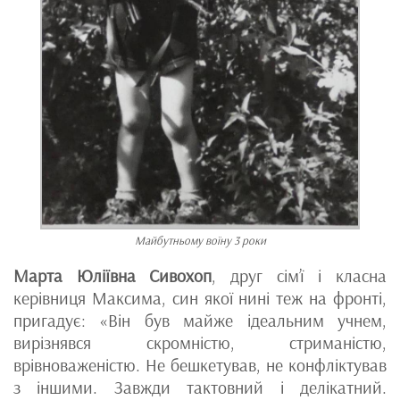
Майбутньому воїну 3 роки
Марта Юліївна Сивохоп
, друг сім’ї і класна
керівниця Максима, син якої нині теж на фронті,
пригадує: «Він був майже ідеальним учнем,
вирізнявся скромністю, стриманістю,
врівноваженістю. Не бешкетував, не конфліктував
з іншими. Завжди тактовний і делікатний.