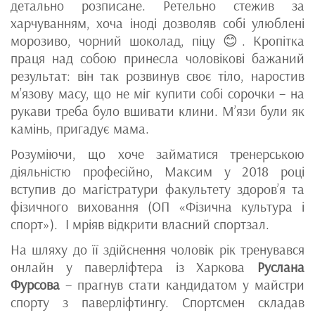
детально розписане. Ретельно стежив за
харчуванням, хоча іноді дозволяв собі улюблені
морозиво, чорний шоколад, піцу 😊. Кропітка
праця над собою принесла чоловікові бажаний
результат: він так розвинув своє тіло, наростив
м’язову масу, що не міг купити собі сорочки – на
рукави треба було вшивати клини. М’язи були як
камінь, пригадує мама.
Розуміючи, що хоче займатися тренерською
діяльністю професійно, Максим у 2018 році
вступив до магістратури факультету здоров’я та
фізичного виховання (ОП «Фізична культура і
спорт»). І мріяв відкрити власний спортзал.
На шляху до її здійснення чоловік рік тренувався
онлайн у паверліфтера із Харкова
Руслана
Фурсова
– прагнув стати кандидатом у майстри
спорту з паверліфтингу. Спортсмен складав