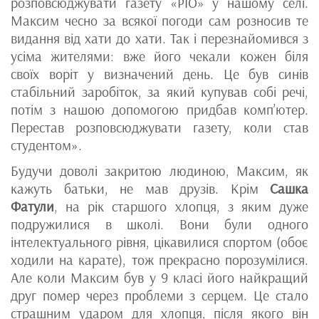
розповсюджувати газету «РІО» у нашому селі.
Максим чесно за всякої погоди сам розносив те
видання від хати до хати. Так і перезнайомився з
усіма жителями: вже його чекали кожен біля
своїх воріт у визначений день. Це був синів
стабільний заробіток, за який купував собі речі,
потім з нашою допомогою придбав комп’ютер.
Перестав розповсюджувати газету, коли став
студентом».
Будучи доволі закритою людиною, Максим, як
кажуть батьки, не мав друзів. Крім
Сашка
Фатули
, на рік старшого хлопця, з яким дуже
подружилися в школі. Вони були одного
інтелектуального рівня, цікавилися спортом (обоє
ходили на карате), тож прекрасно порозумілися.
Але коли Максим був у 9 класі його найкращий
друг помер через проблеми з серцем. Це стало
страшним ударом для хлопця, після якого він