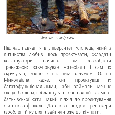
Біля водоспаду Гуркало
Під час навчання в університеті хлопець, який з
дитинства любив щось проєктувати, складати
конструктори, починає сам розробляти
тренажери: закуповував матеріали і сам їх
скручував, згідно з власним задумом. Олена
Миколаївна каже, син проєктував їх
багатофункціональними, аби займали менше
місця, бо ж зал облаштував собі в одній із кімнат
батьківської хати. Такий підхід до проєктування
став його фішкою. До слова, згодом тренажери
(зроблені й куплені) зайняли вже дві кімнати.