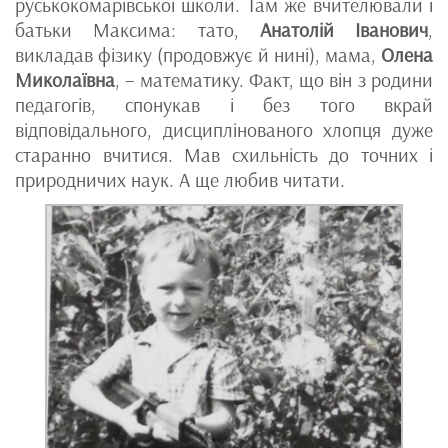
руськокомарівської школи. Там же вчителювали і
батьки Максима: тато,
Анатолій Іванович
,
викладав фізику (продовжує й нині), мама,
Олена
Миколаївна
, – математику. Факт, що він з родини
педагогів, спонукав і без того вкрай
відповідального, дисциплінованого хлопця дуже
старанно вчитися. Мав схильність до точних і
природничих наук. А ще любив читати.