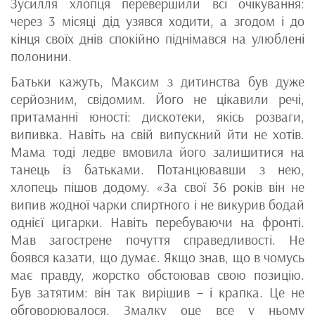
Зусилля хлопця перевершили всі очікування:
через 3 місяці дід узявся ходити, а згодом і до
кінця своїх днів спокійно піднімався на улюблені
полонини.
Батьки кажуть, Максим з дитинства був дуже
серйозним, свідомим. Його не цікавили речі,
притаманні юності: дискотеки, якісь розваги,
випивка. Навіть на свій випускний йти не хотів.
Мама тоді ледве вмовила його залишитися на
танець із батьками. Потанцювавши з нею,
хлопець пішов додому. «За свої 36 років він не
випив жодної чарки спиртного і не викурив бодай
однієї цигарки. Навіть перебуваючи на фронті.
Мав загострене почуття справедливості. Не
боявся казати, що думає. Якщо знав, що в чомусь
має правду, жорстко обстоював свою позицію.
Був затятим: він так вирішив – і крапка. Це не
обговорювалося. Змалку оце все у ньому