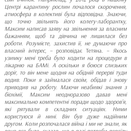
Центрі карантину рослин почалося скорочення,
атмосфера в колективі була відповідна. Знаючи,
що точно звільнять його колегу-лаборантку,
Максим написав заяву на звільнення за власним
бажанням, щоб та дівчина не лишилася без
роботи. Розумієте, захистив її, не думаючи про
власний інтерес
, – розповідає Тетяна. –
Якось
узимку мені треба було ходити на процедури в
лікарню на БАМі. А оскільки я боюся слизьких
доріг, то він мене щодня на обідній перерві туди
водив. Поки я займалася своїм, обідав і знову
приводив на роботу. Маючи неабиякі знання з
біохімії, Максим неодноразово давав мені
максимально компетентні поради щодо здоров’я,
які рятували в складних ситуаціях. Ними
користуюся й нині. Він був дуже надійним
другом. Коли розпочалася війна і ми не знали, як
воно все буде, сказав, що в разі потреби переїду