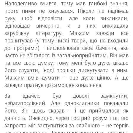
Наполегливо вчився, тому мав глибокі знання,
проте ними не хизувався. Ніколи не піднімав
руку, щоб відповісти, але коли викликали,
відповідав вичерпно. Я в них викладала
зарубіжну літературу. Максим завжди все
прочитував (у тому числі твори, що не входили
до програми) і висловлював своє бачення, яке
часто не збігалося із загальноприйнятим. Він мав
на все свою думку, тому мені було дуже цікаво
його слухати, іноді трошки дискутувати з ним.
Максим вмів думати – оце дуже цінно. А ще
завжди прагнув до самовдосконалення.
За вдачею був доволі замкнутий,
небагатослівний. Але однокласники поважали
його. Він щось сказав – і це приймалося як
данність. Очевидно, через гострий розум і те, що
запросто міг заступитися за слабшого – не терпів
несправедливості. Тепер мені думається, що він з