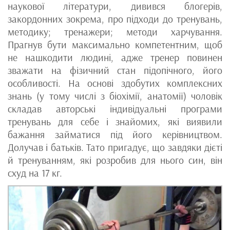
наукової літератури, дивився блогерів,
закордонних зокрема, про підходи до тренувань,
методику; тренажери; методи харчування.
Прагнув бути максимально компетентним, щоб
не нашкодити людині, адже тренер повинен
зважати на фізичний стан підопічного, його
особливості. На основі здобутих комплексних
знань (у тому числі з біохімії, анатомії) чоловік
складав авторські індивідуальні програми
тренувань для себе і знайомих, які виявили
бажання займатися під його керівництвом.
Долучав і батьків. Тато пригадує, що завдяки дієті
й тренуванням, які розробив для нього син, він
схуд на 17 кг.