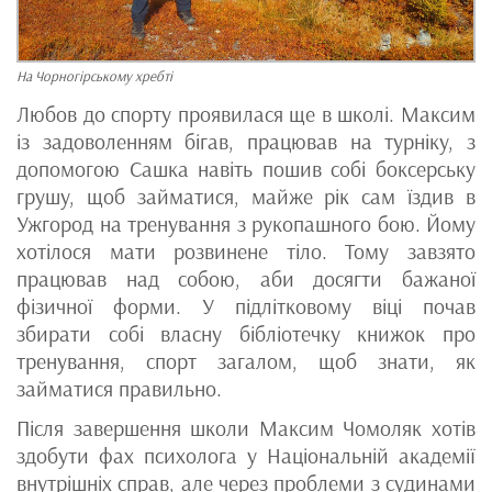
На Чорногірському хребті
Любов до спорту проявилася ще в школі. Максим
із задоволенням бігав, працював на турніку, з
допомогою Сашка навіть пошив собі боксерську
грушу, щоб займатися, майже рік сам їздив в
Ужгород на тренування з рукопашного бою. Йому
хотілося мати розвинене тіло. Тому завзято
працював над собою, аби досягти бажаної
фізичної форми. У підлітковому віці почав
збирати собі власну бібліотечку книжок про
тренування, спорт загалом, щоб знати, як
займатися правильно.
Після завершення школи Максим Чомоляк хотів
здобути фах психолога у Національній академії
внутрішніх справ, але через проблеми з судинами