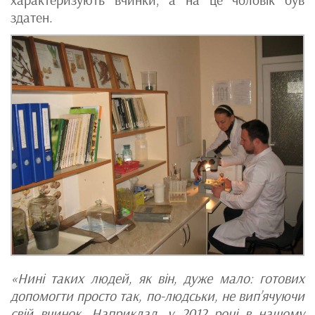
характеризують вчинки, а на це чоловік був
здатен.
«Нині таких людей, як він, дуже мало: готових
допомогти просто так, по-людськи, не вип’ячуючи
свій вчинок. Наприклад, у 2012 році в нашому