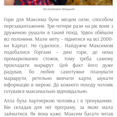
На полонині Апецькій
Гори для Максима були місцем сили, способом
перезавантаження. Три-чотири рази на рік вони з
дружиною рушали в такий похід. Удвох обійшли
всі полонини. Мали мету – піднятися на всі 2000-
ки Карпат. Не судилося… Найдужче Максимові
подобалися Ґорґани – дикі гори, де нема
промаркованих стежок, тому треба самому
прокладати маршрут. Цей факт його дуже
радував, бо любив самотужки планувати
маршрути, ретельно вивчати карти, шукати
інформацію в мережі. До кожного походу чоловік
готувався максимально відповідально.
Алла була партнеркою чоловіка і в тренуваннях.
Він складав для неї програму, за якою мала
займатися. Як вона каже, Максим багато читав