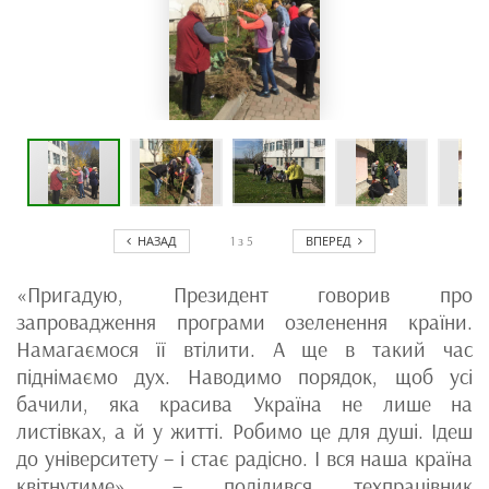
НАЗАД
ВПЕРЕД
1
з
5
«Пригадую, Президент говорив про
запровадження програми озеленення країни.
Намагаємося її втілити. А ще в такий час
піднімаємо дух. Наводимо порядок, щоб усі
бачили, яка красива Україна не лише на
листівках, а й у житті. Робимо це для душі. Ідеш
до університету – і стає радісно. І вся наша країна
квітнутиме», – поділився техпрацівник