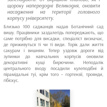
щороку напередодні Великодня, оновити
насадження на території головного
корпусу університету.
Близько 100 саджанців надав Ботанічний сад
вишу. Працівники заздалегідь попереджають, що
саме потрібно для висадки, спеціаліст визначає,
де приживуться ті чи ті види. Торік дали життя
сакурам і вишням. Тепер уздовж дороги від
зупинки до навчальних корпусів оновили
декоративні кущі бирючини. Неподалік
центрального входу посадили кулеподібні й
пірамідальні туї, крім того – гортензії, троянди,
гібіскус.