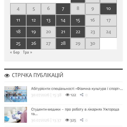
4
5
6
7
8
9
10
11
12
13
14
15
16
17
18
19
20
21
22
23
24
25
26
27
28
29
30
« Бер
Тра »
СТРІЧКА ПУБЛІКАЦІЙ
Абітурієнти спеціальності «Фізична культура і спорт»…
30.07.2026 | 15:38
122
0
Студенти-медики – про роботу в лікарнях Ужгорода
та…
30.07.2026 | 13:37
325
0