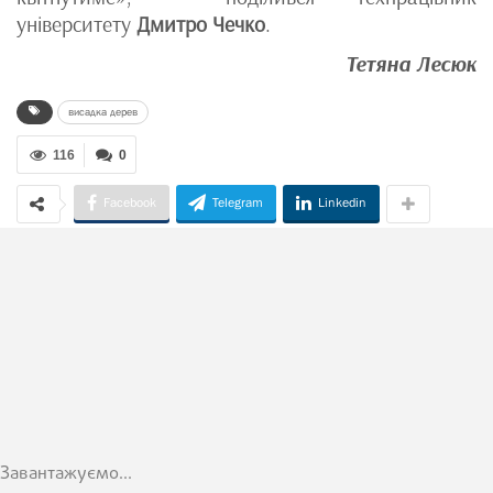
університету
Дмитро Чечко
.
Тетяна Лесюк
висадка дерев
116
0
Facebook
Telegram
Linkedin
Завантажуємо...