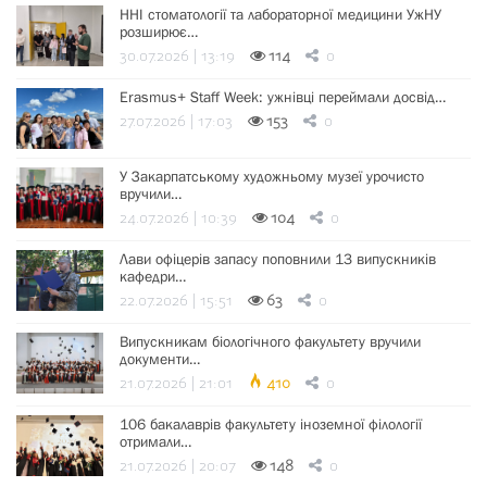
ННІ стоматології та лабораторної медицини УжНУ
розширює…
30.07.2026 | 13:19
114
0
Erasmus+ Staff Week: ужнівці переймали досвід…
27.07.2026 | 17:03
153
0
У Закарпатському художньому музеї урочисто
вручили…
24.07.2026 | 10:39
104
0
Лави офіцерів запасу поповнили 13 випускників
кафедри…
22.07.2026 | 15:51
63
0
Випускникам біологічного факультету вручили
документи…
21.07.2026 | 21:01
410
0
106 бакалаврів факультету іноземної філології
отримали…
21.07.2026 | 20:07
148
0