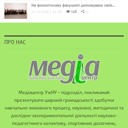
На філологічному факультеті дипломували своїх…
21.07.2026 | 14:06
126
0
ПРО НАС
Медіацентр УжНУ – підрозділ, покликаний
презентувати широкій громадськості здобутки
навчально-виховного процесу, наукової, методичної та
дослідно-експериментальної діяльності науково-
педагогічного колективу, спортивних досягнень,