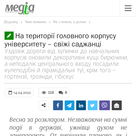
Додому
Чим живемо
Не словом, а ділом
На території головного корпусу
університету – свіжі саджанці
Уздовж дороги від зупинки до навчальних
корпусів оновили декоративні кущі бирючини,
а неподалік центрального входу посадили
кулеподібні й пірамідальні туї, крім того –
гортензії, троянди, гібіскус
14.04.2022
116
0
Весна за розкладом. Незважаючи на сумні
події в державі, ужнівці духом не
занепадають. От вирішили планово, як і