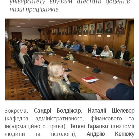
університету вручили атестати доцентів
низці працівників.
Зокрема,
Сандрі Болдіжар
,
Наталії Шелевер
(кафедра адміністративного, фінансового та
інформаційного права),
Тетяні Гарапко
(анатомії
людини та гістології),
Андрію Кенюку