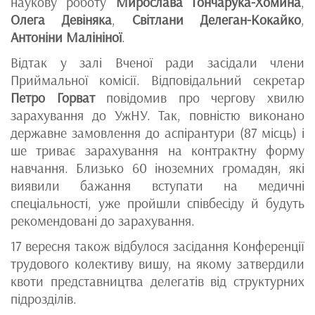
наукову роботу
Мирослава Гончарука-Хомина
,
Олега Девіняка
,
Світлани Делеган-Кокайко
,
Антоніни Малініної
.
Відтак у залі Вченої ради засідали члени
Приймальної комісії. Відповідальний секретар
Петро Горват
повідомив про чергову хвилю
зарахування до УжНУ. Так, повністю виконано
державне замовлення до аспірантури (87 місць) і
ше триває зарахування на контрактну форму
навчання. Близько 60 іноземних громадян, які
виявили бажання вступати на медичні
спеціальності, уже пройшли співбесіду й будуть
рекомендовані до зарахування.
17 вересня також відбулося засідання Конференції
трудового колективу вишу, на якому затвердили
квоти представництва делегатів від структурних
підрозділів.