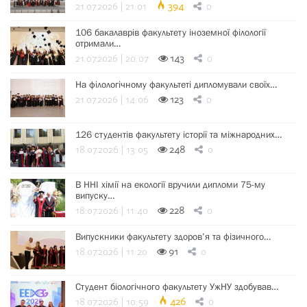
21.07.2026 | 21:01
394
0
106 бакалаврів факультету іноземної філології
отримали…
21.07.2026 | 20:07
143
0
На філологічному факультеті дипломували своїх…
21.07.2026 | 14:06
123
0
126 студентів факультету історії та міжнародних…
18.07.2026 | 13:05
248
0
В ННІ хімії на екології вручили дипломи 75-му
випуску…
18.07.2026 | 11:40
228
0
Випускники факультету здоров’я та фізичного…
18.07.2026 | 11:20
91
0
Студент біологічного факультету УжНУ здобував…
18.07.2026 | 10:59
426
0