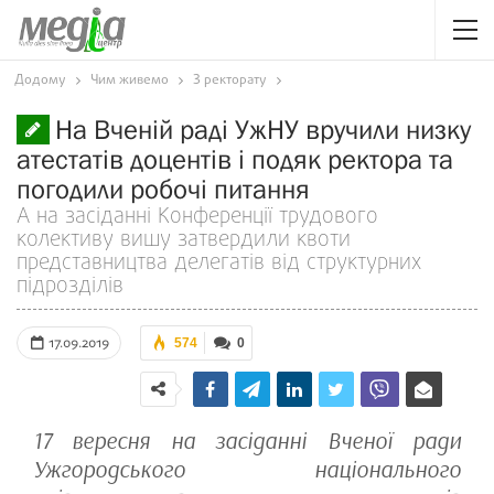
Додому
Чим живемо
З ректорату
На Вченій раді УжНУ вручили низку
атестатів доцентів і подяк ректора та
погодили робочі питання
А на засіданні Конференції трудового
колективу вишу затвердили квоти
представництва делегатів від структурних
підрозділів
17.09.2019
574
0
17 вересня на засіданні Вченої ради
Ужгородського національного