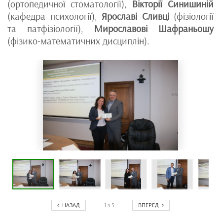
(ортопедичної стоматології),
Вікторії Синишиній
(кафедра психології),
Ярославі Сливці
(фізіології
та патфізіології),
Мирославові Шафраньошу
(фізико-математичних дисциплін).
НАЗАД
ВПЕРЕД
1
з
5