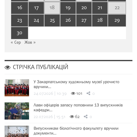
16
17
18
19
20
21
22
23
24
25
26
27
28
29
30
« Сер
Жов »
СТРІЧКА ПУБЛІКАЦІЙ
У Закарпатському художньому музеї урочисто
вручили…
24.07.2026 | 10:39
101
0
Лави офіцерів запасу поповнили 13 випускників
кафедри…
22.07.2026 | 15:51
62
0
Випускникам біологічного факультету вручили
документи…