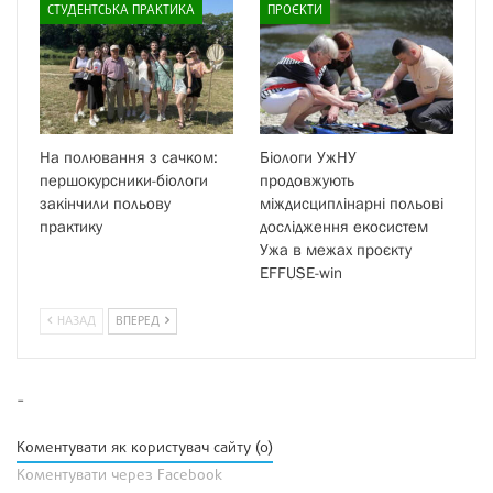
СТУДЕНТСЬКА ПРАКТИКА
ПРОЄКТИ
На полювання з сачком:
Біологи УжНУ
першокурсники-біологи
продовжують
закінчили польову
міждисциплінарні польові
практику
дослідження екосистем
Ужа в межах проєкту
EFFUSE-win
НАЗАД
ВПЕРЕД
-
Коментувати як користувач сайту (0)
Коментувати через Facebook