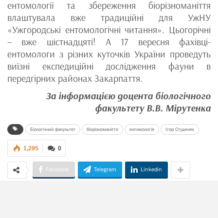
ентомології та збереження біорізноманіття
влаштувала вже традиційні для УжНУ
«Ужгородські ентомологічні читання». Цьогорічні
– вже шістнадцяті! А 17 вересня фахівці-
ентомологи з різних куточків України проведуть
виїзні експедиційні дослідження фауни в
передгірних районах Закарпаття.
За інформацією доцента біологічного
факультету В.В. Мірутенка
Біологічний факультет
біорізноманіття
ентимологія
Ігор Студеняк
1,295
0
Facebook
Telegram
Linkedin