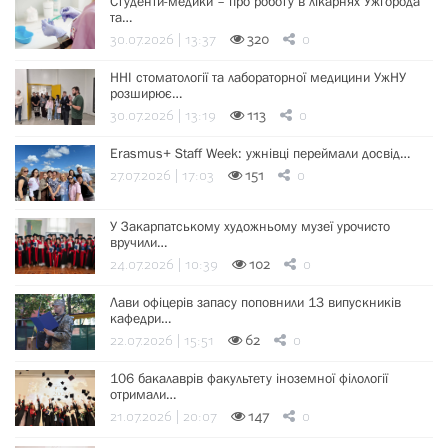
Студенти-медики – про роботу в лікарнях Ужгорода
та…
30.07.2026 | 13:37
320
0
ННІ стоматології та лабораторної медицини УжНУ
розширює…
30.07.2026 | 13:19
113
0
Erasmus+ Staff Week: ужнівці переймали досвід…
27.07.2026 | 17:03
151
0
У Закарпатському художньому музеї урочисто
вручили…
24.07.2026 | 10:39
102
0
Лави офіцерів запасу поповнили 13 випускників
кафедри…
22.07.2026 | 15:51
62
0
106 бакалаврів факультету іноземної філології
отримали…
21.07.2026 | 20:07
147
0