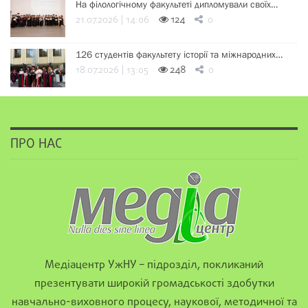
На філологічному факультеті дипломували своїх…
21.07.2026 | 14:06
124
0
126 студентів факультету історії та міжнародних…
18.07.2026 | 13:05
248
0
ПРО НАС
Медіацентр УжНУ – підрозділ, покликаний
презентувати широкій громадськості здобутки
навчально-виховного процесу, наукової, методичної та