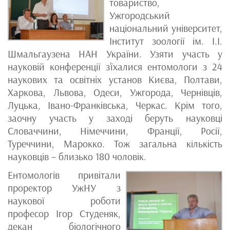
товариство,
Ужгородський
національний університет,
Інститут зоології ім. І.І.
Шмальгаузена НАН України. Узяти участь у
науковій конференції з’їхалися ентомологи з 24
наукових та освітніх установ Києва, Полтави,
Харкова, Львова, Одеси, Ужгорода, Чернівців,
Луцька, Івано-Франківська, Черкас. Крім того,
заочну участь у заході беруть науковці
Словаччини, Німеччини, Франції, Росії,
Туреччини, Марокко. Тож загальна кількість
науковців – близько 180 чоловік.
Ентомологів привітали
проректор УжНУ з
наукової роботи
професор Ігор Студеняк,
декан біологічного