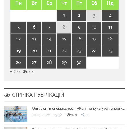
Пн
Вт
Ср
Чт
Пт
Сб
Нд
1
2
3
4
5
6
7
8
9
10
11
12
13
14
15
16
17
18
19
20
21
22
23
24
25
26
27
28
29
30
« Сер
Жов »
СТРІЧКА ПУБЛІКАЦІЙ
Абітурієнти спеціальності «Фізична культура і спорт»…
30.07.2026 | 15:38
121
0