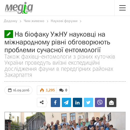
Додому
Чим живемо
Наукові форуми
На біофаку УжНУ науковці на
міжнародному рівні обговорюють
проблеми сучасної ентомології
Також фахівці-ентомологи з різних куточків
України проведуть виїзні експедиційні
дослідження фауни в передгірних районах
Закарпаття
16.09.2016
1,295
0