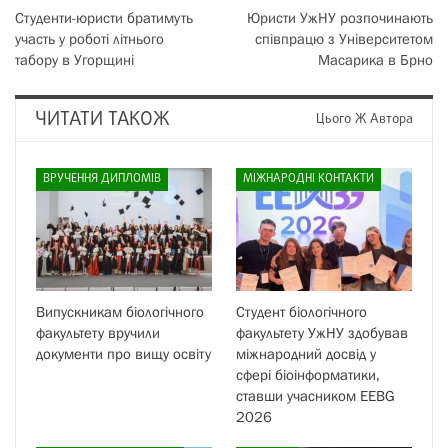
Студенти-юристи братимуть
Юристи УжНУ розпочинають
участь у роботі літнього
співпрацю з Університетом
табору в Угорщині
Масарика в Брно
ЧИТАТИ ТАКОЖ
Цього Ж Автора
ВРУЧЕННЯ ДИПЛОМІВ
МІЖНАРОДНІ КОНТАКТИ
Випускникам біологічного
Студент біологічного
факультету вручили
факультету УжНУ здобував
документи про вищу освіту
міжнародний досвід у
сфері біоінформатики,
ставши учасником EEBG
2026