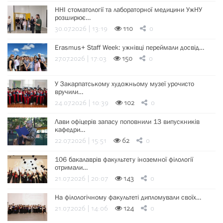
ННІ стоматології та лабораторної медицини УжНУ
розширює…
30.07.2026 | 13:19
110
0
Erasmus+ Staff Week: ужнівці переймали досвід…
27.07.2026 | 17:03
150
0
У Закарпатському художньому музеї урочисто
вручили…
24.07.2026 | 10:39
102
0
Лави офіцерів запасу поповнили 13 випускників
кафедри…
22.07.2026 | 15:51
62
0
106 бакалаврів факультету іноземної філології
отримали…
21.07.2026 | 20:07
143
0
На філологічному факультеті дипломували своїх…
21.07.2026 | 14:06
124
0