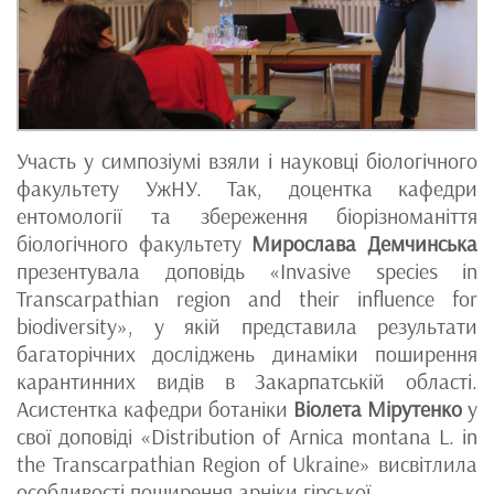
Участь у симпозіумі взяли і науковці біологічного
факультету УжНУ. Так, доцентка кафедри
ентомології та збереження біорізноманіття
біологічного факультету
Мирослава Демчинська
презентувала доповідь «Invasive species in
Transcarpathian region and their influence for
biodiversity», у якій представила результати
багаторічних досліджень динаміки поширення
карантинних видів в Закарпатській області.
Асистентка кафедри ботаніки
Віолета Мірутенко
у
свої доповіді «Distribution of Arnica montana L. in
the Transcarpathian Region of Ukraine» висвітлила
особливості поширення арніки гірської.