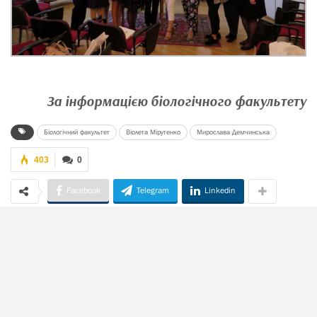
За інформацією біологічного факультету
Біологічний факультет
Віолета Мірутенко
Мирослава Демчинська
403
0
Facebook
Telegram
Linkedin