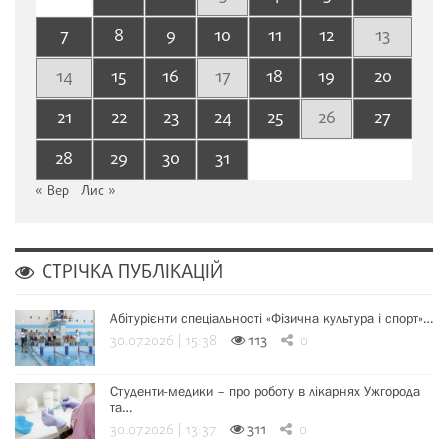
7
8
9
10
11
12
13
14
15
16
17
18
19
20
21
22
23
24
25
26
27
28
29
30
31
« Вер
Лис »
СТРІЧКА ПУБЛІКАЦІЙ
Абітурієнти спеціальності «Фізична культура і спорт»…
30.07.2026 | 15:38
113
0
Студенти-медики – про роботу в лікарнях Ужгорода
та…
30.07.2026 | 13:37
311
0