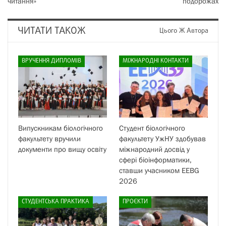
читання»
подорожах
ЧИТАТИ ТАКОЖ
Цього Ж Автора
ВРУЧЕННЯ ДИПЛОМІВ
МІЖНАРОДНІ КОНТАКТИ
Випускникам біологічного
Студент біологічного
факультету вручили
факультету УжНУ здобував
документи про вищу освіту
міжнародний досвід у
сфері біоінформатики,
ставши учасником EEBG
2026
СТУДЕНТСЬКА ПРАКТИКА
ПРОЄКТИ