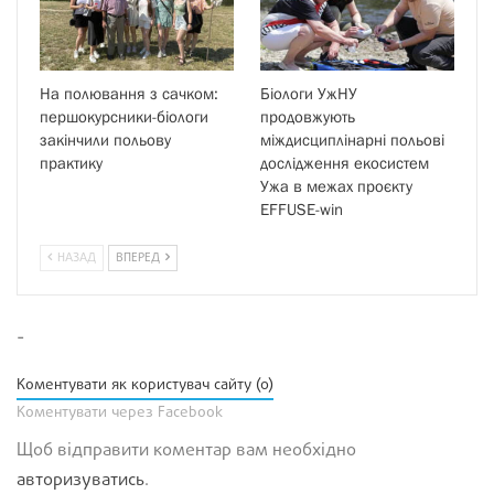
На полювання з сачком:
Біологи УжНУ
першокурсники-біологи
продовжують
закінчили польову
міждисциплінарні польові
практику
дослідження екосистем
Ужа в межах проєкту
EFFUSE-win
НАЗАД
ВПЕРЕД
-
Коментувати як користувач сайту (0)
Коментувати через Facebook
Щоб відправити коментар вам необхідно
авторизуватись
.