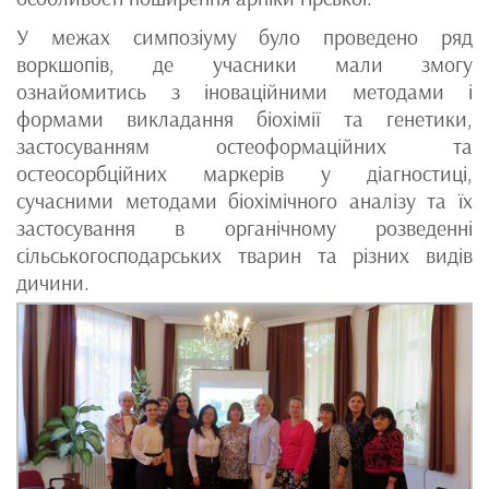
У межах симпозіуму було проведено ряд
воркшопів, де учасники мали змогу
ознайомитись з іноваційними методами і
формами викладання біохімії та генетики,
застосуванням остеоформаційних та
остеосорбційних маркерів у діагностиці,
сучасними методами біохімічного аналізу та їх
застосування в органічному розведенні
сільськогосподарських тварин та різних видів
дичини.