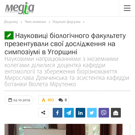
Додому
Чим живемо
Наукові форуми
Науковиці біологічного факультету
презентували свої дослідження на
симпозіумі в Угорщині
Науковими напрацюваннями з іноземними
колегами ділилися доцентка кафедри
ентомології та збереження біорізноманіття
Мирослава Демчинська та асистентка кафедри
ботаніки Віолета Мірутенко
02.10.2019
403
0