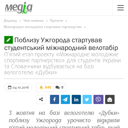
Додому
Чим живемо
Проєкти
Міжнародне молодіжне спортивне партнерство
Поблизу Ужгорода стартував
студентський міжнародний велотабір
П’ятий етап проекту «Міжнародне молодіжне
спортивне партнерство» для студентів України
та Словаччини відбувається на базі
велоготелю «Дубки»
04.10.2016
640
0
3 жовтня на базі велоготелю «Дубки»
поблизу Ужгорода урочисто відкрили
п’ятий молодіжний спортивний табір, який