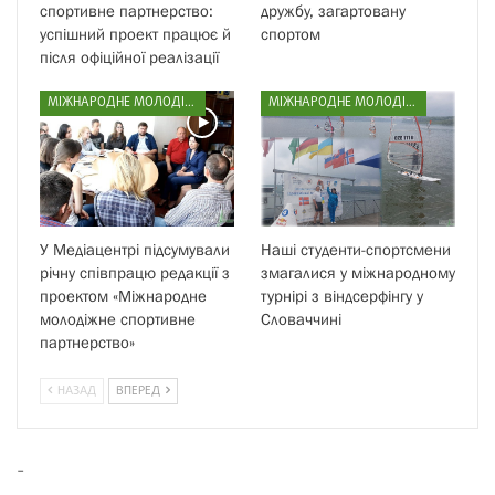
спортивне партнерство:
дружбу, загартовану
успішний проект працює й
спортом
після офіційної реалізації
МІЖНАРОДНЕ МОЛОДІЖНЕ СПОРТИВНЕ ПАРТНЕРСТВО
МІЖНАРОДНЕ МОЛОДІЖНЕ СПОРТИВНЕ ПАРТНЕРСТВО
У Медіацентрі підсумували
Наші студенти-спортсмени
річну співпрацю редакції з
змагалися у міжнародному
проектом «Міжнародне
турнірі з віндсерфінгу у
молодіжне спортивне
Словаччині
партнерство»
НАЗАД
ВПЕРЕД
-