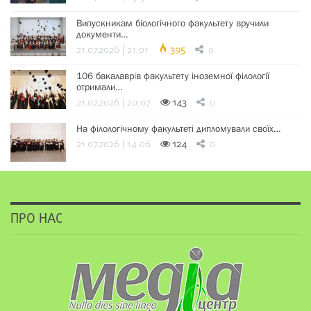
Випускникам біологічного факультету вручили
документи…
21.07.2026 | 21:01
395
0
106 бакалаврів факультету іноземної філології
отримали…
21.07.2026 | 20:07
143
0
На філологічному факультеті дипломували своїх…
21.07.2026 | 14:06
124
0
ПРО НАС