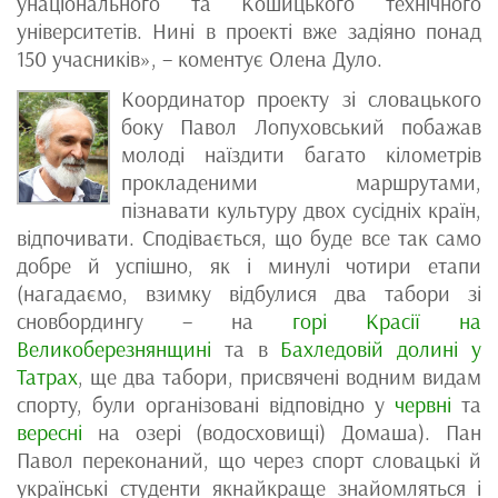
унаціонального та Кошицького технічного
університетів. Нині в проекті вже задіяно понад
150 учасників», – коментує Олена Дуло.
Координатор проекту зі словацького
боку Павол Лопуховський побажав
молоді наїздити багато кілометрів
прокладеними маршрутами,
пізнавати культуру двох сусідніх країн,
відпочивати. Сподівається, що буде все так само
добре й успішно, як і минулі чотири етапи
(нагадаємо, взимку відбулися два табори зі
сновбордингу – на
горі Красії на
Великоберезнянщині
та в
Бахледовій долині у
Татрах
, ще два табори, присвячені водним видам
спорту, були організовані відповідно у
червні
та
вересні
на озері (водосховищі) Домаша). Пан
Павол переконаний, що через спорт словацькі й
українські студенти якнайкраще знайомляться і