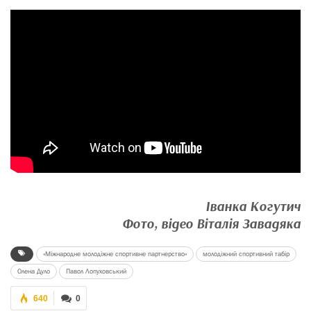
Іванка Когутич
Фото, відео Віталія Завадяка
«Міжнародне молодіжне спортивне партнерство»
молодіжний спортивний табір
Олена Дуло
Павол Лопуховський
640
0