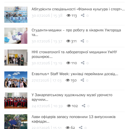
Абітурієнти спеціальності «Фізична культура і спорт»…
30.07.2026 | 15:38
113
0
Студенти-медики – про роботу в лікарнях Ужгорода
та…
30.07.2026 | 13:37
311
0
ННІ стоматології та лабораторної медицини УжНУ
розширює…
30.07.2026 | 13:19
110
0
Erasmus+ Staff Week: ужнівці переймали досвід…
27.07.2026 | 17:03
150
0
У Закарпатському художньому музеї урочисто
вручили…
24.07.2026 | 10:39
102
0
Лави офіцерів запасу поповнили 13 випускників
кафедри…
22.07.2026 | 15:51
62
0