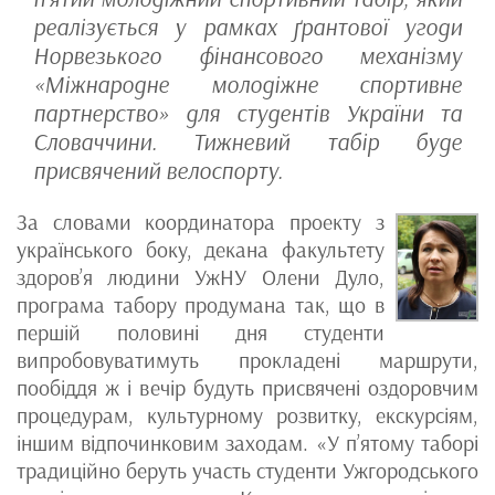
реалізується у рамках ґрантової угоди
Норвезького фінансового механізму
«Міжнародне молодіжне спортивне
партнерство» для студентів України та
Словаччини. Тижневий табір буде
присвячений велоспорту.
За словами координатора проекту з
українського боку, декана факультету
здоров’я людини УжНУ Олени Дуло,
програма табору продумана так, що в
першій половині дня студенти
випробовуватимуть прокладені маршрути,
пообіддя ж і вечір будуть присвячені оздоровчим
процедурам, культурному розвитку, екскурсіям,
іншим відпочинковим заходам. «У п’ятому таборі
традиційно беруть участь студенти Ужгородського