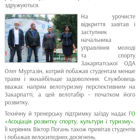
здружуються.
На урочисте
відкриття завітав і
заступник
начальника
управління молоді
та спорту
Закарпатської ОДА
Олег Муртазін, котрий побажав студентам менше
травм і якнайбільше задоволення. Службовець
вважає напрям велотуризму перспективним на
Закарпатті, а цей велотабір – початком його
розвитку.
Технічну й тренерську підтримку заїзду надає
ГО
«Асоціація розвитку спорту, культури і туризму»
.
Її керівник Віктор Погань також привітав студентів
і побажав велосипедних досягнень.