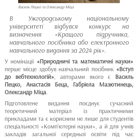
Василь Пецко та Олександр Міца
В Ужгородському національному
університеті відбувся конкурс на
визначення «Кращого підручника,
навчального посібника або електронного
навчального видання за 2024 рік».
У номінації
«Природничі та математичні науки»
перше місце здобув навчальний посібник
«Вступ
до вебтехнологій»
, авторами якого є
Василь
Пецко, Анастасія Беца, Габріела Мазютинець,
Олександр Міца
.
Підготовлене видання поєднує сучасний
теоретичний матеріал із практичними
прикладами та є корисним не лише для студентів
спеціальності «Комп’ютерні науки», а й для учнів
закладів загальної середньої освіти під час