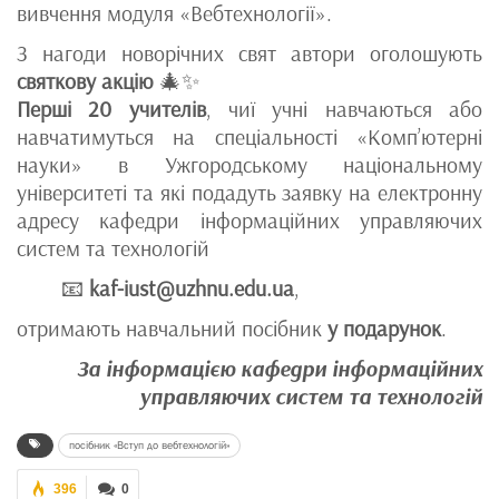
вивчення модуля «Вебтехнології».
З нагоди новорічних свят автори оголошують
святкову акцію
🎄✨
Перші 20 учителів
, чиї учні навчаються або
навчатимуться на спеціальності «Комп’ютерні
науки» в Ужгородському національному
університеті та які подадуть заявку на електронну
адресу кафедри інформаційних управляючих
систем та технологій
📧
kaf-iust@uzhnu.edu.ua
,
отримають навчальний посібник
у подарунок
.
За інформацією кафедри інформаційних
управляючих систем та технологій
посібник «Вступ до вебтехнологій»
396
0