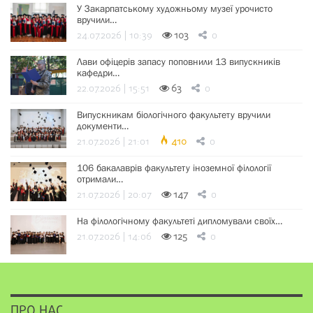
У Закарпатському художньому музеї урочисто
вручили…
24.07.2026 | 10:39
103
0
Лави офіцерів запасу поповнили 13 випускників
кафедри…
22.07.2026 | 15:51
63
0
Випускникам біологічного факультету вручили
документи…
21.07.2026 | 21:01
410
0
106 бакалаврів факультету іноземної філології
отримали…
21.07.2026 | 20:07
147
0
На філологічному факультеті дипломували своїх…
21.07.2026 | 14:06
125
0
ПРО НАС