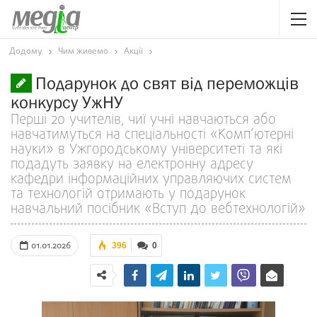
Додому
Чим живемо
Акції
Подарунок до свят від переможців
конкурсу УжНУ
Перші 20 учителів, чиї учні навчаються або
навчатимуться на спеціальності «Комп’ютерні
науки» в Ужгородському університеті та які
подадуть заявку на електронну адресу
кафедри інформаційних управляючих систем
та технологій отримають у подарунок
навчальний посібник «Вступ до вебтехнологій»
01.01.2026
396
0