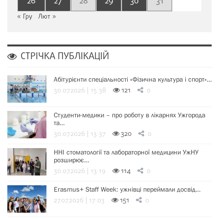
26
27
28
29
30
31
« Гру
Лют »
СТРІЧКА ПУБЛІКАЦІЙ
Абітурієнти спеціальності «Фізична культура і спорт»…
30.07.2026 | 15:38
121
0
Студенти-медики – про роботу в лікарнях Ужгорода
та…
30.07.2026 | 13:37
320
0
ННІ стоматології та лабораторної медицини УжНУ
розширює…
30.07.2026 | 13:19
114
0
Erasmus+ Staff Week: ужнівці переймали досвід…
27.07.2026 | 17:03
151
0