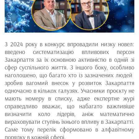
З 2024 року в конкурс впровадили низку новел:
введено систематизацію впливових персон
Закарпаття за їх основною активністю в одній зі
сфер суспільного життя. З іншого боку, особливо
наголошено, що багато хто із зазначених людей
зробив вагомий внесок у розвиток Закарпаття
одночасно в кількох галузях. Учасники проєкту не
мають номеру в списку, адже експертне журі
справедливо вважає, що набагато важливіше
визначити коло лідерів, аніж математично
вираховувати ступінь їхнього впливу в Закарпатті.
Саме тому перелік сформовано в алфавітному
порядку в кожній сфері.