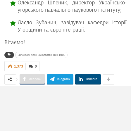
Олександр Шпеник, директор Українсько-
угорського навчально-наукового інституту;
Ласло Зубанич, завідувач кафедри історії
Угорщини та євроінтеграції.
Вітаємо!
«Впливові люди Закарпаття ТОП-100»
1,373
0
Facebook
Telegram
Linkedin