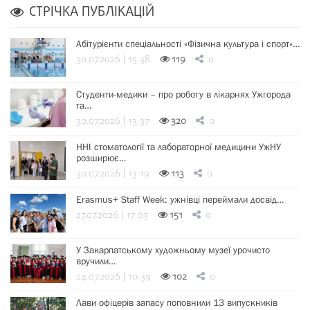
СТРІЧКА ПУБЛІКАЦІЙ
Абітурієнти спеціальності «Фізична культура і спорт»…
30.07.2026 | 15:38
119
0
Студенти-медики – про роботу в лікарнях Ужгорода
та…
30.07.2026 | 13:37
320
0
ННІ стоматології та лабораторної медицини УжНУ
розширює…
30.07.2026 | 13:19
113
0
Erasmus+ Staff Week: ужнівці переймали досвід…
27.07.2026 | 17:03
151
0
У Закарпатському художньому музеї урочисто
вручили…
24.07.2026 | 10:39
102
0
Лави офіцерів запасу поповнили 13 випускників