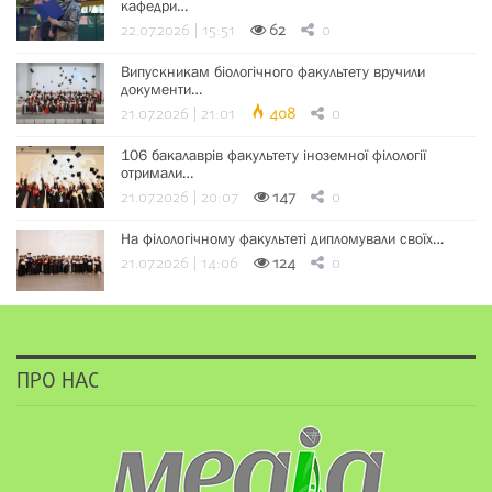
кафедри…
22.07.2026 | 15:51
62
0
Випускникам біологічного факультету вручили
документи…
21.07.2026 | 21:01
408
0
106 бакалаврів факультету іноземної філології
отримали…
21.07.2026 | 20:07
147
0
На філологічному факультеті дипломували своїх…
21.07.2026 | 14:06
124
0
ПРО НАС