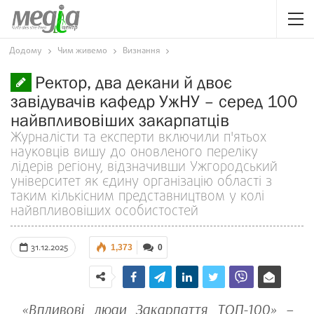
Додому
Чим живемо
Визнання
Ректор, два декани й двоє
завідувачів кафедр УжНУ – серед 100
найвпливовіших закарпатців
Журналісти та експерти включили п'ятьох
науковців вишу до оновленого переліку
лідерів регіону, відзначивши Ужгородський
університет як єдину організацію області з
таким кількісним представництвом у колі
найвпливовіших особистостей
31.12.2025
1,373
0
«Впливові люди Закарпаття ТОП-100» –