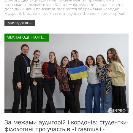
Другого дня акції «Дитячий письменник за прилавком» з
читачами спілкувався Іван Хланта — фольклорист, краєзнавець,
дослідник, який присвятив своє життя збереженню народної
мудрості. В одній зі своїх статей лауреат Шевченківської премії,…
ДОКЛАДНІШЕ...
МІЖНАРОДНІ КОНТАКТИ
За межами аудиторій і кордонів: студентки-
філологині про участь в «Erasmus+»