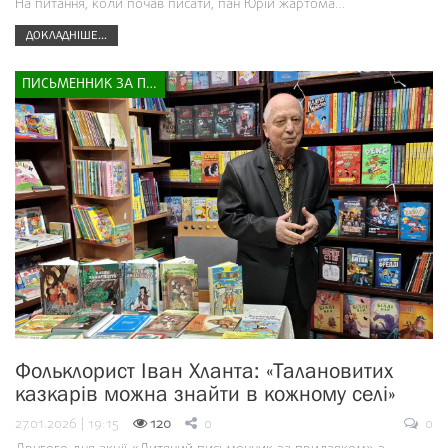
На питання, коли почав писати, пан Юрій жартома…
ДОКЛАДНІШЕ...
ПИСЬМЕННИК ЗА ПРИЛАВКОМ
Фольклорист Іван Хланта: «Талановитих
казкарів можна знайти в кожному селі»
27.01.2026 | 19:15
120
0
0