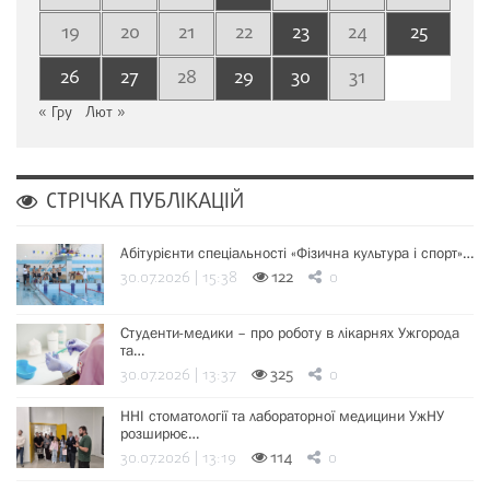
19
20
21
22
23
24
25
26
27
28
29
30
31
« Гру
Лют »
СТРІЧКА ПУБЛІКАЦІЙ
Абітурієнти спеціальності «Фізична культура і спорт»…
30.07.2026 | 15:38
122
0
Студенти-медики – про роботу в лікарнях Ужгорода
та…
30.07.2026 | 13:37
325
0
ННІ стоматології та лабораторної медицини УжНУ
розширює…
30.07.2026 | 13:19
114
0