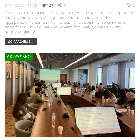
27.01.2026 | 15:32
145
0
0
Студенти філологічного факультету Ужгородського університету
взяли участь у міжнародному академічному обміні за
програмою «Erasmus+» у Польщі. Упродовж 12–16 січня вони
перебували в мальовничому місті Жешуві, де мали змогу
здобути цінний…
ДОКЛАДНІШЕ...
АКТУАЛЬНО