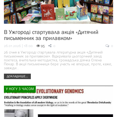
В Ужгороді стартувала акція «Дитячий
письменник за прилавком»
26.01.2026 | 18:00
95
0
0
26 січня в Ужгороді стартувала літературна акція «Дитячий
письменник за прилавком». Відкривала цьогорічний захід
поетеса, вчителька-методистка, громадська діячка Олена
Пекар. В акції письменниця бере участь не вперше, проте, каже,
завжди…
ДОКЛАДНІШЕ...
У НОГУ З ЧАСОМ