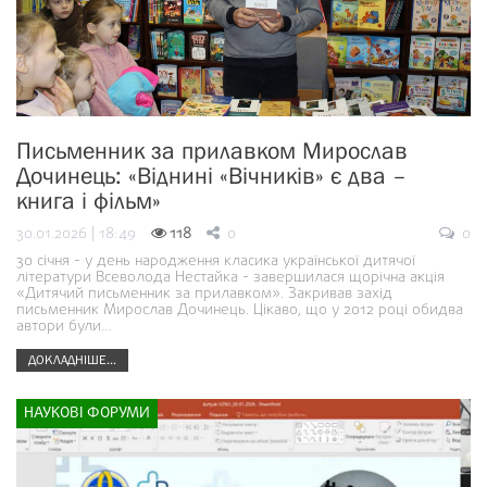
Письменник за прилавком Мирослав
Дочинець: «Віднині «Вічників» є два –
книга і фільм»
30.01.2026 | 18:49
118
0
0
30 січня - у день народження класика української дитячої
літератури Всеволода Нестайка - завершилася щорічна акція
«Дитячий письменник за прилавком». Закривав захід
письменник Мирослав Дочинець. Цікаво, що у 2012 році обидва
автори були…
ДОКЛАДНІШЕ...
НАУКОВІ ФОРУМИ