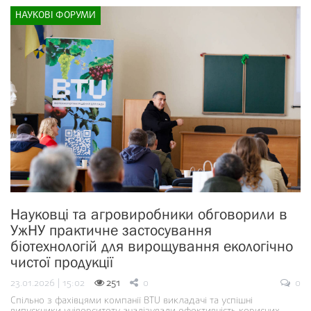
НАУКОВІ ФОРУМИ
Науковці та агровиробники обговорили в
УжНУ практичне застосування
біотехнологій для вирощування екологічно
чистої продукції
23.01.2026 | 15:02
251
0
0
Спільно з фахівцями компанії BTU викладачі та успішні