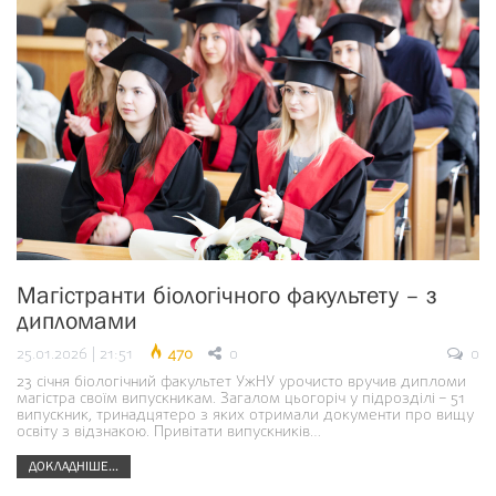
Магістранти біологічного факультету – з
дипломами
25.01.2026 | 21:51
470
0
0
23 січня біологічний факультет УжНУ урочисто вручив дипломи
магістра своїм випускникам. Загалом цьогоріч у підрозділі – 51
випускник, тринадцятеро з яких отримали документи про вищу
освіту з відзнакою. Привітати випускників…
ДОКЛАДНІШЕ...