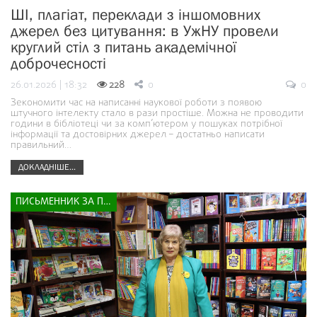
ШІ, плагіат, переклади з іншомовних
джерел без цитування: в УжНУ провели
круглий стіл з питань академічної
доброчесності
26.01.2026 | 18:32
228
0
0
Зекономити час на написанні наукової роботи з появою
штучного інтелекту стало в рази простіше. Можна не проводити
години в бібліотеці чи за комп’ютером у пошуках потрібної
інформації та достовірних джерел – достатньо написати
правильний…
ДОКЛАДНІШЕ...
ПИСЬМЕННИК ЗА ПРИЛАВКОМ