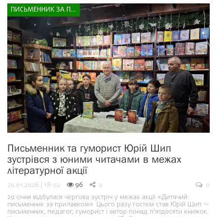
ПИСЬМЕННИК ЗА ПРИЛАВКОМ
Письменник та гуморист Юрій Шип
зустрівся з юними читачами в межах
літературної акції
29.01.2026 | 18:02
96
0
0
29 січня відбулася чергова зустріч у межах акції «Дитячий
письменник за прилавком». Цього разу гостем став Юрій Шип —
письменник, педагог, гуморист і автор понад п'ятдесяти книжок.