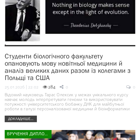
Студенти біологічного факультету
опановують мову новітньої медицини й
аналіз великих даних разом із колегами з
Польщі та США
25.01.2026 | 22:02
284
0
0
Відомий науковець Тарас Олексик у межах унікального курсу
навчає молодь інтерпретувати геноми та використовувати
потужності університетського біобанку ДНК для майбутньої
роботи в галузі персоналізованої медицини й біоінформатики
ДОКЛАДНІШЕ...
ВРУЧЕННЯ ДИПЛОМІВ