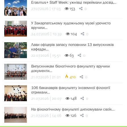
Erasmus+ Staff Week: ужнівці переймали досвід…
27.07.2026 | 17:03
153
0
У Закарпатському художньому музеї урочисто
вручили…
24.07.2026 | 10:39
104
0
Лави офіцерів запасу поповнили 13 випускників
кафедри…
22.07.2026 | 15:51
63
0
Випускникам біологічного факультету вручили
документи…
21.07.2026 | 21:01
410
0
106 бакалаврів факультету іноземної філології
отримали…
21.07.2026 | 20:07
148
0
На філологічному факультеті дипломували своїх…
21.07.2026 | 14:06
126
0