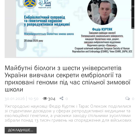
Майбутні біологи з шести університетів
України вивчали секрети ембріології та
приховані геноми під час спільної зимової
школи
30.01.2026 | 10:50
304
0
0
Ужгородські науковці Федір Куртяк і Тарас Олексик поділилися
зі студентами досвідом у сферах репродуктивної медицини та
еволюційної генетики, а учасники заходу спільними зусиллями
зібрали понад 13 тисяч гривень на спорядження для військових
ДОКЛАДНІШЕ...