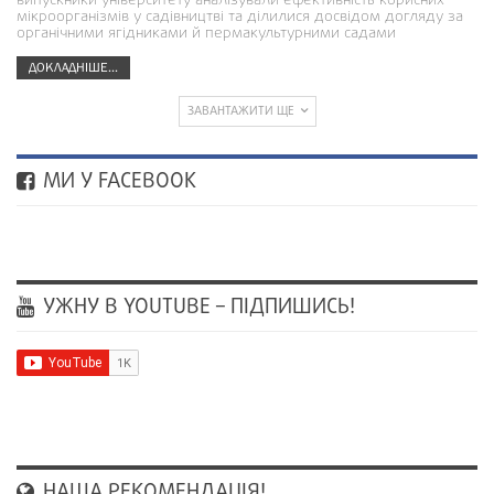
випускники університету аналізували ефективність корисних
мікроорганізмів у садівництві та ділилися досвідом догляду за
органічними ягідниками й пермакультурними садами
ДОКЛАДНІШЕ...
ЗАВАНТАЖИТИ ЩЕ
МИ У FACEBOOK
УЖНУ В YOUTUBE – ПІДПИШИСЬ!
НАША РЕКОМЕНДАЦІЯ!