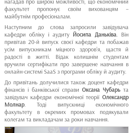
нагадав про широкі можливості, що економічний
факультет пропонує своїм вихованцям –
майбутнім професіоналам.
Наступним до слова запросили завідувача
кафедри обліку і аудиту
Йосипа Даньківа
. Він
привітав 20-й випуск своєї кафедри та побажав
усім випускникам міцного здоров’я, щастя й
радості в житті. Відак колишнім студентам
вручили сертифікати про завершене навчання в
онлайн-системі SaaS з програми обліку й аудиту.
До привітань долучилися також доцент кафедри
фінансів і банківської справи
Оксана Чубарь
та
завідувач кафедри економічної теорії
Олександр
Молнар
. Тоді випускниці економічного
факультету в окремих промовах подякували
колегам та викладачам за роки навчання.