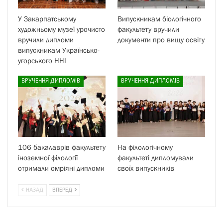
У Закарпатському
Випускникам біологічного
художньому музеї урочисто
факультету вручили
вручили дипломи
документи про вищу освіту
випускникам Українсько-
угорського ННІ
ВРУЧЕННЯ ДИПЛОМІВ
ВРУЧЕННЯ ДИПЛОМІВ
106 бакалаврів факультету
На філологічному
іноземної філології
факультеті дипломували
отримали омріяні дипломи
своїх випускників
НАЗАД
ВПЕРЕД