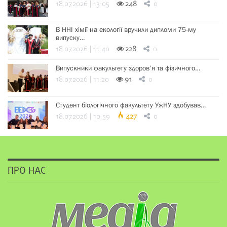
18.07.2026 | 13:05
248
0
В ННІ хімії на екології вручили дипломи 75-му
випуску…
18.07.2026 | 11:40
228
0
Випускники факультету здоров’я та фізичного…
18.07.2026 | 11:20
91
0
Студент біологічного факультету УжНУ здобував…
18.07.2026 | 10:59
427
0
ПРО НАС