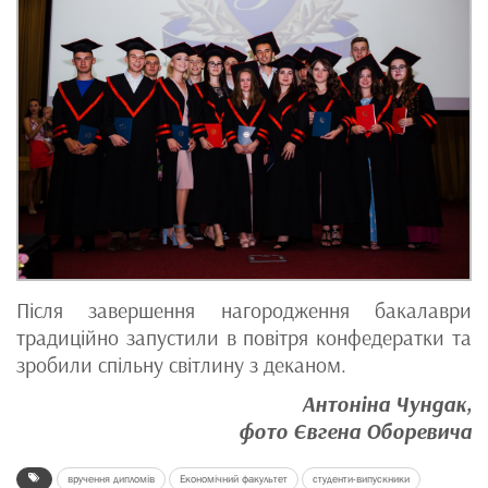
Після завершення нагородження бакалаври
традиційно запустили в повітря конфедератки та
зробили спільну світлину з деканом.
Антоніна Чундак,
фото Євгена Оборевича
вручення дипломів
Економічний факультет
студенти-випускники