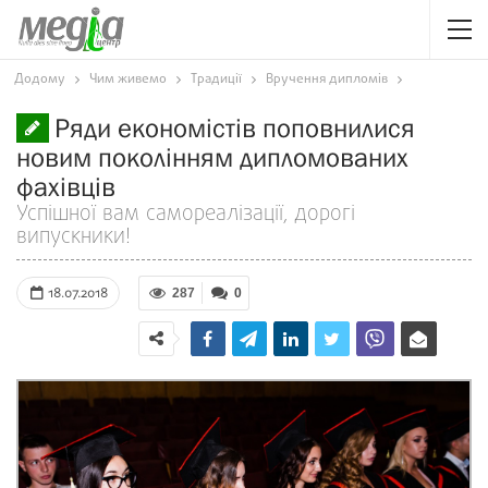
Додому
Чим живемо
Традиції
Вручення дипломів
Ряди економістів поповнилися
новим поколінням дипломованих
фахівців
Успішної вам самореалізації, дорогі
випускники!
18.07.2018
287
0