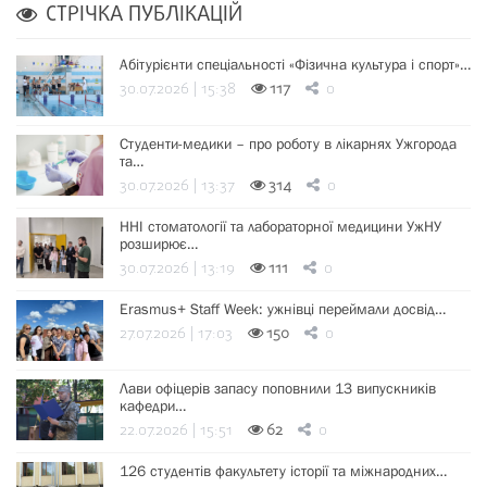
СТРІЧКА ПУБЛІКАЦІЙ
Абітурієнти спеціальності «Фізична культура і спорт»…
30.07.2026 | 15:38
117
0
Студенти-медики – про роботу в лікарнях Ужгорода
та…
30.07.2026 | 13:37
314
0
ННІ стоматології та лабораторної медицини УжНУ
розширює…
30.07.2026 | 13:19
111
0
Erasmus+ Staff Week: ужнівці переймали досвід…
27.07.2026 | 17:03
150
0
Лави офіцерів запасу поповнили 13 випускників
кафедри…
22.07.2026 | 15:51
62
0
126 студентів факультету історії та міжнародних…