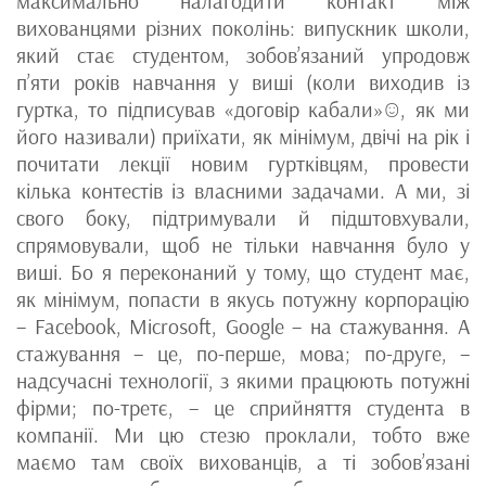
максимально налагодити контакт між
вихованцями різних поколінь: випускник школи,
який стає студентом, зобов’язаний упродовж
п’яти років навчання у виші (коли виходив із
гуртка, то підписував «договір кабали»☺, як ми
його називали) приїхати, як мінімум, двічі на рік і
почитати лекції новим гуртківцям, провести
кілька контестів із власними задачами. А ми, зі
свого боку, підтримували й підштовхували,
спрямовували, щоб не тільки навчання було у
виші. Бо я переконаний у тому, що студент має,
як мінімум, попасти в якусь потужну корпорацію
– Facebook, Microsoft, Google – на стажування. А
стажування – це, по-перше, мова; по-друге, –
надсучасні технології, з якими працюють потужні
фірми; по-третє, – це сприйняття студента в
компанії. Ми цю стезю проклали, тобто вже
маємо там своїх вихованців, а ті зобов’язані