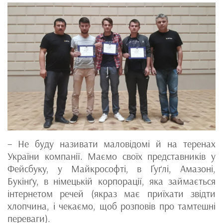
– Не буду називати маловідомі й на теренах
України компанії. Маємо своїх представників у
Фейсбуку, у Майкрософті, в Ґуґлі, Амазоні,
Букінґу, в німецькій корпорації, яка займається
інтернетом речей (якраз має приїхати звідти
хлопчина, і чекаємо, щоб розповів про тамтешні
переваги).