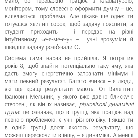
мало, бо переважно працює з клавіатурою,
монітором, тому словесно оформити думку – це,
виявляється, проблема. Але цікаве ще одне: ти
готуєшся хвилин сорок, щоб задачу пояснити, а
студент приходить – і передає на рівні
інтуїтивному «е-е-ме-е-у» – учні зрозуміли й
швидше задачу розв’язали ☺.
Система сама нараз не прийшла. Я потратив
років 8, щоб знайти потенціально таку яму, яка
дасть змогу енергетично затрачати мінімум і
мати певний результат. Багато вчився – є люди,
які ще кращі результати мають. От Валентин
Іванович Мельник, у якого вже давно блискуче
створені, як він їх називає,
різновікові динамічні
групи
: це означає, що в групці, яка працює над
певною проблемою, є учні різного віку. І якщо ти
в одній групці досяг якогось результату, що
можеш перескочити в іншу, – є динаміка. А менші