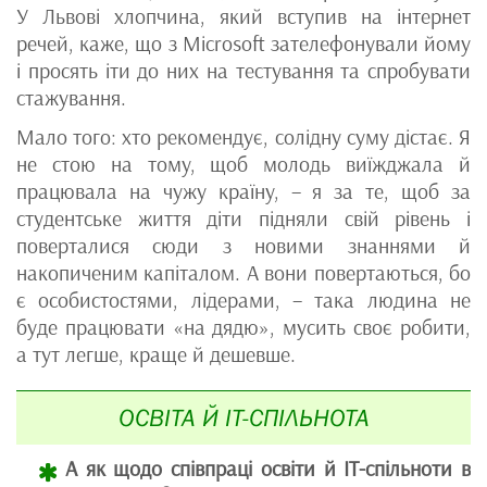
У Львові хлопчина, який вступив на інтернет
речей, каже, що з Microsoft зателефонували йому
і просять іти до них на тестування та спробувати
стажування.
Мало того: хто рекомендує, солідну суму дістає. Я
не стою на тому, щоб молодь виїжджала й
працювала на чужу країну, – я за те, щоб за
студентське життя діти підняли свій рівень і
поверталися сюди з новими знаннями й
накопиченим капіталом. А вони повертаються, бо
є особистостями, лідерами, – така людина не
буде працювати «на дядю», мусить своє робити,
а тут легше, краще й дешевше.
ОСВІТА Й IT-СПІЛЬНОТА
А як щодо співпраці освіти й IT-спільноти в