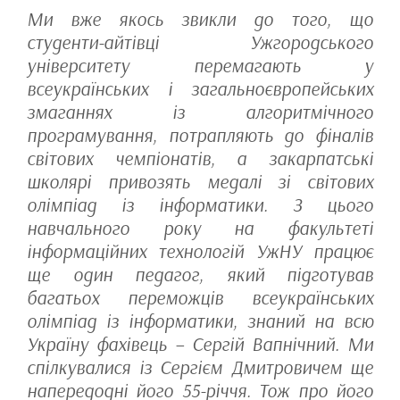
Ми вже якось звикли до того, що
студенти-айтівці Ужгородського
університету перемагають у
всеукраїнських і загальноєвропейських
змаганнях із алгоритмічного
програмування, потрапляють до фіналів
світових чемпіонатів, а закарпатські
школярі привозять медалі зі світових
олімпіад із інформатики. З цього
навчального року на факультеті
інформаційних технологій УжНУ працює
ще один педагог, який підготував
багатьох переможців всеукраїнських
олімпіад із інформатики, знаний на всю
Україну фахівець – Сергій Вапнічний. Ми
спілкувалися із Сергієм Дмитровичем ще
напередодні його 55-річчя. Тож про його