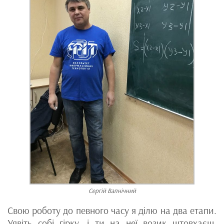
Сергій Вапнічний
Свою роботу до певного часу я ділю на два етапи.
Уявіть собі гірку, і ти на неї возик штовхаєш.