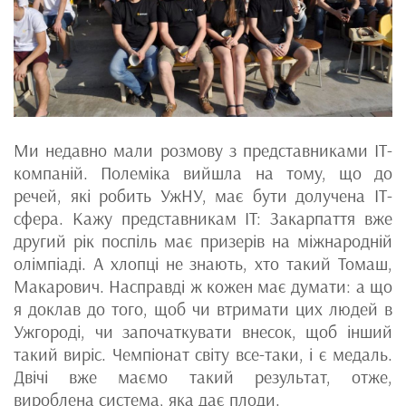
Ми недавно мали розмову з представниками IT-
компаній. Полеміка вийшла на тому, що до
речей, які робить УжНУ, має бути долучена IT-
сфера. Кажу представникам IT: Закарпаття вже
другий рік поспіль має призерів на міжнародній
олімпіаді. А хлопці не знають, хто такий Томаш,
Макарович. Насправді ж кожен має думати: а що
я доклав до того, щоб чи втримати цих людей в
Ужгороді, чи започаткувати внесок, щоб інший
такий виріс. Чемпіонат світу все-таки, і є медаль.
Двічі вже маємо такий результат, отже,
вироблена система, яка дає плоди.