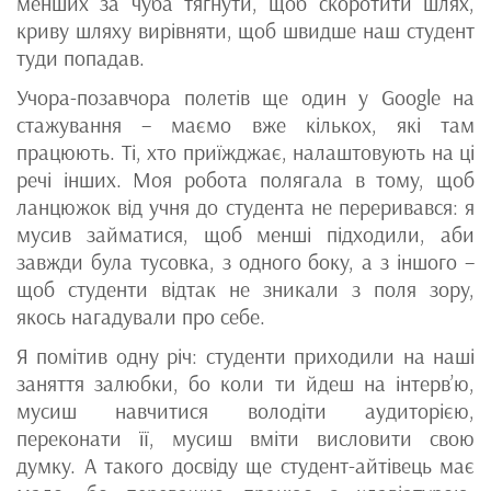
менших за чуба тягнути, щоб скоротити шлях,
криву шляху вирівняти, щоб швидше наш студент
туди попадав.
Учора-позавчора полетів ще один у Google на
стажування – маємо вже кількох, які там
працюють. Ті, хто приїжджає, налаштовують на ці
речі інших. Моя робота полягала в тому, щоб
ланцюжок від учня до студента не переривався: я
мусив займатися, щоб менші підходили, аби
завжди була тусовка, з одного боку, а з іншого –
щоб студенти відтак не зникали з поля зору,
якось нагадували про себе.
Я помітив одну річ: студенти приходили на наші
заняття залюбки, бо коли ти йдеш на інтерв’ю,
мусиш навчитися володіти аудиторією,
переконати її, мусиш вміти висловити свою
думку. А такого досвіду ще студент-айтівець має