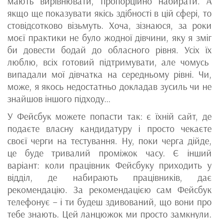
мають вирівнювати, пропорційно набирати. А
якщо ще показувати якісь здібності в цій сфері, то
стовідсотково візьмуть. Хоча, зізнаюся, за роки
моєї практики не було жодної дівчини, яку я зміг
би довести бодай до обласного рівня. Усіх їх
люблю, всіх готовий підтримувати, але чомусь
випадали мої дівчатка на середньому рівні. Чи,
може, я якось недостатньо докладав зусиль чи не
знайшов іншого підходу…
У Фейсбук можете попасти так: є їхній сайт, де
подаєте власну кандидатуру і просто чекаєте
своєї черги на тестування. Ну, поки черга дійде,
це буде тривалий проміжок часу. Є інший
варіант: коли працівник Фейсбуку приходить у
відділ, де набирають працівників, дає
рекомендацію. За рекомендацією сам Фейсбук
телефонує – і ти будеш здивований, що вони про
тебе знають. Цей ланцюжок ми просто замкнули.