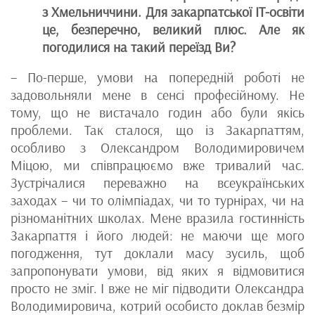
з Хмельниччини. Для закарпатської IT-освіти
це, безперечно, великий плюс. Але як
погодилися на такий переїзд Ви?
– По-перше, умови на попередній роботі не
задовольняли мене в сенсі професійному. Не
тому, що не вистачало годин або були якісь
проблеми. Так сталося, що із Закарпаттям,
особливо з Олександром Володимировичем
Міцою, ми співпрацюємо вже тривалий час.
Зустрічалися переважно на всеукраїнських
заходах – чи то олімпіадах, чи то турнірах, чи на
різноманітних школах. Мене вразила гостинність
Закарпаття і його людей: не маючи ще мого
погодження, тут доклали масу зусиль, щоб
запропонувати умови, від яких я відмовитися
просто не зміг. І вже не міг підводити Олександра
Володимировича, котрий особисто доклав безмір