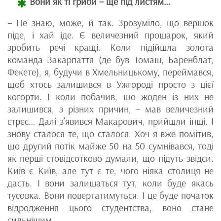
Вони як ті гриби – ще під листям…
– Не знаю, може, й так. Зрозуміло, що вершок
піде, і хай іде. Є величезний прошарок, який
зробить речі кращі. Коли підійшла золота
команда Закарпаття (де був Томаш, Баренблат,
Фекете), я, будучи в Хмельницькому, переймався,
щоб хтось залишився в Ужгороді просто з цієї
когорти. І коли побачив, що жоден із них не
залишився, з різних причин, – мав величезний
стрес… Далі з’явився Макарович, прийшли інші. І
знову сталося те, що сталося. Хоч я вже помітив,
що другий потік майже 50 на 50 сумнівався, тоді
як перші стовідсотково думали, що підуть звідси.
Київ є Київ, але тут є те, чого ніяка столиця не
дасть. І вони залишаться тут, коли буде якась
тусовка. Вони повертатимуться. І це буде початок
відродження цього студентства, воно стане
сильнішим.