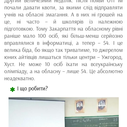
Другий величезний недолік: після появи ОТГ їм
почали давати квоти, за якими слід відправляти
учнів на обласні змагання. А в них ні грошей на
це, ні часто – й школярів із належною
підготовкою. Тому Закарпаття на обласному рівні
раніше мало 100 осіб, які більш-менш серйозно
вправлялися в інформатиці, а тепер – 54. І це
велика біда, бо якщо так триватиме, то джерелом
юних айтівців лишаться тільки центри – Ужгород,
Хуст. Не може 10 осіб їхати на всеукраїнську
олімпіаду, а на обласну – лише 54. Це абсолютно
неадекватно.
І що робити?