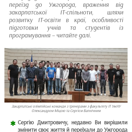
переїзд до Ужгорода, враження від
закарпатської IT-спільноти, шляхи
розвитку IT-освіти в краї, особливості
підготовки учнів та студентів із
програмування – читайте далі.
Закарпатські олімпійські команди з тренерами з факультету ІТ УжНУ
Олександром Міцою та Сергієм Вапнічним
Сергію Дмитровичу, недавно Ви вирішили
змінити своє життя й переїхали до Ужгорода