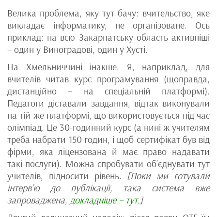
Велика проблема, яку тут бачу: вчительство, яке
викладає інформатику, не організоване. Ось
приклад: на всю Закарпатську область активніші
– один у Виноградові, один у Хусті.
На Хмельниччині інакше. Я, наприклад, для
вчителів читав курс програмування (щоправда,
дистанційно – на спеціальній платформі).
Педагоги діставали завдання, відтак виконували
на тій же платформі, що використовується під час
олімпіад. Це 30-годинний курс (а нині ж учителям
треба набрати 150 годин, і щоб сертифікат був від
фірми, яка ліцензована й має право надавати
такі послуги). Можна спробувати об’єднувати тут
учителів, підносити рівень.
[Поки ми готували
інтерв’ю до публікації, така система вже
запроваджена,
докладніше – тут
.]