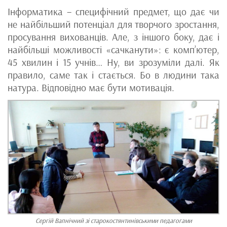
Інформатика – специфічний предмет, що дає чи
не найбільший потенціал для творчого зростання,
просування вихованців. Але, з іншого боку, дає і
найбільші можливості «сачканути»: є комп’ютер,
45 хвилин і 15 учнів… Ну, ви зрозуміли далі. Як
правило, саме так і стається. Бо в людини така
натура. Відповідно має бути мотивація.
Сергій Вапнічний зі старокостянтинівськими педагогами