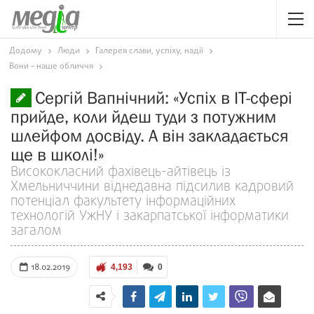
Додому
Люди
Галерея слави, успіху, надії
Вони – наше обличчя
Сергій Вапнічний: «Успіх в IT-сфері
прийде, коли йдеш туди з потужним
шлейфом досвіду. А він закладається
ще в школі!»
Висококласний фахівець-айтівець із
Хмельниччини віднедавна підсилив кадровий
потенціал факультету інформаційних
технологій УжНУ і закарпатської інформатики
загалом
18.02.2019
4,193
0