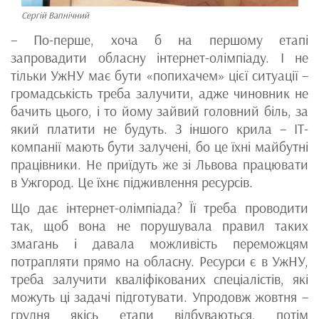
Сергій Вапнічний
– По-перше, хоча б на першому етапі
запровадити обласну інтернет-олімпіаду. І не
тільки УжНУ має бути «попихачем» цієї ситуації –
громадськість треба залучити, адже чиновник не
бачить цього, і то йому зайвий головний біль, за
який платити не будуть. З іншого крила – ІТ-
компанії мають бути залучені, бо це їхні майбутні
працівники. Не приїдуть же зі Львова працювати
в Ужгород. Це їхнє підживлення ресурсів.
Що дає інтернет-олімпіада? Її треба проводити
так, щоб вона не порушувала правил таких
змагань і давала можливість переможцям
потрапляти прямо на обласну. Ресурси є в УжНУ,
треба залучити кваліфікованих спеціалістів, які
можуть ці задачі підготувати. Упродовж жовтня –
грудня якісь етапи відбуваються, потім