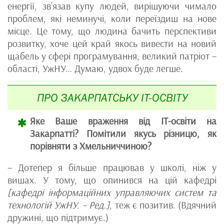
енергії, зв’язав купу людей, вирішуючи чимало
проблем, які неминучі, коли переїздиш на нове
місце. Це тому, що людина бачить перспективи
розвитку, хоче цей край якось вивести на новий
щабель у сфері програмування, великий патріот –
області, УжНУ… Думаю, удвох буде легше.
ПРО ЗАКАРПАТСЬКУ IT-ОСВІТУ
Яке Ваше враження від IT-освіти на
Закарпатті? Помітили якусь різницю, як
порівняти з Хмельниччиною?
– Дотепер я більше працював у школі, ніж у
вишах. У тому, що опинився на цій кафедрі
[кафедрі інформаційних управляючих систем та
технологій УжНУ. – Ред.]
, теж є позитив. (Вдячний
дружині, що підтримує.)