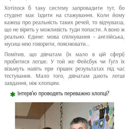
Хотілося б таку систему запровадити тут, бо
студент має їздити на стажування. Коли йому
кажеш про реальність таких речей, то відчуваєш,
що не вірить у можливість туди попасти. А воно ж
реально. Єдине: мова спілкування – англійська,
мусиш нею говорити, пояснювати…
Помітив, що дівчатам (їх мало в цій сфері)
пробитися легше. У той же Фейсбук чи Ґуґл їх
візьмуть навіть при гірших результатах під час
тестування. Мало того, дівчатам дають легші
завдання, ніж хлопцям.
Інтерв’ю проводять переважно хлопці?