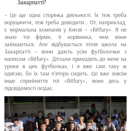
Закарпатті?
– Це ще одна сторінка діяльності. Їх теж треба
ворушиити, теж треба доводити… От, наприклад,
є нормальна компанія у Києві – «Bitfury». Я не
знаю тої фірми, її керівника, чим вони
займаються. Але відбувається літня школа на
Закарпатті – вони дають усім футболочки з
написом «Bitfury». Дітлахи приходять до мене на
уроки в цих футболках, і я вже сам таку ж
одягаю, бо їх там п’ятеро сидить. Це вже зовсім
інше сприйняття тої «Bitfury», воно десь у
підсвідомості осідає.