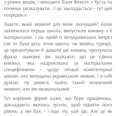
з різних вишів, і виходить Ваня Фекете з Хуста та
починає розказувати… І це закладається – тут цей
осередок є.
Знаєте, який момент для мене значущий? Коли
закінчилася перша школа, випустили книжку з її
матеріалами. І на одній із всеукраїнських імпрез
(чи то була десь літня школа, чи якийсь турнір),
де презентували й давали цю книжку, пролунала
фраза: шановні, ви зауважте, що це єдина
книжка, яка надрукована за матеріалами
специфічними – щодо літньої комп’ютерної
школи, але випущена українською мовою. І я собі
думаю: ну дивися, навіть такий незначний
момент, але він визначальний.
Тут керівник фірми каже, що бере працівника,
докладають якихось зусиль, щоб підняти його
рівень, а він бах – і йде. Ну, хай іде. Але це як