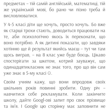
предметах – тій самій англійській, математиці, тій
же українській мові, бо рано чи пізно треба й
висловлюватися.
У 4-5 класі діти ще хочуть, просто хочуть. Бо вже
як старші трохи стають, доводиться працювати на
те, аби психологічно якось їх переконати, що
воно потрібно. А як дитині показати, що завдяки
хотінню ще й результат якийсь маєш – тут чи там
щось виграв, – на 8 клас уже буде боєць. Цікаво
спостерігати за шкетом, котрий зауважує, що
одинадцятикласник не знає того, про що він сам
уже знає в 5-му класі ☺.
Своїм учням кажу, що вони впродовж своїх
шкільних років повинні зробити. Одну річ –
навчитися себе рекламувати. Коли закінчите
школу, дайте Googl-ові запит про своє прізвище
та ім’я. І Google цю сторінку має заповнити не