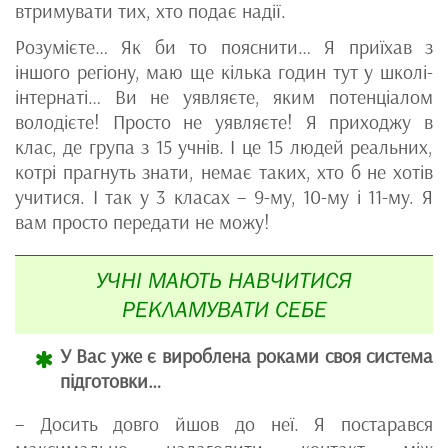
втримувати тих, хто подає надії.
Розумієте… Як би то пояснити… Я приїхав з
іншого регіону, маю ще кілька годин тут у школі-
інтернаті… Ви не уявляєте, яким потенціалом
володієте! Просто не уявляєте! Я приходжу в
клас, де група з 15 учнів. І це 15 людей реальних,
котрі прагнуть знати, немає таких, хто б не хотів
учитися. І так у 3 класах – 9-му, 10-му і 11-му. Я
вам просто передати не можу!
УЧНІ МАЮТЬ НАВЧИТИСЯ
РЕКЛАМУВАТИ СЕБЕ
У Вас уже є вироблена роками своя система
підготовки…
– Досить довго йшов до неї. Я постарався