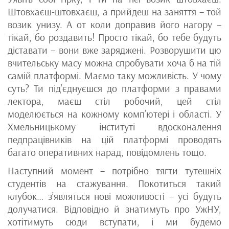
Штовхаєш-штовхаєш, а прийдеш на заняття – той
возик унизу. А от коли доправив його нагору –
тікай, бо роздавить! Просто тікай, бо тебе будуть
діставати – вони вже заряджені. Розворушити цю
вчительську масу можна спробувати хоча б на тій
самій платформі. Маємо таку можливість. У чому
суть? Ти під’єднуєшся до платформи з правами
лектора, маєш стіл робочий, цей стіл
моделюється на кожному комп’ютері і області. У
Хмельницькому інституті вдосконалення
педпрацівників на цій платформі проводять
багато оперативних нарад, повідомлень тощо.
Наступний момент – потрібно тягти тутешніх
студентів на стажування. Покотиться такий
клубок… з’являться нові можливості – усі будуть
долучатися. Відповідно й знатимуть про УжНУ,
хотітимуть сюди вступати, і ми будемо