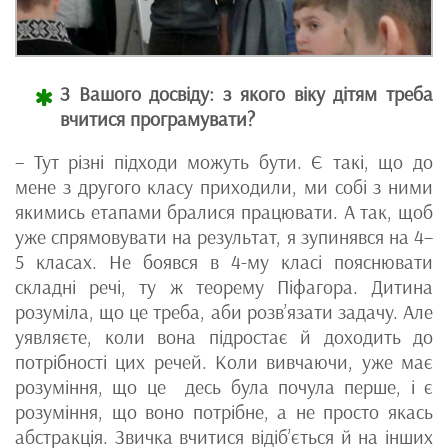
З Вашого досвіду: з якого віку дітям треба
вчитися програмувати?
– Тут різні підходи можуть бути. Є такі, що до
мене з другого класу приходили, ми собі з ними
якимись етапами бралися працювати. А так, щоб
уже спрямовувати на результат, я зупинявся на 4–
5 класах. Не боявся в 4-му класі пояснювати
складні речі, ту ж теорему Піфагора. Дитина
розуміла, що це треба, аби розв’язати задачу. Але
уявляєте, коли вона підростає й доходить до
потрібності цих речей. Коли вивчаючи, уже має
розуміння, що це десь була почула перше, і є
розуміння, що воно потрібне, а не просто якась
абстракція. Звичка вчитися відіб’ється й на інших