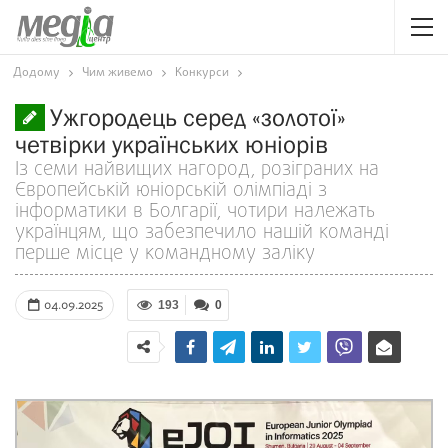
Додому
Чим живемо
Конкурси
Ужгородець серед «золотої»
четвірки українських юніорів
Із семи найвищих нагород, розіграних на
Європейській юніорській олімпіаді з
інформатики в Болгарії, чотири належать
українцям, що забезпечило нашій команді
перше місце у командному заліку
04.09.2025
193
0