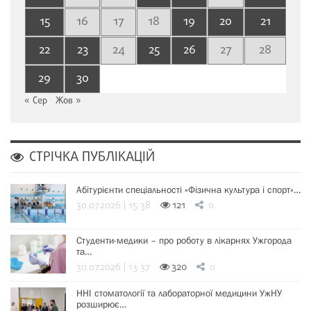
15
16
17
18
19
20
21
22
23
24
25
26
27
28
29
30
« Сер
Жов »
СТРІЧКА ПУБЛІКАЦІЙ
Абітурієнти спеціальності «Фізична культура і спорт»…
30.07.2026 | 15:38
121
0
Студенти-медики – про роботу в лікарнях Ужгорода
та…
30.07.2026 | 13:37
320
0
ННІ стоматології та лабораторної медицини УжНУ
розширює…