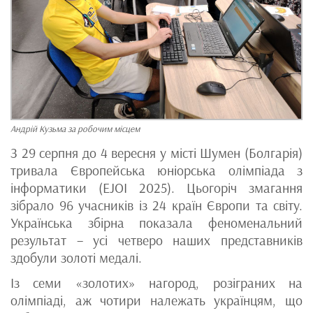
Андрій Кузьма за робочим місцем
З 29 серпня до 4 вересня у місті Шумен (Болгарія)
тривала Європейська юніорська олімпіада з
інформатики (EJOI 2025). Цьогоріч змагання
зібрало 96 учасників із 24 країн Європи та світу.
Українська збірна показала феноменальний
результат – усі четверо наших представників
здобули золоті медалі.
Із семи «золотих» нагород, розіграних на
олімпіаді, аж чотири належать українцям, що