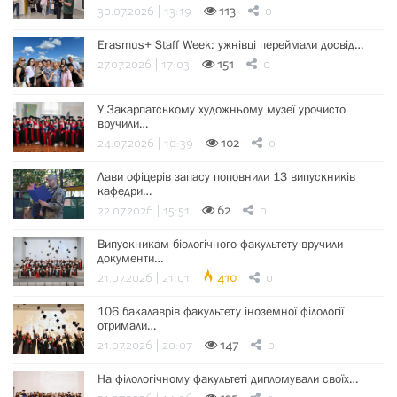
30.07.2026 | 13:19
113
0
Erasmus+ Staff Week: ужнівці переймали досвід…
27.07.2026 | 17:03
151
0
У Закарпатському художньому музеї урочисто
вручили…
24.07.2026 | 10:39
102
0
Лави офіцерів запасу поповнили 13 випускників
кафедри…
22.07.2026 | 15:51
62
0
Випускникам біологічного факультету вручили
документи…
21.07.2026 | 21:01
410
0
106 бакалаврів факультету іноземної філології
отримали…
21.07.2026 | 20:07
147
0
На філологічному факультеті дипломували своїх…