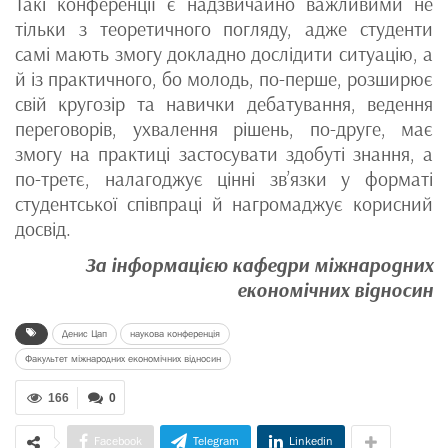
Такі конференції є надзвичайно важливими не
тільки з теоретичного погляду, адже студенти
самі мають змогу докладно дослідити ситуацію, а
й із практичного, бо молодь, по-перше, розширює
свій кругозір та навички дебатування, ведення
переговорів, ухвалення рішень, по-друге, має
змогу на практиці застосувати здобуті знання, а
по-третє, налагоджує цінні зв’язки у форматі
студентської співпраці й нагромаджує корисний
досвід.
За інформацією кафедри міжнародних
економічних відносин
Денис Цап
наукова конференція
Факультет міжнародних економічних відносин
166
0
Facebook
Telegram
Linkedin