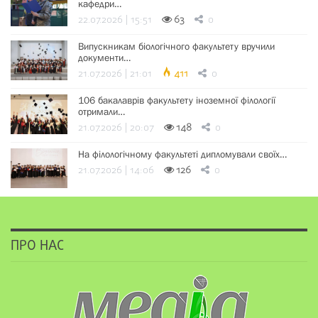
кафедри…
22.07.2026 | 15:51
63
0
Випускникам біологічного факультету вручили
документи…
21.07.2026 | 21:01
411
0
106 бакалаврів факультету іноземної філології
отримали…
21.07.2026 | 20:07
148
0
На філологічному факультеті дипломували своїх…
21.07.2026 | 14:06
126
0
ПРО НАС