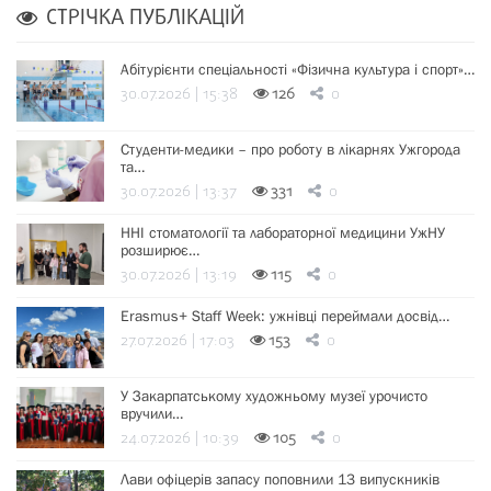
СТРІЧКА ПУБЛІКАЦІЙ
Абітурієнти спеціальності «Фізична культура і спорт»…
30.07.2026 | 15:38
126
0
Студенти-медики – про роботу в лікарнях Ужгорода
та…
30.07.2026 | 13:37
331
0
ННІ стоматології та лабораторної медицини УжНУ
розширює…
30.07.2026 | 13:19
115
0
Erasmus+ Staff Week: ужнівці переймали досвід…
27.07.2026 | 17:03
153
0
У Закарпатському художньому музеї урочисто
вручили…
24.07.2026 | 10:39
105
0
Лави офіцерів запасу поповнили 13 випускників