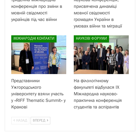
конференція про зміни в
присвячена динаміці
мовній свідомості
мовної свідомості
українців під час війни
громадян України в
умовах війни та міграції
МІЖНАРОДНІ КОНТАКТИ
НАУКОВІ ФОРУМИ
Представники
На філологічному
Ужгородського
факультеті відбулася ІХ
університету взяли участь
Міжнародна науково-
у «RIFF Thematic Summit» у
практична конференція
Кракові
студентів та аспірантів
НАЗАД
ВПЕРЕД