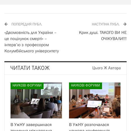
ПОПЕРЕДНЯ ПУБЛ.
НАСТУПНА ПУБЛ.
«Двомовність для України –
Крик душі. ТАКОГО ВИ НЕ
це поцілунок смерті» –
ОЧІКУВАЛИ!!!
інтерв’ю з професором
Колумбійського університету
ЧИТАТИ ТАКОЖ
Цього Ж Автора
НАУКОВІ ФОРУМИ
НАУКОВІ ФОРУМИ
В УжНУ завершилася
В УжНУ розпочалася
триденна міжнародна
наукова конференція,