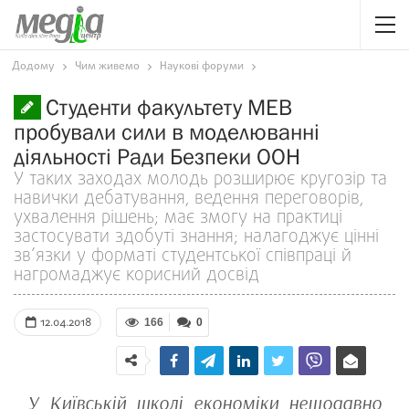
Додому
Чим живемо
Наукові форуми
Студенти факультету МЕВ
пробували сили в моделюванні
діяльності Ради Безпеки ООН
У таких заходах молодь розширює кругозір та
навички дебатування, ведення переговорів,
ухвалення рішень; має змогу на практиці
застосувати здобуті знання; налагоджує цінні
зв’язки у форматі студентської співпраці й
нагромаджує корисний досвід
12.04.2018
166
0
У Київській школі економіки нещодавно