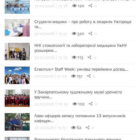
30.07.2026 | 15:38
120
0
Студенти-медики – про роботу в лікарнях Ужгорода
та…
30.07.2026 | 13:37
320
0
ННІ стоматології та лабораторної медицини УжНУ
розширює…
30.07.2026 | 13:19
113
0
Erasmus+ Staff Week: ужнівці переймали досвід…
27.07.2026 | 17:03
151
0
У Закарпатському художньому музеї урочисто
вручили…
24.07.2026 | 10:39
102
0
Лави офіцерів запасу поповнили 13 випускників
кафедри…
22.07.2026 | 15:51
62
0
Випускникам біологічного факультету вручили