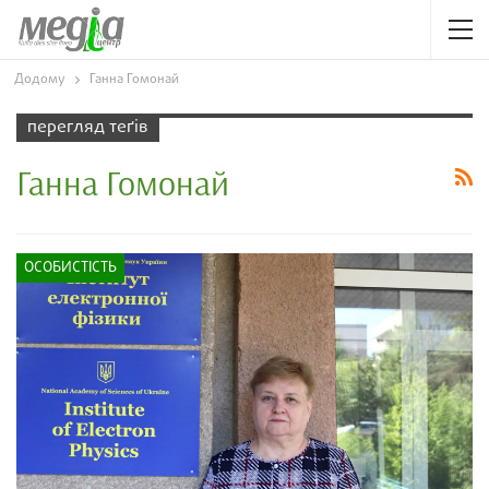
Додому
Ганна Гомонай
перегляд теґів
Ганна Гомонай
ОСОБИСТІСТЬ