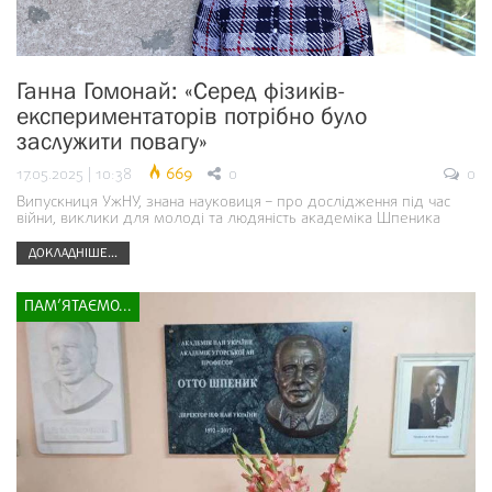
Ганна Гомонай: «Серед фізиків-
експериментаторів потрібно було
заслужити повагу»
17.05.2025 | 10:38
669
0
0
Випускниця УжНУ, знана науковиця – про дослідження під час
війни, виклики для молоді та людяність академіка Шпеника
ДОКЛАДНІШЕ...
ПАМ’ЯТАЄМО...