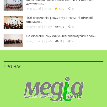
документи…
21.07.2026 | 21:01
409
0
106 бакалаврів факультету іноземної філології
отримали…
21.07.2026 | 20:07
147
0
На філологічному факультеті дипломували своїх…
21.07.2026 | 14:06
124
0
ПРО НАС