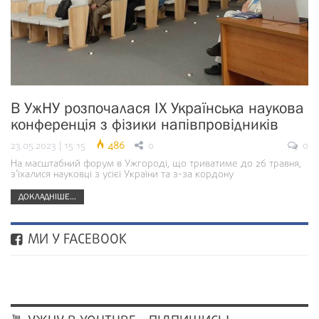
В УжНУ розпочалася ІХ Українська наукова
конференція з фізики напівпровідників
23.05.2023 | 15:15
486
0
0
На масштабний форум в Ужгороді, що триватиме до 26 травня,
з’їхалися науковці з усієї України та з-за кордону
ДОКЛАДНІШЕ...
МИ У FACEBOOK