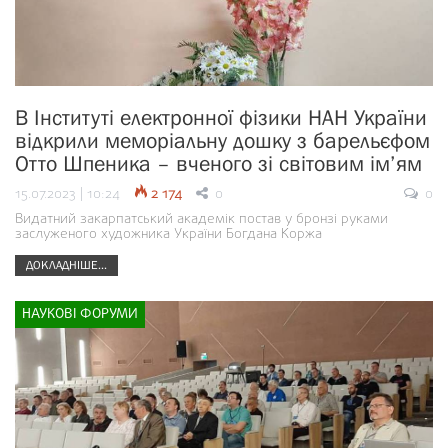
В Інституті електронної фізики НАН України
відкрили меморіальну дошку з барельєфом
Отто Шпеника – вченого зі світовим ім’ям
15.07.2023 | 10:24
2 174
0
0
Видатний закарпатський академік постав у бронзі руками
заслуженого художника України Богдана Коржа
ДОКЛАДНІШЕ...
НАУКОВІ ФОРУМИ