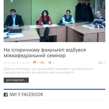
На історичному факультеті відбувся
міжкафедральний семінар
29.12.2016 | 12:40
1 180
0
0
Дійшли висновку, що традиційна знаннєво-просвітницька
парадигма освіти вичерпала свої можливості
ДОКЛАДНІШЕ...
МИ У FACEBOOK