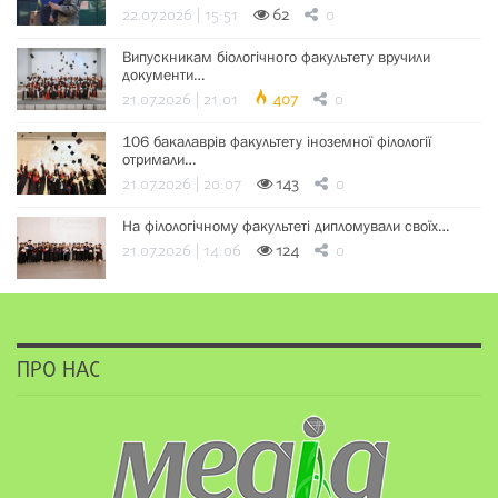
22.07.2026 | 15:51
62
0
Випускникам біологічного факультету вручили
документи…
21.07.2026 | 21:01
407
0
106 бакалаврів факультету іноземної філології
отримали…
21.07.2026 | 20:07
143
0
На філологічному факультеті дипломували своїх…
21.07.2026 | 14:06
124
0
ПРО НАС