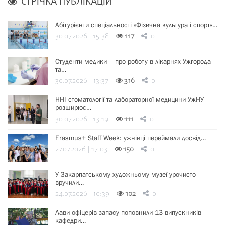
СТРІЧКА ПУБЛІКАЦІЙ
Абітурієнти спеціальності «Фізична культура і спорт»…
30.07.2026 | 15:38
117
0
Студенти-медики – про роботу в лікарнях Ужгорода
та…
30.07.2026 | 13:37
316
0
ННІ стоматології та лабораторної медицини УжНУ
розширює…
30.07.2026 | 13:19
111
0
Erasmus+ Staff Week: ужнівці переймали досвід…
27.07.2026 | 17:03
150
0
У Закарпатському художньому музеї урочисто
вручили…
24.07.2026 | 10:39
102
0
Лави офіцерів запасу поповнили 13 випускників
кафедри…