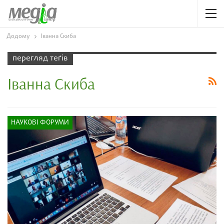
Додому
Іванна Скиба
перегляд теґів
Іванна Скиба
НАУКОВІ ФОРУМИ