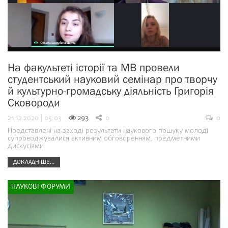
На факультеті історії та МВ провели
студентський науковий семінар про творчу
й культурно-громадську діяльність Григорія
Сковороди
21.12.2020 | 05:03
293
0
0
Представлені на заході результати наукового пошуку молоді
супроводжувалися активним обговоренням, предметними
дискусіями
ДОКЛАДНІШЕ...
НАУКОВІ ФОРУМИ