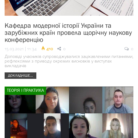
Кафедра модерної історії України та
зарубіжних країн провела щорічну наукову
конференцію
15.03.2021 | 11:34
410
0
0
Доповіді учасників супроводжувалися зацікавленими питаннями,
рефлексіями з приводу окремих висновків у виступах
викладачів
ДОКЛАДНІШЕ...
ТЕОРІЯ І ПРАКТИКА