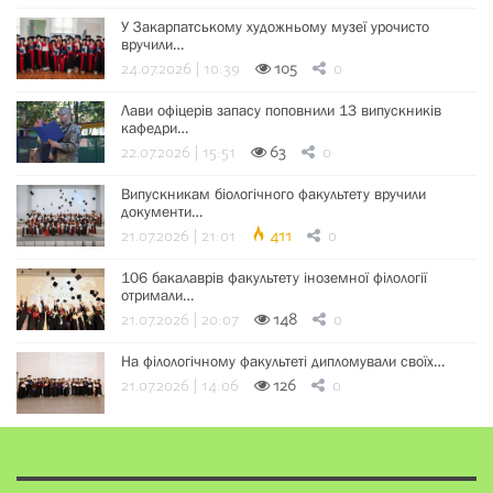
У Закарпатському художньому музеї урочисто
вручили…
24.07.2026 | 10:39
105
0
Лави офіцерів запасу поповнили 13 випускників
кафедри…
22.07.2026 | 15:51
63
0
Випускникам біологічного факультету вручили
документи…
21.07.2026 | 21:01
411
0
106 бакалаврів факультету іноземної філології
отримали…
21.07.2026 | 20:07
148
0
На філологічному факультеті дипломували своїх…
21.07.2026 | 14:06
126
0