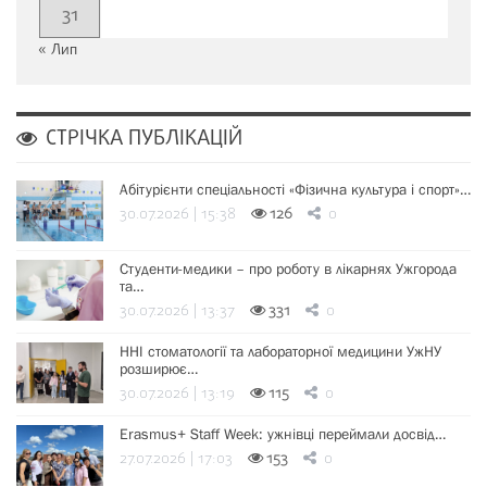
31
« Лип
СТРІЧКА ПУБЛІКАЦІЙ
Абітурієнти спеціальності «Фізична культура і спорт»…
30.07.2026 | 15:38
126
0
Студенти-медики – про роботу в лікарнях Ужгорода
та…
30.07.2026 | 13:37
331
0
ННІ стоматології та лабораторної медицини УжНУ
розширює…
30.07.2026 | 13:19
115
0
Erasmus+ Staff Week: ужнівці переймали досвід…
27.07.2026 | 17:03
153
0