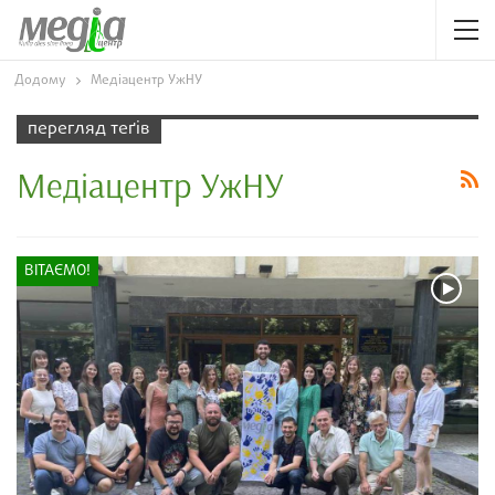
Додому
Медіацентр УжНУ
перегляд теґів
Медіацентр УжНУ
ВІТАЄМО!