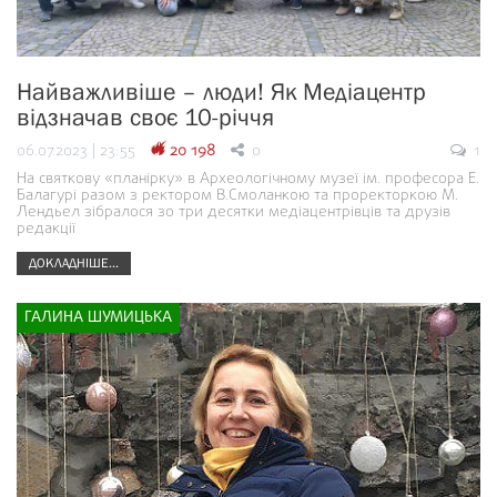
Найважливіше – люди! Як Медіацентр
відзначав своє 10-річчя
06.07.2023 | 23:55
20 198
0
1
На святкову «планірку» в Археологічному музеї ім. професора Е.
Балагурі разом з ректором В.Смоланкою та проректоркою М.
Лендьел зібралося зо три десятки медіацентрівців та друзів
редакції
ДОКЛАДНІШЕ...
ГАЛИНА ШУМИЦЬКА