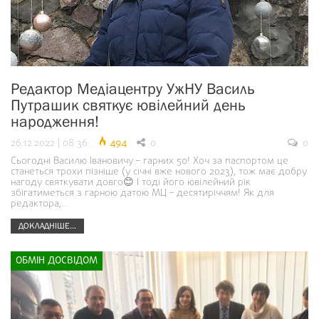
Редактор Медіацентру УжНУ Василь
Путрашик святкує ювілейний день
народження!
26.12.2022 | 08:36
494
0
0
Сьогодні Василю Івановичу – гарних 50! Хоч за паспортом це
станеться трохи пізніше (у січні вже нового 2023), тож має добру
нагоду святкувати довго😊 І тоді його ювілейний рік
збігатиметься з гарною датою МЦ – десятиріччям! Як для
редактора,…
ДОКЛАДНІШЕ...
ОБМІН ДОСВІДОМ