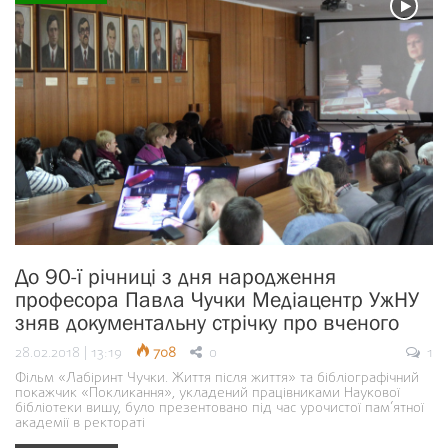
До 90-ї річниці з дня народження
професора Павла Чучки Медіацентр УжНУ
зняв документальну стрічку про вченого
28.02.2018 | 13:19
708
0
1
Фільм «Лабіринт Чучки. Життя після життя» та бібліографічний
покажчик «Покликання», укладений працівниками Наукової
бібліотеки вишу, було презентовано під час урочистої пам’ятної
академії в ректораті