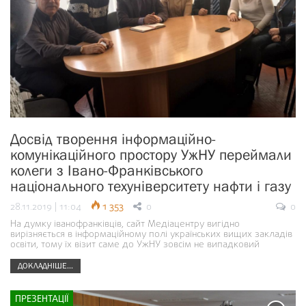
Досвід творення інформаційно-
комунікаційного простору УжНУ переймали
колеги з Івано-Франківського
національного техуніверситету нафти і газу
28.11.2019 | 11:04
1 353
0
0
На думку іванофранківців, сайт Медіацентру вигідно
вирізняється в інформаційному полі українських вищих закладів
освіти, тому їх візит саме до УжНУ зовсім не випадковий
ДОКЛАДНІШЕ...
ПРЕЗЕНТАЦІЇ