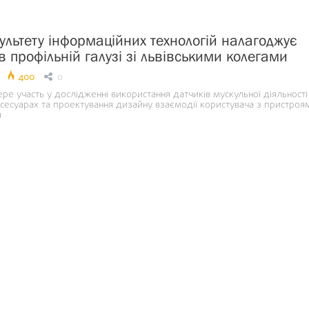
ультету інформаційних технологій налагоджує
 профільній галузі зі львівськими колегами
400
0
е участь у дослідженні використання датчиків мускульної діяльності
ксесуарах та проектування дизайну взаємодії користувача з пристроя
я