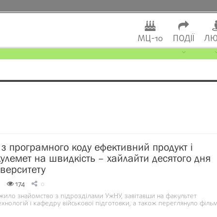
МЦ-10
ПОДІЇ
ЛЮ
 з програмного коду ефективний продукт і
кулемет на швидкість – хайлайти десятого дня
іверситету
174
0
ило знайомство з підрозділами УжНУ, завітавши на факультет
хнологій і кафедру військової підготовки, а також переглянуло філь