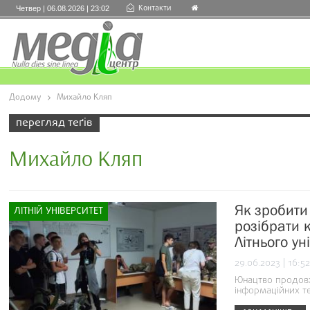
Контакти
Четвер | 06.08.2026 | 23:02
Додому
Михайло Кляп
перегляд теґів
Михайло Кляп
Як зробити
ЛІТНІЙ УНІВЕРСИТЕТ
розібрати 
Літнього ун
29.06.2023 | 16:52
Юнацтво продовж
інформаційних те