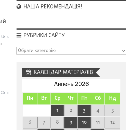
НАША РЕКОМЕНДАЦІЯ!
лий
РУБРИКИ САЙТУ
0
о
Рубрики
сайту
КАЛЕНДАР МАТЕРІАЛІВ
Липень 2026
0
Пн
Вт
Ср
Чт
Пт
Сб
Нд
1
2
3
4
5
6
7
8
9
10
11
12