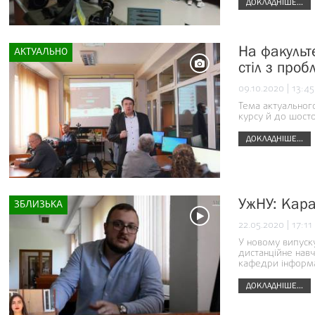
ДОКЛАДНІШЕ...
На факульт
АКТУАЛЬНО
стіл з про
09.10.2020 | 13:45
Тема актуального
курсу й до шост
ДОКЛАДНІШЕ...
УжНУ: Кара
ЗБЛИЗЬКА
22.05.2020 | 17:11
У новому випуску
дистанційне навч
кафедри інформа
ДОКЛАДНІШЕ...