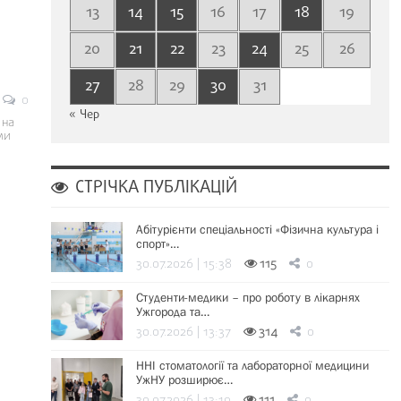
13
14
15
16
17
18
19
20
21
22
23
24
25
26
27
28
29
30
31
0
« Чер
 на
ми
СТРІЧКА ПУБЛІКАЦІЙ
Абітурієнти спеціальності «Фізична культура і
спорт»…
30.07.2026 | 15:38
115
0
Студенти-медики – про роботу в лікарнях
Ужгорода та…
30.07.2026 | 13:37
314
0
ННІ стоматології та лабораторної медицини
УжНУ розширює…
30.07.2026 | 13:19
111
0