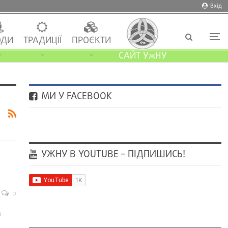
Вхід
ДИ
ТРАДИЦІЇ
ПРОЄКТИ
САЙТ УжНУ
МИ У FACEBOOK
УЖНУ В YOUTUBE – ПІДПИШИСЬ!
0
м