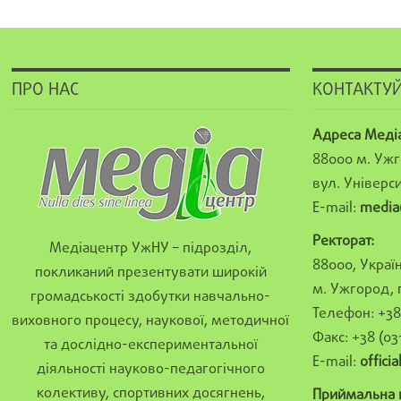
ПРО НАС
КОНТАКТУЙ
Адреса Меді
88000 м. Ужг
вул. Універси
E-mail:
media
Ректорат:
Медіацентр УжНУ – підрозділ,
88000, Україн
покликаний презентувати широкій
м. Ужгород, 
громадськості здобутки навчально-
Телефон: +38 
виховного процесу, наукової, методичної
Факс: +38 (03
та дослідно-експериментальної
E-mail:
offici
діяльності науково-педагогічного
колективу, спортивних досягнень,
Приймальна к