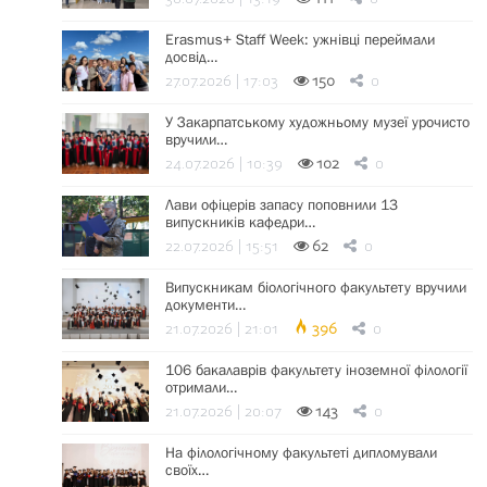
Erasmus+ Staff Week: ужнівці переймали
досвід…
27.07.2026 | 17:03
150
0
У Закарпатському художньому музеї урочисто
вручили…
24.07.2026 | 10:39
102
0
Лави офіцерів запасу поповнили 13
випускників кафедри…
22.07.2026 | 15:51
62
0
Випускникам біологічного факультету вручили
документи…
21.07.2026 | 21:01
396
0
106 бакалаврів факультету іноземної філології
отримали…
21.07.2026 | 20:07
143
0
На філологічному факультеті дипломували
своїх…