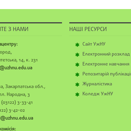
ТЕ З НАМИ
НАШІ РЕСУРСИ
ацентру:
Сайт УжНУ
ород,
Електронний розклад
тетська, 14, к. 231
Електронне навчання
@uzhnu.edu.ua
Репозитарій публікаці
Журналістика
а, Закарпатська обл.,
Коледж УжНУ
пл. Народна, 3
(03122) 3-33-41
122) 3-42-02
al@uzhnu.edu.ua
омісія: