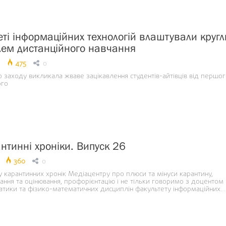
еті інформаційних технологій влаштували круг
блем дистанційного навчання
475
0
 заходу викликала жваве зацікавлення студентів-айтівців від першог
ого
нтинні хроніки. Випуск 26
360
0
 карантинних хронік Медіацентру про плюси та мінуси карантину,
ання та оцінювання, профорієнтацію і не тільки говоримо з доцентом
тики та фізико-математичних дисциплін факультету інформаційних…