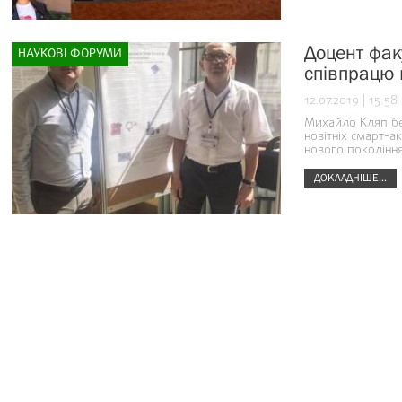
Доцент фак
НАУКОВІ ФОРУМИ
співпрацю в
12.07.2019 | 15:58
Михайло Кляп бер
новітніх смарт-а
нового поколінн
ДОКЛАДНІШЕ...