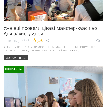
Ужнівці провели цікаві майстер-класи до
Дня захисту дітей
02.06.2023 | 16:18
398
0
0
Університетські хіміки демонстрували всілякі експерименти,
біологи – будову клітин, а айтівці – робототехніку
ДОКЛАДНІШЕ...
ІНІЦІАТИВА