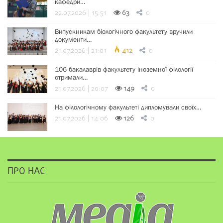
кафедри…
22.07.2026 | 15:51
63
0
Випускникам біологічного факультету вручили
документи…
21.07.2026 | 21:01
412
0
106 бакалаврів факультету іноземної філології
отримали…
21.07.2026 | 20:07
149
0
На філологічному факультеті дипломували своїх…
21.07.2026 | 14:06
126
0
ПРО НАС