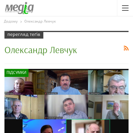
Додому
Олександр Левчук
перегляд теґів
Олександр Левчук
ПІДСУМКИ