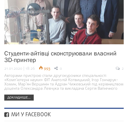
Студенти-айтівці сконструювали власний
3D-принтер
21.01.2020 | 18:26
993
0
2
Авторами пристрою стали другокурсники спеціальності
«Комп’ютерні науки» ФІТ Анатолій Котвицький, Ігор Гончарук-
Хомин, Мар’ян Вершинін та Адріан Чижевський під керівництвом
доцента Олександра Левчука та викладача Сергія Вапнічного
ДОКЛАДНІШЕ...
МИ У FACEBOOK