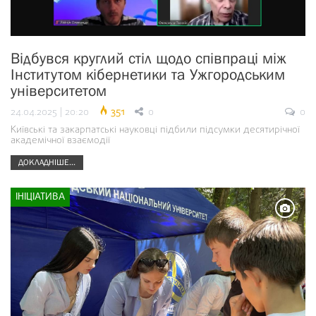
Відбувся круглий стіл щодо співпраці між
Інститутом кібернетики та Ужгородським
університетом
24.04.2025 | 20:20
351
0
0
Київські та закарпатські науковці підбили підсумки десятирічної
академічної взаємодії
ДОКЛАДНІШЕ...
ІНІЦІАТИВА