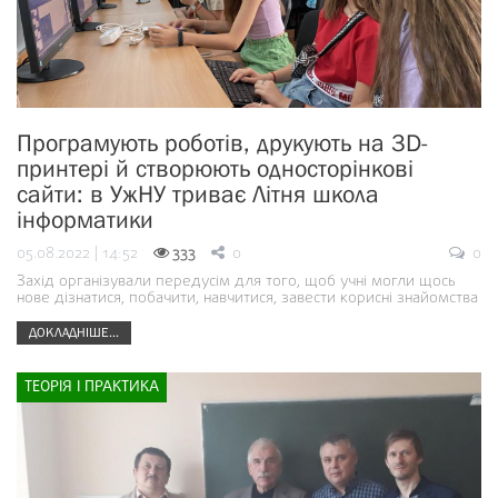
Програмують роботів, друкують на 3D-
принтері й створюють односторінкові
сайти: в УжНУ триває Літня школа
інформатики
05.08.2022 | 14:52
333
0
0
Захід організували передусім для того, щоб учні могли щось
нове дізнатися, побачити, навчитися, завести корисні знайомства
ДОКЛАДНІШЕ...
ТЕОРІЯ І ПРАКТИКА