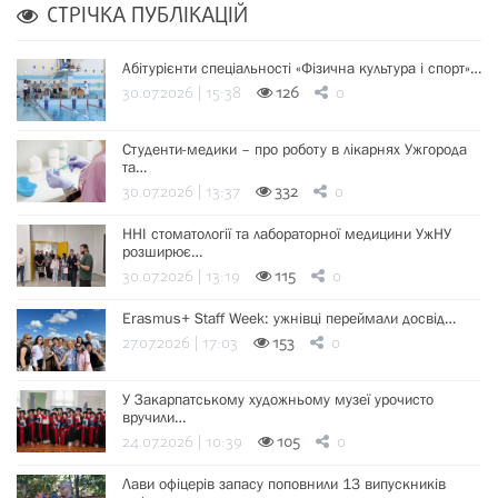
СТРІЧКА ПУБЛІКАЦІЙ
Абітурієнти спеціальності «Фізична культура і спорт»…
30.07.2026 | 15:38
126
0
Студенти-медики – про роботу в лікарнях Ужгорода
та…
30.07.2026 | 13:37
332
0
ННІ стоматології та лабораторної медицини УжНУ
розширює…
30.07.2026 | 13:19
115
0
Erasmus+ Staff Week: ужнівці переймали досвід…
27.07.2026 | 17:03
153
0
У Закарпатському художньому музеї урочисто
вручили…
24.07.2026 | 10:39
105
0
Лави офіцерів запасу поповнили 13 випускників