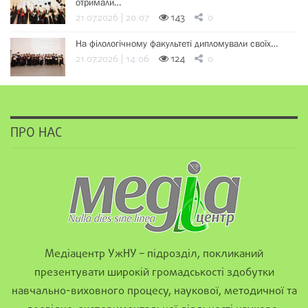
отримали…
21.07.2026 | 20:07
143
0
На філологічному факультеті дипломували своїх…
21.07.2026 | 14:06
124
0
ПРО НАС
Медіацентр УжНУ – підрозділ, покликаний
презентувати широкій громадськості здобутки
навчально-виховного процесу, наукової, методичної та