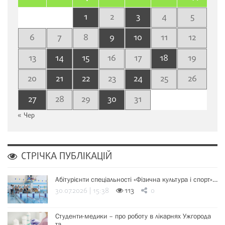
1
2
3
4
5
6
7
8
9
10
11
12
13
14
15
16
17
18
19
20
21
22
23
24
25
26
27
28
29
30
31
« Чер
СТРІЧКА ПУБЛІКАЦІЙ
Абітурієнти спеціальності «Фізична культура і спорт»…
30.07.2026 | 15:38
113
0
Студенти-медики – про роботу в лікарнях Ужгорода
та…