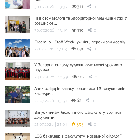
30.07.2026 | 13:37
311
0
ННІ стоматології та лабораторної медицини УжНУ
розширює…
30.07.2026 | 13:19
110
0
Erasmus+ Staff Week: ужнівці переймали досвід…
27.07.2026 | 17:03
150
0
У Закарпатському художньому музеї урочисто
вручили…
24.07.2026 | 10:39
102
0
Лави офіцерів запасу поповнили 13 випускників
кафедри…
22.07.2026 | 15:51
62
0
Випускникам біологічного факультету вручили
документи…
21.07.2026 | 21:01
395
0
106 бакалаврів факультету іноземної філології