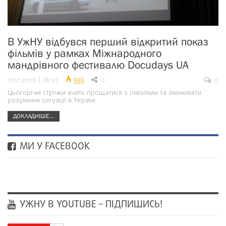
В УжНУ відбувся перший відкритий показ
фільмів у рамках Міжнародного
мандрівного фестивалю Docudays UA
17.11.2016 | 18:01
555
0
0
Цьогорічні стрічки вчать прощатися з ілюзіями та змінювати
розуміння ситуації в Україні
ДОКЛАДНІШЕ...
МИ У FACEBOOK
УЖНУ В YOUTUBE – ПІДПИШИСЬ!