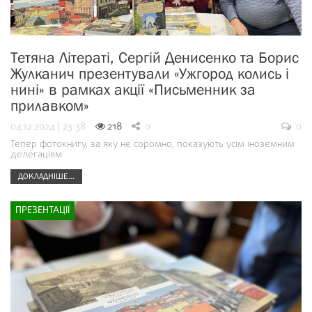
Тетяна Літераті, Сергій Денисенко та Борис
Жулканич презентували «Ужгород колись і
нині» в рамках акції «Письменник за
прилавком»
04.12.2024 | 23:38
218
0
0
Тепер фотокнигу, за яку не соромно, показують усім іноземним
делегаціям
ДОКЛАДНІШЕ...
ПРЕЗЕНТАЦІЇ