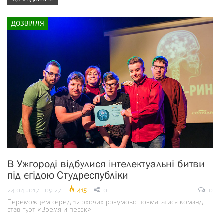
ДОЗВІЛЛЯ
В Ужгороді відбулися інтелектуальні битви
під егідою Студреспубліки
24.04.2017 | 09:27
415
0
0
Переможцем серед 12 охочих розумово позмагатися команд
став гурт «Время и песок»