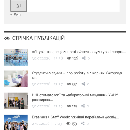
31
« Лип
СТРІЧКА ПУБЛІКАЦІЙ
Абітурієнти спеціальності «Фізична культура і спорт»…
30.07.2026 | 15:38
126
0
Студенти-медики – про роботу в лікарнях Ужгорода
та…
30.07.2026 | 13:37
331
0
ННІ стоматології та лабораторної медицини УжНУ
розширює…
30.07.2026 | 13:19
115
0
Erasmus+ Staff Week: ужнівці переймали досвід…
27.07.2026 | 17:03
153
0