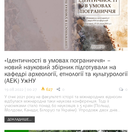
«Ідентичності в умовах пограниччя» –
новий науковий збірник підготували на
кафедрі археології, етнології та культурології
(АЕК) УжНУ
19.08.2022 | 00:27
627
0
0
У січні 2021 року на факультеті історії та міжнародних відносин
відбулася міжнародна таки наукова конференція. Тоді її
учасниками стало понад 60 науковців з 5 країн (Польщі,
Молдови, Канади, Білорусі та України). Упродовж двох днів…
ДОКЛАДНІШЕ...