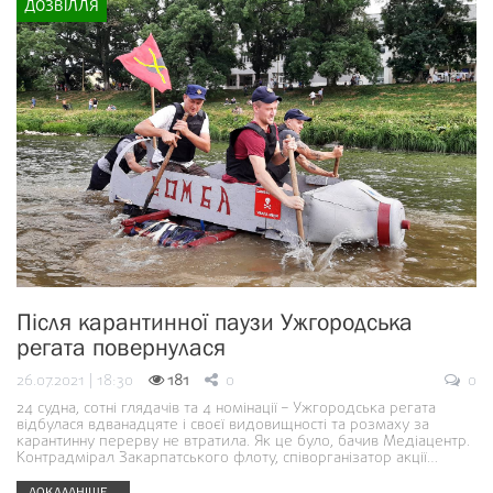
ДОЗВІЛЛЯ
Після карантинної паузи Ужгородська
регата повернулася
26.07.2021 | 18:30
181
0
0
24 судна, сотні глядачів та 4 номінації – Ужгородська регата
відбулася вдванадцяте і своєї видовищності та розмаху за
карантинну перерву не втратила. Як це було, бачив Медіацентр.
Контрадмірал Закарпатського флоту, співорганізатор акції…
ДОКЛАДНІШЕ...