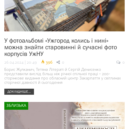
У фотоальбомі «Ужгород колись і нині»
можна знайти старовинні й сучасні фото
корпусів УжНУ
26.04.2024 | 20:49
396
0
0
Борис Жулканич, Тетяна Літераті й Сергій Денисенко
представили вислід більш ніж річної спільної праці – 200-
сторінкове видання про обласний центр Закарпаття у світлинах
сторічної давності й сьогодення
ДОКЛАДНІШЕ...
ЗБЛИЗЬКА