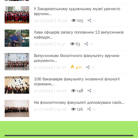
У Закарпатському художньому музеї урочисто
вручили…
24.07.2026 | 10:39
105
0
Лави офіцерів запасу поповнили 13 випускників
кафедри…
22.07.2026 | 15:51
63
0
Випускникам біологічного факультету вручили
документи…
21.07.2026 | 21:01
411
0
106 бакалаврів факультету іноземної філології
отримали…
21.07.2026 | 20:07
148
0
На філологічному факультеті дипломували своїх…
21.07.2026 | 14:06
126
0