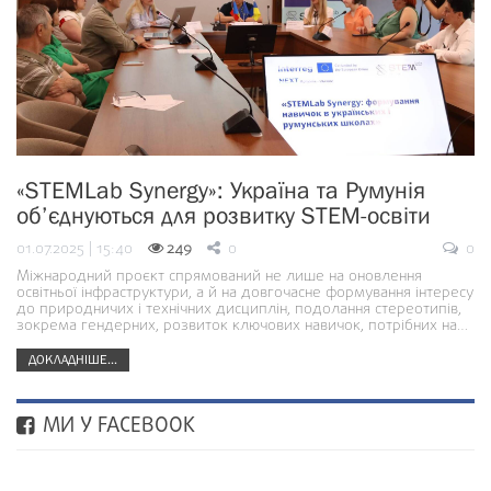
«STEMLab Synergy»: Україна та Румунія
об’єднуються для розвитку STEM-освіти
01.07.2025 | 15:40
249
0
0
Міжнародний проєкт спрямований не лише на оновлення
освітньої інфраструктури, а й на довгочасне формування інтересу
до природничих і технічних дисциплін, подолання стереотипів,
зокрема гендерних, розвиток ключових навичок, потрібних на…
ДОКЛАДНІШЕ...
МИ У FACEBOOK