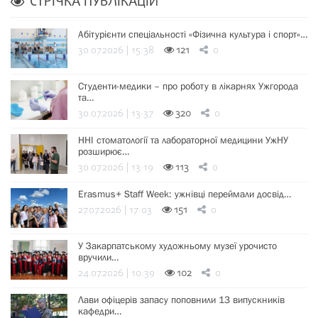
СТРІЧКА ПУБЛІКАЦІЙ
Абітурієнти спеціальності «Фізична культура і спорт»…
30.07.2026 | 15:38
121
0
Студенти-медики – про роботу в лікарнях Ужгорода
та…
30.07.2026 | 13:37
320
0
ННІ стоматології та лабораторної медицини УжНУ
розширює…
30.07.2026 | 13:19
113
0
Erasmus+ Staff Week: ужнівці переймали досвід…
27.07.2026 | 17:03
151
0
У Закарпатському художньому музеї урочисто
вручили…
24.07.2026 | 10:39
102
0
Лави офіцерів запасу поповнили 13 випускників
кафедри…