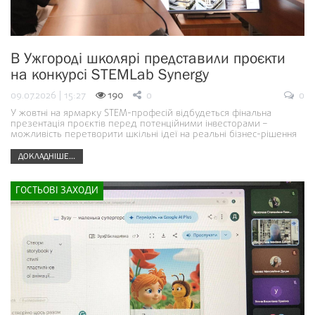
В Ужгороді школярі представили проєкти
на конкурсі STEMLab Synergy
09.07.2026 | 15:27
190
0
0
У жовтні на ярмарку STEM-професій відбудеться фінальна
презентація проєктів перед потенційними інвесторами –
можливість перетворити шкільні ідеї на реальні бізнес-рішення
ДОКЛАДНІШЕ...
ГОСТЬОВІ ЗАХОДИ