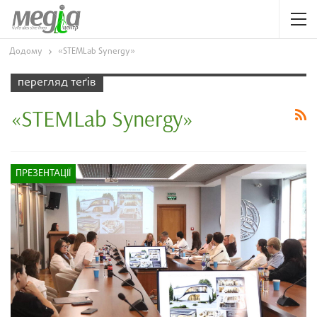
Додому
«STEMLab Synergy»
перегляд теґів
«STEMLab Synergy»
ПРЕЗЕНТАЦІЇ