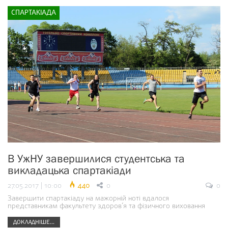
СПАРТАКІАДА
В УжНУ завершилися студентська та
викладацька спартакіади
27.05.2017 | 10:00
440
0
0
Завершити спартакіаду на мажорній ноті вдалося
представникам факультету здоров’я та фізичного виховання
ДОКЛАДНІШЕ...