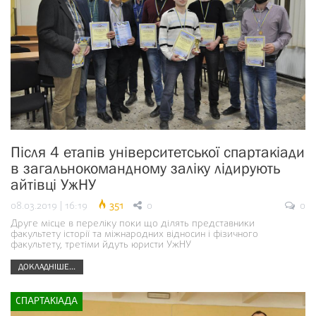
Після 4 етапів університетської спартакіади
в загальнокомандному заліку лідирують
айтівці УжНУ
08.03.2019 | 16:19
351
0
0
Друге місце в переліку поки що ділять представники
факультету історії та міжнародних відносин і фізичного
факультету, третіми йдуть юристи УжНУ
ДОКЛАДНІШЕ...
СПАРТАКІАДА