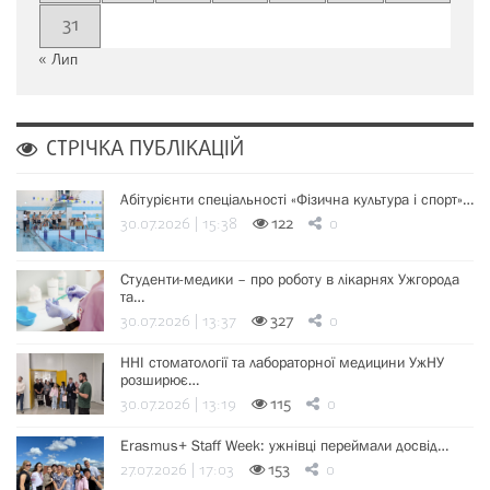
31
« Лип
СТРІЧКА ПУБЛІКАЦІЙ
Абітурієнти спеціальності «Фізична культура і спорт»…
30.07.2026 | 15:38
122
0
Студенти-медики – про роботу в лікарнях Ужгорода
та…
30.07.2026 | 13:37
327
0
ННІ стоматології та лабораторної медицини УжНУ
розширює…
30.07.2026 | 13:19
115
0
Erasmus+ Staff Week: ужнівці переймали досвід…
27.07.2026 | 17:03
153
0