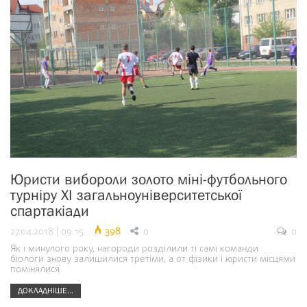
Юристи вибороли золото міні-футбольного
турніру ХІ загальноуніверситетської
спартакіади
27.04.2018 | 09:15
398
0
0
Як і минулого року, нагороди розділили ті самі команди:
біологи знову залишилися третіми, а от фізики і юристи місцями
помінялися
ДОКЛАДНІШЕ...