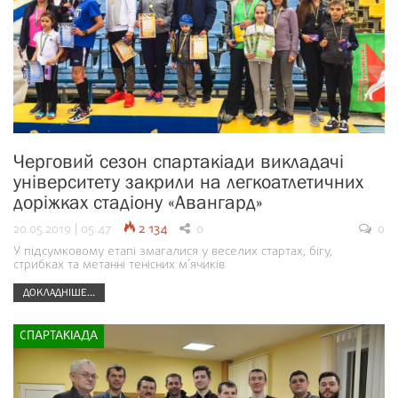
Черговий сезон спартакіади викладачі
університету закрили на легкоатлетичних
доріжках стадіону «Авангард»
20.05.2019 | 05:47
2 134
0
0
У підсумковому етапі змагалися у веселих стартах, бігу,
стрибках та метанні тенісних м’ячиків
ДОКЛАДНІШЕ...
СПАРТАКІАДА