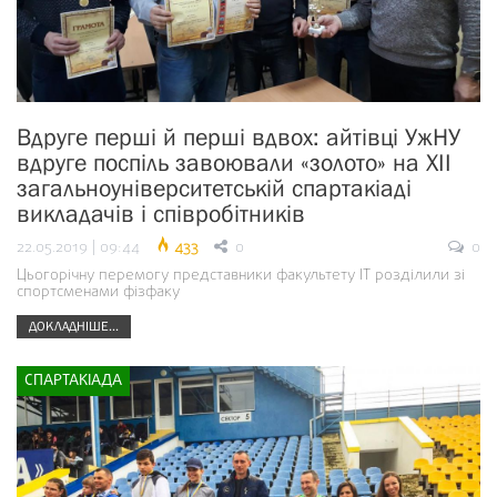
Вдруге перші й перші вдвох: айтівці УжНУ
вдруге поспіль завоювали «золото» на ХІІ
загальноуніверситетській спартакіаді
викладачів і співробітників
22.05.2019 | 09:44
433
0
0
Цьогорічну перемогу представники факультету ІТ розділили зі
спортсменами фізфаку
ДОКЛАДНІШЕ...
СПАРТАКІАДА