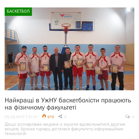
БАСКЕТБОЛ
Найкращі в УжНУ баскетболісти працюють
на фізичному факультеті
05.03.2017 | 21:01
919
0
0
Дещо розчаровані медики-2 мусили вдовольнитися другим
місцем, бронза турніру дісталася факультету інформаційних
технологій