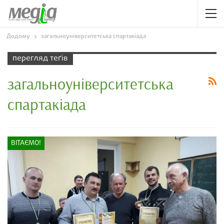
Додому
загальноуніверситетська спартакіада
перегляд теґів
загальноуніверситетська
спартакіада
ВІТАЄМО!