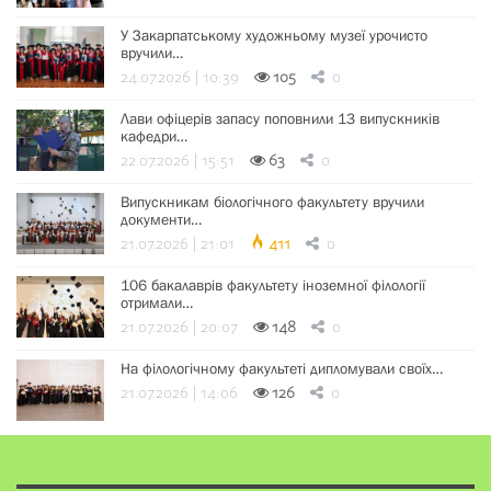
У Закарпатському художньому музеї урочисто
вручили…
24.07.2026 | 10:39
105
0
Лави офіцерів запасу поповнили 13 випускників
кафедри…
22.07.2026 | 15:51
63
0
Випускникам біологічного факультету вручили
документи…
21.07.2026 | 21:01
411
0
106 бакалаврів факультету іноземної філології
отримали…
21.07.2026 | 20:07
148
0
На філологічному факультеті дипломували своїх…
21.07.2026 | 14:06
126
0