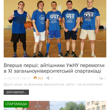
Вперше перші: айтішники УжНУ перемогли
в XI загальноуніверситетській спартакіаді
31.05.2018 | 09:21
707
0
0
Друге місце за фізичним факультетом, третє – за економічним
ДОКЛАДНІШЕ...
СПАРТАКІАДА