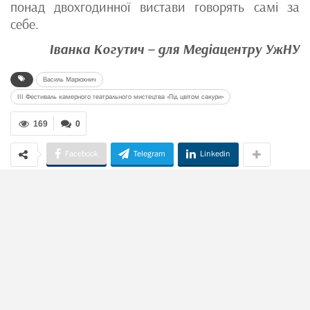
понад двохгодинної вистави говорять самі за
себе.
Іванка Когутич – для Медіацентру УжНУ
Василь Марюхнич
ІІІ Фестиваль камерного театрального мистецтва «Під цвітом сакури»
169
0
Facebook
Telegram
Linkedin