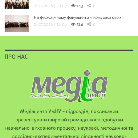
21.07.2026 | 20:07
143
0
На філологічному факультеті дипломували своїх…
21.07.2026 | 14:06
124
0
ПРО НАС
Медіацентр УжНУ – підрозділ, покликаний
презентувати широкій громадськості здобутки
навчально-виховного процесу, наукової, методичної та
дослідно-експериментальної діяльності науково-