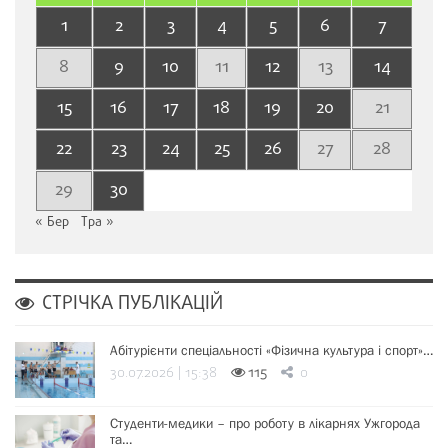
1
2
3
4
5
6
7
8
9
10
11
12
13
14
15
16
17
18
19
20
21
22
23
24
25
26
27
28
29
30
« Бер
Тра »
СТРІЧКА ПУБЛІКАЦІЙ
Абітурієнти спеціальності «Фізична культура і спорт»…
30.07.2026 | 15:38
115
0
Студенти-медики – про роботу в лікарнях Ужгорода
та…