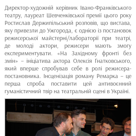
Директор-художній керівник Івано-Франківського
театру, лауреат Шевченківської премії цього року
Ростислав Держипільський розповів, що вистава,
яку привезли до Ужгорода, є однією із постановок
режисерської майстерні/лабораторії при театрі,
де молоді актори, режисери мають змогу
експериментувати. «На Західному фронті без
змін» – ініціатива актора Олексія Гнатковського,
який вперше спробував себе в ролі режисера-
постановника. Інсценізація роману Ремарка – це
перша спроба поставити цей антивоєнний
гуманістичний твір на театральній сцені в Україні.