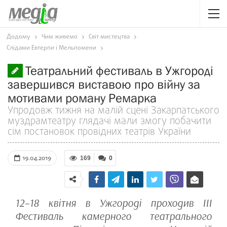
Додому
Чим живемо
Світ мистецтва
Слідами Евтерпи і Мельпомени
Театральний фестиваль в Ужгороді
завершився виставою про війну за
мотивами роману Ремарка
Упродовж тижня на малій сцені Закарпатського
муздрамтеатру глядачі мали змогу побачити
сім постановок провідних театрів України
19.04.2019
169
0
12–18 квітня в Ужгороді проходив ІІІ
Фестиваль камерного театрального