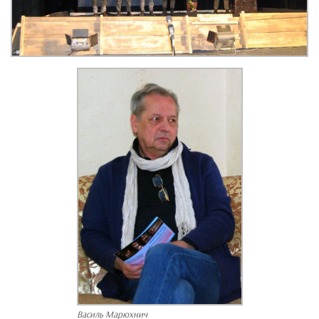
Василь Марюхнич