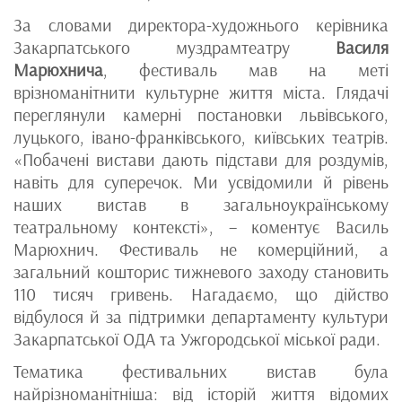
За словами директора-художнього керівника
Закарпатського муздрамтеатру
Василя
Марюхнича
, фестиваль мав на меті
врізноманітнити культурне життя міста. Глядачі
переглянули камерні постановки львівського,
луцького, івано-франківського, київських театрів.
«Побачені вистави дають підстави для роздумів,
навіть для суперечок. Ми усвідомили й рівень
наших вистав в загальноукраїнському
театральному контексті», – коментує Василь
Марюхнич. Фестиваль не комерційний, а
загальний кошторис тижневого заходу становить
110 тисяч гривень. Нагадаємо, що дійство
відбулося й за підтримки департаменту культури
Закарпатської ОДА та Ужгородської міської ради.
Тематика фестивальних вистав була
найрізноманітніша: від історій життя відомих