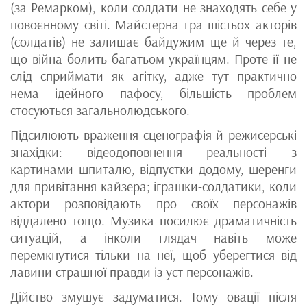
(за Ремарком), коли солдати не знаходять себе у
повоєнному світі. Майстерна гра шістьох акторів
(солдатів) не залишає байдужим ще й через те,
що війна болить багатьом українцям. Проте її не
слід сприймати як агітку, адже тут практично
нема ідейного пафосу, більшість проблем
стосуються загальнолюдського.
Підсилюють враження сценографія й режисерські
знахідки: відеодоповнення реальності з
картинами шпиталю, відпустки додому, шеренги
для привітання кайзера; іграшки-солдатики, коли
актори розповідають про своїх персонажів
віддалено тощо. Музика посилює драматичність
ситуацій, а інколи глядач навіть може
перемкнутися тільки на неї, щоб уберегтися від
лавини страшної правди із уст персонажів.
Дійство змушує задуматися. Тому овації після