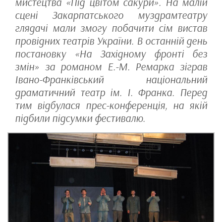
мистецтва «Під цвітом сакури». На малій
сцені Закарпатського муздрамтеатру
глядачі мали змогу побачити сім вистав
провідних театрів України. В останній день
постановку «На Західному фронті без
змін» за романом Е.-М. Ремарка зіграв
Івано-Франківський національний
драматичний театр ім. І. Франка. Перед
тим відбулася прес-конференція, на якій
підбили підсумки фестивалю.