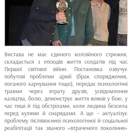
Вистава не має єдиного колізійного стрижня,
складається з епізодів життя солдатів під час
Першої світової війни. Постановка озвучує
побутові проблеми армії (брак спорядження,
поганого харчування тощо), передає психологічні
травми через втрату друзів, усвідомлення
каліцтва, болю, демонструє життя вояків у бою, у
час тиші й під обстрілами, коли людина безсила
перед кулями й снарядами. А ще – актуалізує
проблему післявоєнної психологічної й соціальної
реабілітації так званого «втраченого покоління»