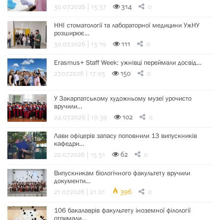
30.07.2026 | 13:37
314
0
ННІ стоматології та лабораторної медицини УжНУ
розширює…
30.07.2026 | 13:19
111
0
Erasmus+ Staff Week: ужнівці переймали досвід…
27.07.2026 | 17:03
150
0
У Закарпатському художньому музеї урочисто
вручили…
24.07.2026 | 10:39
102
0
Лави офіцерів запасу поповнили 13 випускників
кафедри…
22.07.2026 | 15:51
62
0
Випускникам біологічного факультету вручили
документи…
21.07.2026 | 21:01
396
0
106 бакалаврів факультету іноземної філології
отримали…