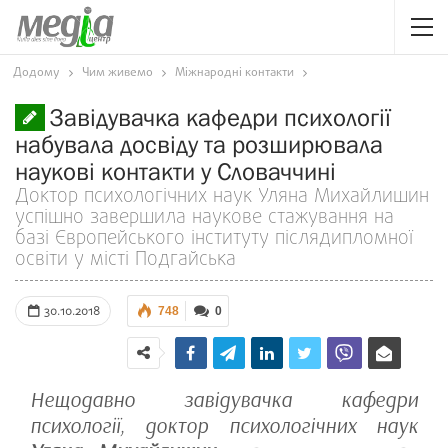
Додому
Чим живемо
Міжнародні контакти
Завідувачка кафедри психології
набувала досвіду та розширювала
наукові контакти у Словаччині
Доктор психологічних наук Уляна Михайлишин
успішно завершила наукове стажування на
базі Європейського інституту післядипломної
освіти у місті Подгайська
30.10.2018
748
0
Нещодавно завідувачка кафедри
психології, доктор психологічних наук