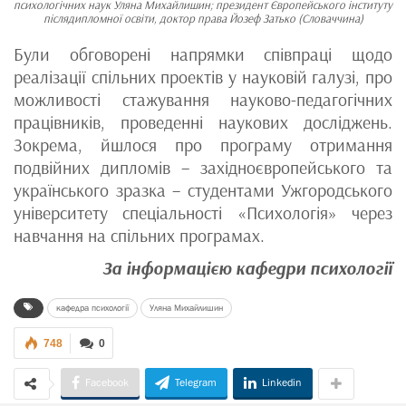
психологічних наук Уляна Михайлишин; президент Європейського інституту
післядипломної освіти, доктор права Йозеф Затько (Словаччина)
Були обговорені напрямки співпраці щодо
реалізації спільних проектів у науковій галузі, про
можливості стажування науково-педагогічних
працівників, проведенні наукових досліджень.
Зокрема, йшлося про програму отримання
подвійних дипломів – західноєвропейського та
українського зразка – студентами Ужгородського
університету спеціальності «Психологія» через
навчання на спільних програмах.
За інформацією кафедри психології
кафедра психології
Уляна Михайлишин
748
0
Facebook
Telegram
Linkedin