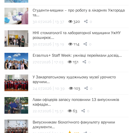
Студенти-медики – про роботу в лікарнях Ужгорода
та…
30.07.2026 | 13:37
320
0
ННІ стоматології та лабораторної медицини УжНУ
розширює…
30.07.2026 | 13:19
114
0
Erasmus+ Staff Week: ужнівці переймали досвід…
27.07.2026 | 17:03
151
0
У Закарпатському художньому музеї урочисто
вручили…
24.07.2026 | 10:39
103
0
Лави офіцерів запасу поповнили 13 випускників
кафедри…
22.07.2026 | 15:51
63
0
Випускникам біологічного факультету вручили
документи…