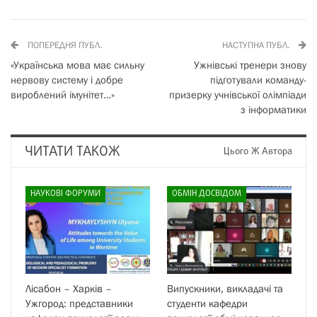
ПОПЕРЕДНЯ ПУБЛ.
НАСТУПНА ПУБЛ.
«Українська мова має сильну
Ужнівські тренери знову
нервову систему і добре
підготували команду-
вироблений імунітет…»
призерку учнівської олімпіади
з інформатики
ЧИТАТИ ТАКОЖ
Цього Ж Автора
НАУКОВІ ФОРУМИ
ОБМІН ДОСВІДОМ
Лісабон – Харків –
Випускники, викладачі та
Ужгород: представники
студенти кафедри