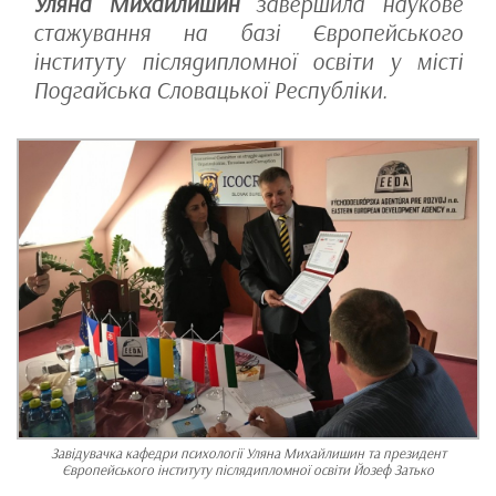
Уляна Михайлишин
завершила наукове
стажування на базі Європейського
інституту післядипломної освіти у місті
Подгайська Словацької Республіки.
Завідувачка кафедри психології Уляна Михайлишин та президент
Європейського інституту післядипломної освіти Йозеф Затько