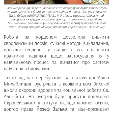
Зліва направо: президент Європейського інституту післядипломної освіти,
доктор права Йозеф Затько (Словаччина); Dr.h.c. mult. doc. PhDr. Paed Dr.
ThLic. György HERDICS PHD.MBA.LL.M Professor extraord. (Словаччина);
завідувачка кафедри психології, доктор психологічних наук Уляна
Михайлишин; віце-президент Європейського інституту післядипломної
освіти доктор юридичних наук, професор Ігор Копотун (Словаччина)
Робота за кордоном дозволила вивчити
європейський досвід, сучасні методи викладання,
провідні тенденції у вищій освіті, поліпшити
практичні навички щодо застосування їх у
навчальному процесі та дізнатися про систему
навчання в Словаччині.
Також під час перебування на стажуванні Уляна
Михайлишин зустрілася з керівництвом Високої
школи охорони здоров’я та соціальної роботи Св.
Альжбети. На зустрічі були присутні президент
Європейського інституту післядипломної освіти,
доктор права
Йозеф Затько
та віце–президент