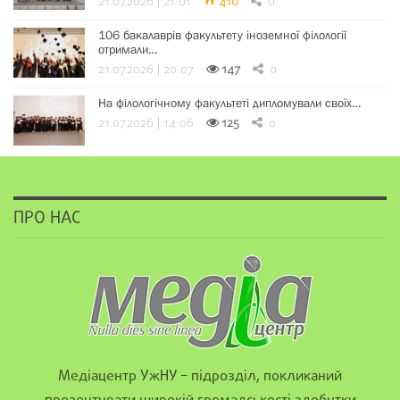
21.07.2026 | 21:01
410
0
106 бакалаврів факультету іноземної філології
отримали…
21.07.2026 | 20:07
147
0
На філологічному факультеті дипломували своїх…
21.07.2026 | 14:06
125
0
ПРО НАС
Медіацентр УжНУ – підрозділ, покликаний