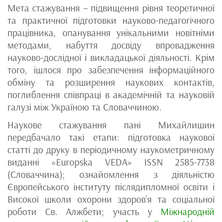
Мета стажування – підвищення рівня теоретичної
та практичної підготовки науково-педагогічного
працівника, опанування унікальними новітніми
методами, набуття досвіду впровадження
науково-дослідної і викладацької діяльності. Крім
того, ішлося про забезпечення інформаційного
обміну та розширення наукових контактів,
поглиблення співпраці в академічній та науковій
галузі між Україною та Словаччиною.
Наукове стажування пані Михайлишин
передбачало такі етапи: підготовка наукової
статті до друку в періодичному наукометричному
виданні «Europska VEDA» ISSN 2585-7738
(Словаччина); ознайомлення з діяльністю
Європейського інституту післядипломної освіти і
Високої школи охорони здоров’я та соціальної
роботи Св. Алжбети; участь у
Міжнародній