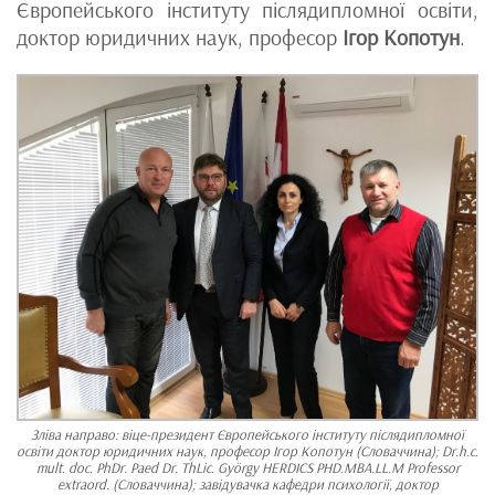
Європейського інституту післядипломної освіти,
доктор юридичних наук, професор
Ігор Копотун
.
Зліва направо: віце-президент Європейського інституту післядипломної
освіти доктор юридичних наук, професор Ігор Копотун (Словаччина); Dr.h.c.
mult. doc. PhDr. Paed Dr. ThLic. György HERDICS PHD.MBA.LL.M Professor
extraord. (Словаччина); завідувачка кафедри психології, доктор