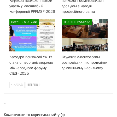
кафедри психології взяли
психології обмінювалися
участь у масштабній
досвідом з нагоди
конференції PPPMSF-2026
професійного свята
НАУКОВІ ФОРУМИ
ТЕОРІЯ І ПРАКТИКА
Кафедра психології УжНУ
Студентам-психологам
стала співорганізаторкою
розповідали, як протидіяти
міжнародного форуму
домашньому насильству
CIES–2025
НАЗАД
ВПЕРЕД
-
Коментувати як користувач сайту (0)