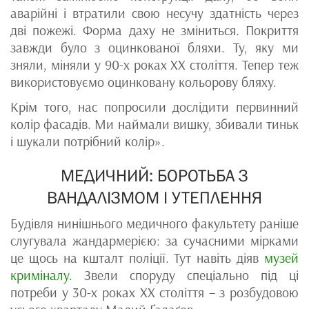
аварійні і втратили свою несучу здатність через
дві пожежі. Форма даху не зміниться. Покриття
завжди було з оцинкованої бляхи. Ту, яку ми
зняли, міняли у 90-х роках ХХ століття. Тепер теж
використовуємо оцинковану кольорову бляху.
Крім того, нас попросили дослідити первинний
колір фасадів. Ми наймали вишку, збивали тиньк
і шукали потрібний колір».
МЕДИЧНИЙ: БОРОТЬБА З
ВАНДАЛІЗМОМ І УТЕПЛЕННЯ
Будівля нинішнього медичного факультету раніше
слугувала жандармерією: за сучасними мірками
це щось на кшталт поліції. Тут навіть діяв
музей
криміналу
. Звели споруду спеціально під ці
потреби у 30-х роках ХХ століття – з розбудовою