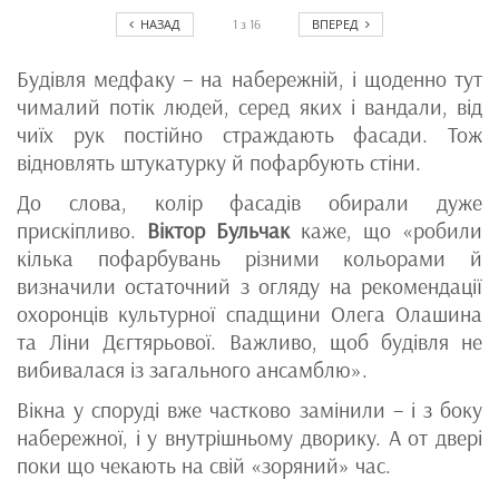
НАЗАД
ВПЕРЕД
1
з
16
Будівля медфаку – на набережній, і щоденно тут
чималий потік людей, серед яких і вандали, від
чиїх рук постійно страждають фасади. Тож
відновлять штукатурку й пофарбують стіни.
До слова, колір фасадів обирали дуже
прискіпливо.
Віктор Бульчак
каже, що «робили
кілька пофарбувань різними кольорами й
визначили остаточний з огляду на рекомендації
охоронців культурної спадщини Олега Олашина
та Ліни Дєгтярьової. Важливо, щоб будівля не
вибивалася із загального ансамблю».
Вікна у споруді вже частково замінили – і з боку
набережної, і у внутрішньому дворику. А от двері
поки що чекають на свій «зоряний» час.