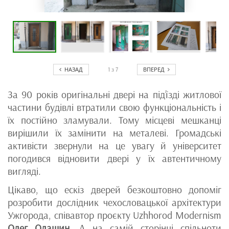
НАЗАД
ВПЕРЕД
1
з
7
За 90 років оригінальні двері на під’їзді житлової
частини будівлі втратили свою функціональність і
їх постійно зламували. Тому місцеві мешканці
вирішили їх замінити на металеві. Громадські
активісти звернули на це увагу й університет
погодився відновити двері у їх автентичному
вигляді.
Цікаво, що ескіз дверей безкоштовно допоміг
розробити дослідник чехословацької архітектури
Ужгорода, співавтор проєкту Uzhhorod Modernism
Олег Олашин
. А на самій сторінці спільноти