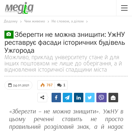
Додому
Чим живемо
Не словом, а ділом
Зберегти не можна знищити: УжНУ
реставрує фасади історичних будівель
Ужгорода
Можливо, приклад університету стане й для
інших поштовхом не лише до оберігання, а й
відновлення історичної спадщини міста
24.01.2021
767
1
«Зберегти – не можна знищити». УжНУ в
цьому реченні ставить не просто
правильний розділовий знак, а й надає