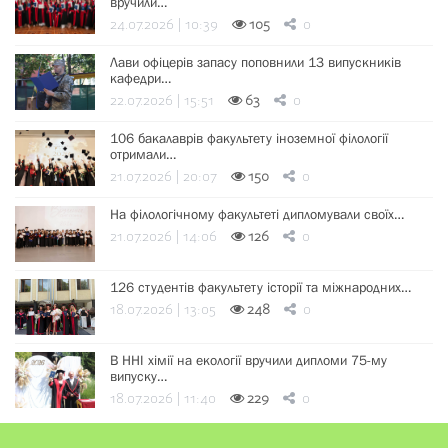
вручили…
24.07.2026 | 10:39
105
0
Лави офіцерів запасу поповнили 13 випускників
кафедри…
22.07.2026 | 15:51
63
0
106 бакалаврів факультету іноземної філології
отримали…
21.07.2026 | 20:07
150
0
На філологічному факультеті дипломували своїх…
21.07.2026 | 14:06
126
0
126 студентів факультету історії та міжнародних…
18.07.2026 | 13:05
248
0
В ННІ хімії на екології вручили дипломи 75-му
випуску…
18.07.2026 | 11:40
229
0