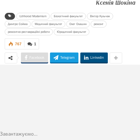
Ксенія Шокіна
Uzhhorod Modernism
Біологічний факультет
Віктор Кульчак
Дмитро Сойма
Медичний факультет
Олег Олашин
ремонт
ремонтно-реставраційні роботи
Юридичний факультет
767
1
Facebook
Telegram
Linkedin
Завантажуємо...