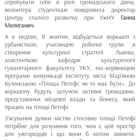
спробувати себе в ролі громадського діяча,
волонтера студенткам повідомила директор
Центру сталого розвитку при УжНУ
Ганна
Мелеганич
.
А в неділю, 8 жовтня, відбудеться воркшоп з
урбаністкою, учасницею робочої групи зі
створення культурної стратегії Львова,
асистенткою кафедри культурології
гуманітарного факультету УКУ, екс-керівницею
програми комунікації Інституту міста Мар’яною
Куземською «Площа Петефі: як то має бути». До
воркшопу будуть залучені активні громадяни,
представники місцевої влади та бізнесу, який
працює на площі Петефі.
З’ясування думки містян стосовно площі Петефі
потрібне для розуміння того, чим є цей простір
для ужгородців і що вони б хотіли змінити.