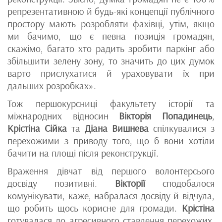
репрезентативною й будь-які концепції публічного
простору мають розробляти фахівці, утім, якщо
ми бачимо, що є певна позиція громадян,
скажімо, багато хто радить зробити паркінг або
збільшити зелену зону, то значить до цих думок
варто прислухатися й ураховувати їх при
дальших розробках».
Тож першокурсниці факультету історії та
міжнародних відносин
Вікторія Попадинець
,
Крістіна Сійка
та
Діана Вишнева
спілкувалися з
перехожими з приводу того, що б вони хотіли
бачити на площі після реконструкції.
Враження дівчат від першого волонтерсього
досвіду позитивні.
Вікторії
сподобалося
комунікувати, каже, набралася досвіду й відчула,
що робить щось корисне для громади.
Крістіна
готувалася до агресивного ставлення перехожих,