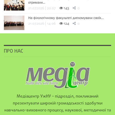
отримали…
21.07.2026 | 20:07
143
0
На філологічному факультеті дипломували своїх…
21.07.2026 | 14:06
124
0
ПРО НАС
Медіацентр УжНУ – підрозділ, покликаний
презентувати широкій громадськості здобутки
навчально-виховного процесу, наукової, методичної та