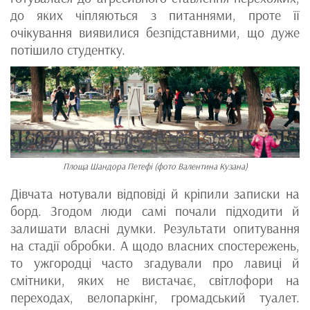
до яких чіпляються з питаннями, проте її
очікування виявилися безпідставними, що дуже
потішило студентку.
Площа Шандора Петефі (фото Валентина Кузана)
Дівчата нотували відповіді й кріпили записки на
борд. Згодом люди самі почали підходити й
залишати власні думки. Результати опитування
на стадії обробки. А щодо власних спостережень,
то ужгородці часто згадували про лавиці й
смітники, яких не вистачає, світлофори на
переходах, велопаркінг, громадський туалет.