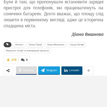
Були й такі, що пропонували встановити зарядні
пристрої для телефонів, які працюватимуть на
сонячних батареях. Дехто вважає, що площу слід
лишити в первинному вигляді, адже це історична
спадщина міста.
Діана Вишнева
«Nomen»
Галина Танай
Ганна Мелеганич
площа Петефі
Факультет історії та міжнародних відносин
379
0
Facebook
Telegram
Linkedin