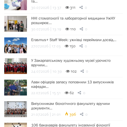
та…
30.07.2026 | 13:37
311
0
ННІ стоматології та лабораторної медицини УжНУ
розширює…
30.07.2026 | 13:19
110
0
Erasmus+ Staff Week: ужнівці переймали досвід…
27.07.2026 | 17:03
150
0
У Закарпатському художньому музеї урочисто
вручили…
24.07.2026 | 10:39
102
0
Лави офіцерів запасу поповнили 13 випускників
кафедри…
22.07.2026 | 15:51
62
0
Випускникам біологічного факультету вручили
документи…
21.07.2026 | 21:01
396
0
106 бакалаврів факультету іноземної філології