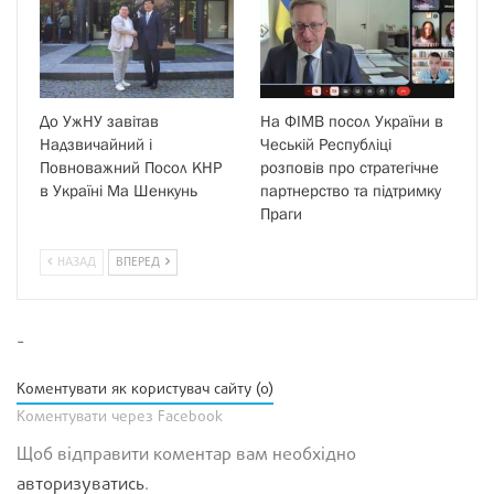
До УжНУ завітав
На ФІМВ посол України в
Надзвичайний і
Чеській Республіці
Повноважний Посол КНР
розповів про стратегічне
в Україні Ма Шенкунь
партнерство та підтримку
Праги
НАЗАД
ВПЕРЕД
-
Коментувати як користувач сайту (0)
Коментувати через Facebook
Щоб відправити коментар вам необхідно
авторизуватись
.