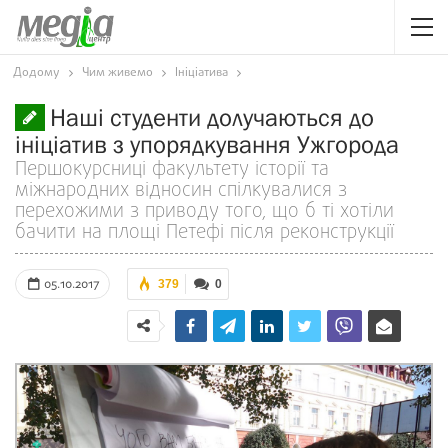
Додому
Чим живемо
Ініціатива
Наші студенти долучаються до
ініціатив з упорядкування Ужгорода
Першокурсниці факультету історії та
міжнародних відносин спілкувалися з
перехожими з приводу того, що б ті хотіли
бачити на площі Петефі після реконструкції
05.10.2017
379
0