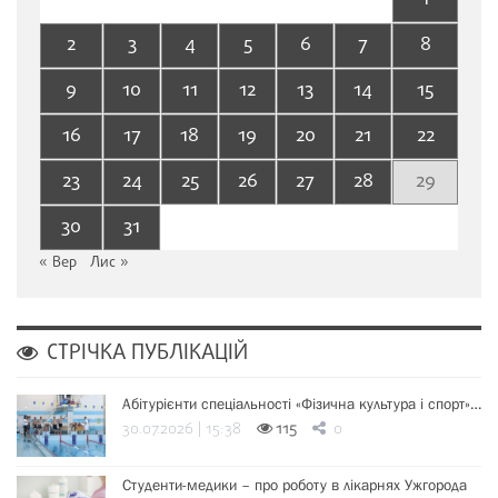
2
3
4
5
6
7
8
9
10
11
12
13
14
15
16
17
18
19
20
21
22
23
24
25
26
27
28
29
30
31
« Вер
Лис »
СТРІЧКА ПУБЛІКАЦІЙ
Абітурієнти спеціальності «Фізична культура і спорт»…
30.07.2026 | 15:38
115
0
Студенти-медики – про роботу в лікарнях Ужгорода