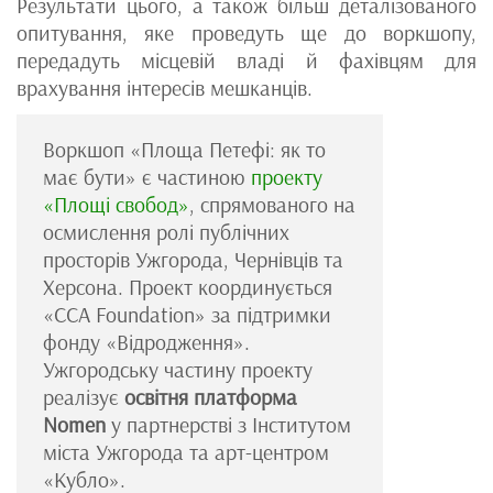
Результати цього, а також більш деталізованого
опитування, яке проведуть ще до воркшопу,
передадуть місцевій владі й фахівцям для
врахування інтересів мешканців.
Воркшоп «Площа Петефі: як то
має бути» є частиною
проекту
«Площі свобод»
, спрямованого на
осмислення ролі публічних
просторів Ужгорода, Чернівців та
Херсона. Проект координується
«ССА Foundation» за підтримки
фонду «Відродження».
Ужгородську частину проекту
реалізує
освітня платформа
Nomen
у партнерстві з Інститутом
міста Ужгорода та арт-центром
«Кубло».