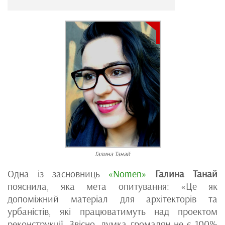
Галина Танай
Одна із засновниць
«Nomen»
Галина Танай
пояснила, яка мета опитування: «Це як
допоміжний матеріал для архітекторів та
урбаністів, які працюватимуть над проектом
реконструкції. Звісно, думка громадян не є 100%