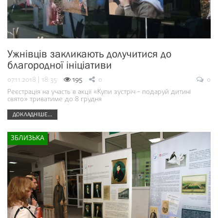
Ужнівців закликають долучитися до
благородної ініціативи
07.11.2018 | 18:35
195
0
0
Реєстрація на участь в акції «Купи зустріч – подаруй дитині
свято» триватиме до 8 грудня
ДОКЛАДНІШЕ...
ЗБЛИЗЬКА