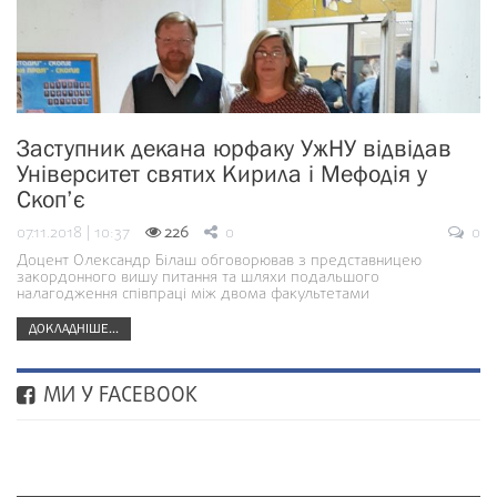
Заступник декана юрфаку УжНУ відвідав
Університет святих Кирила і Мефодія у
Скоп’є
07.11.2018 | 10:37
226
0
0
Доцент Олександр Білаш обговорював з представницею
закордонного вишу питання та шляхи подальшого
налагодження співпраці між двома факультетами
ДОКЛАДНІШЕ...
МИ У FACEBOOK