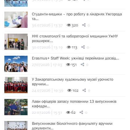
Студенти-медики – про роботу в лікарнях Ужгорода
та…
30.07.2026 | 13:37
320
0
ННІ стоматології та лабораторної медицини УжНУ
розширює…
30.07.2026 | 13:19
113
0
Erasmus+ Staff Week: ужнівці переймали досвід…
27.07.2026 | 17:03
151
0
У Закарпатському художньому музеї урочисто
вручили…
24.07.2026 | 10:39
102
0
Лави офіцерів запасу поповнили 13 випускників
кафедри…
22.07.2026 | 15:51
62
0
Випускникам біологічного факультету вручили
документи…