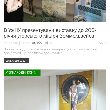
В УжНУ презентували виставку до 200-
річчя угорського лікаря Земмельвейса
07.11.2018 | 12:20
166
0
0
Про нелегку долю «рятівника матерів» усяк охочий зможе
довідатися ще протягом двох тижнів
ДОКЛАДНІШЕ...
МІЖНАРОДНІ КОНТАКТИ