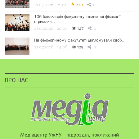
21.07.2026 | 21:01
410
0
106 бакалаврів факультету іноземної філології
отримали…
21.07.2026 | 20:07
147
0
На філологічному факультеті дипломували своїх…
21.07.2026 | 14:06
125
0
ПРО НАС
Медіацентр УжНУ – підрозділ, покликаний