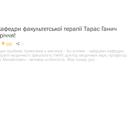
кафедри факультетської терапії Тарас Ганич
річчя!
555
0
 дні приймає привітання з ювілеєм - 60-річчям - завідувач кафедри
терапії медичного факультету УжНУ, доктор медичних наук, професор
ас Михайлович – активна особистість. Має понад 300…