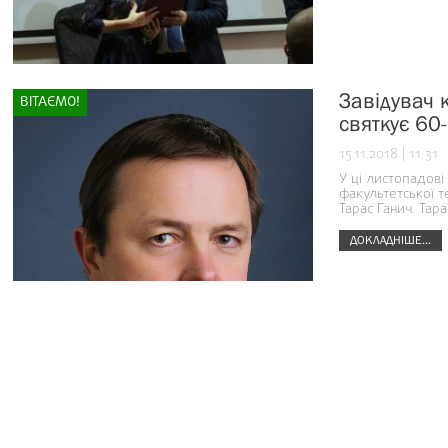
Завідувач 
ВІТАЄМО!
святкує 60-
15.11.2018 | 11:31
У ці листопадові
факультетської 
Тарас Ганич. Тар
ДОКЛАДНІШЕ...