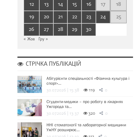
12
13
14
15
16
17
18
19
20
21
22
23
24
25
26
27
28
29
30
« Жов
Гру »
СТРІЧКА ПУБЛІКАЦІЙ
Абітурієнти спеціальності «Фізична культура і
спорт»…
30.07.2026 | 15:38
119
0
Студенти-медики – про роботу в лікарнях
Ужгорода та…
30.07.2026 | 13:37
320
0
ННІ стоматології та лабораторної медицини
УжНУ розширює…
30.07.2026 | 13:19
113
0