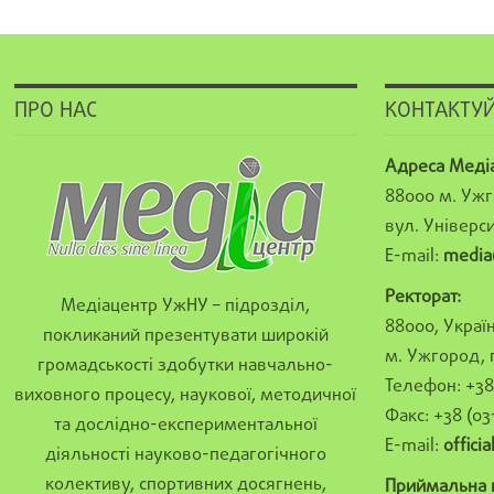
ПРО НАС
КОНТАКТУЙ
Адреса Меді
88000 м. Ужг
вул. Універси
E-mail:
media
Ректорат:
Медіацентр УжНУ – підрозділ,
88000, Україн
покликаний презентувати широкій
м. Ужгород, 
громадськості здобутки навчально-
Телефон: +38 
виховного процесу, наукової, методичної
Факс: +38 (03
та дослідно-експериментальної
E-mail:
offici
діяльності науково-педагогічного
колективу, спортивних досягнень,
Приймальна к