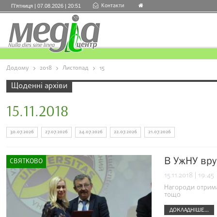
Контакти
П’ятниця | 07.08.2026 | 20:51
Додому
2018
Листопад
15
Щоденні архіви
15.11.2018
30.07.2026
27.07.2026
24.07.2026
22.07.2026
21.07.2026
В УжНУ вру
СВЯТКОВО
15.11.2018 | 19:45
Нагороди отримал
тощо
ДОКЛАДНІШЕ...