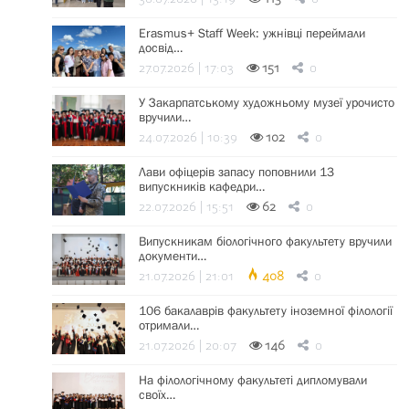
Erasmus+ Staff Week: ужнівці переймали
досвід…
27.07.2026 | 17:03
151
0
У Закарпатському художньому музеї урочисто
вручили…
24.07.2026 | 10:39
102
0
Лави офіцерів запасу поповнили 13
випускників кафедри…
22.07.2026 | 15:51
62
0
Випускникам біологічного факультету вручили
документи…
21.07.2026 | 21:01
408
0
106 бакалаврів факультету іноземної філології
отримали…
21.07.2026 | 20:07
146
0
На філологічному факультеті дипломували
своїх…