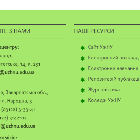
ТЕ З НАМИ
НАШІ РЕСУРСИ
ацентру:
Сайт УжНУ
ород,
Електронний розклад
тетська, 14, к. 231
Електронне навчання
@uzhnu.edu.ua
Репозитарій публікаці
Журналістика
а, Закарпатська обл.,
Коледж УжНУ
пл. Народна, 3
(03122) 3-33-41
122) 3-42-02
al@uzhnu.edu.ua
омісія: