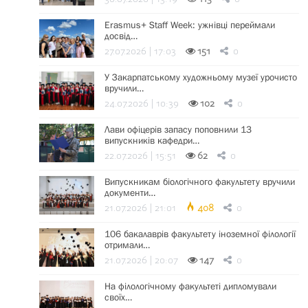
Erasmus+ Staff Week: ужнівці переймали
досвід…
27.07.2026 | 17:03
151
0
У Закарпатському художньому музеї урочисто
вручили…
24.07.2026 | 10:39
102
0
Лави офіцерів запасу поповнили 13
випускників кафедри…
22.07.2026 | 15:51
62
0
Випускникам біологічного факультету вручили
документи…
21.07.2026 | 21:01
408
0
106 бакалаврів факультету іноземної філології
отримали…
21.07.2026 | 20:07
147
0
На філологічному факультеті дипломували
своїх…