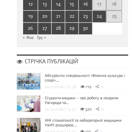
12
13
14
15
16
17
18
19
20
21
22
23
24
25
26
27
28
29
30
« Жов
Гру »
СТРІЧКА ПУБЛІКАЦІЙ
Абітурієнти спеціальності «Фізична культура і
спорт»…
30.07.2026 | 15:38
119
0
Студенти-медики – про роботу в лікарнях
Ужгорода та…
30.07.2026 | 13:37
320
0
ННІ стоматології та лабораторної медицини
УжНУ розширює…
30.07.2026 | 13:19
113
0