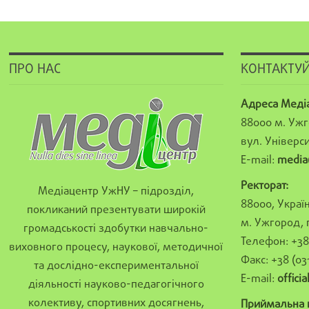
ПРО НАС
КОНТАКТУЙ
Адреса Меді
88000 м. Ужг
вул. Універси
E-mail:
media
Ректорат:
Медіацентр УжНУ – підрозділ,
88000, Україн
покликаний презентувати широкій
м. Ужгород, 
громадськості здобутки навчально-
Телефон: +38 
виховного процесу, наукової, методичної
Факс: +38 (03
та дослідно-експериментальної
E-mail:
offici
діяльності науково-педагогічного
колективу, спортивних досягнень,
Приймальна к