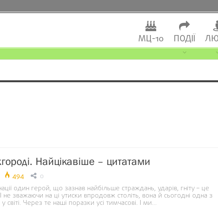
МЦ-10
ПОДІЇ
ЛЮ
городі. Найцікавіше – цитатами
494
0
нації один герой, що зазнав найбільше страждань, ударів, гніту – це
 І не зважаючи на ці утиски впродовж століть, вона й сьогодні одна з
 світі. Через те наші поразки усі тимчасові. І ми…