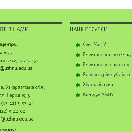
ТЕ З НАМИ
НАШІ РЕСУРСИ
ацентру:
Сайт УжНУ
ород,
Електронний розклад
тетська, 14, к. 231
Електронне навчання
@uzhnu.edu.ua
Репозитарій публікаці
Журналістика
а, Закарпатська обл.,
Коледж УжНУ
пл. Народна, 3
(03122) 3-33-41
122) 3-42-02
al@uzhnu.edu.ua
омісія: