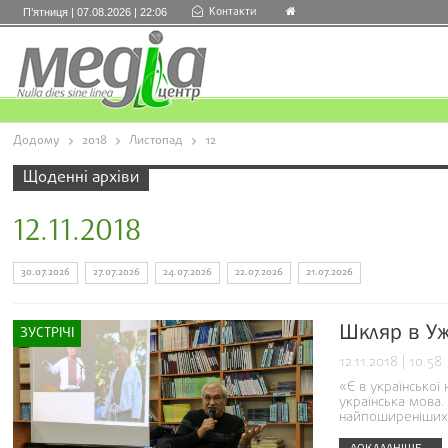
Контакти
П’ятниця | 07.08.2026 | 22:06
Додому
2018
Листопад
12
Щоденні архіви
12.11.2018
30.07.2026
27.07.2026
24.07.2026
22.07.2026
21.07.2026
Шкляр в Уж
ЗУСТРІЧІ
12.11.2018 | 10:58
«Є в української 
українська мова.
найпоширеніших у