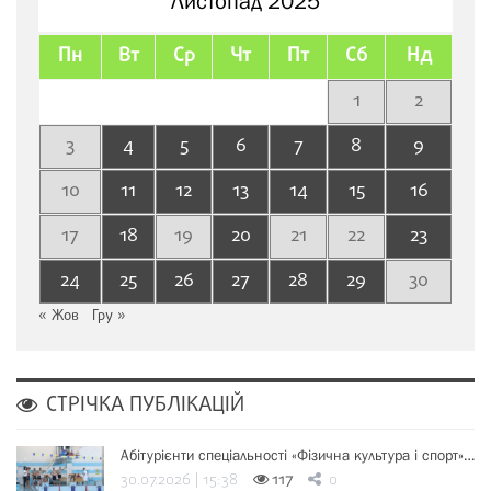
Листопад 2025
Пн
Вт
Ср
Чт
Пт
Сб
Нд
1
2
3
4
5
6
7
8
9
10
11
12
13
14
15
16
17
18
19
20
21
22
23
24
25
26
27
28
29
30
« Жов
Гру »
СТРІЧКА ПУБЛІКАЦІЙ
Абітурієнти спеціальності «Фізична культура і спорт»…
30.07.2026 | 15:38
117
0