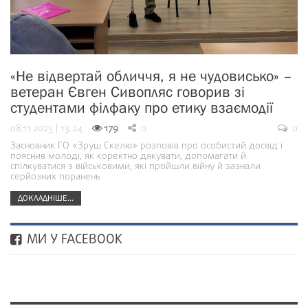
«Не відвертай обличчя, я не чудовисько» –
ветеран Євген Сивопляс говорив зі
студентами філфаку про етику взаємодії
08.11.2025 | 13:24
179
0
0
Засновник ГО «Зруш Скелю» розповів про особистий досвід і
пояснив молоді, як коректно дякувати, допомагати й
спілкуватися з військовими, які пройшли війну й зазнали
серйозних поранень
ДОКЛАДНІШЕ...
МИ У FACEBOOK