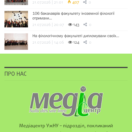
21.07.2026 | 21:01
407
0
106 бакалаврів факультету іноземної філології
отримали…
21.07.2026 | 20:07
143
0
На філологічному факультеті дипломували своїх…
21.07.2026 | 14:06
124
0
ПРО НАС
Медіацентр УжНУ – підрозділ, покликаний