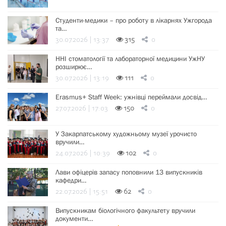
Студенти-медики – про роботу в лікарнях Ужгорода
та…
30.07.2026 | 13:37
315
0
ННІ стоматології та лабораторної медицини УжНУ
розширює…
30.07.2026 | 13:19
111
0
Erasmus+ Staff Week: ужнівці переймали досвід…
27.07.2026 | 17:03
150
0
У Закарпатському художньому музеї урочисто
вручили…
24.07.2026 | 10:39
102
0
Лави офіцерів запасу поповнили 13 випускників
кафедри…
22.07.2026 | 15:51
62
0
Випускникам біологічного факультету вручили
документи…