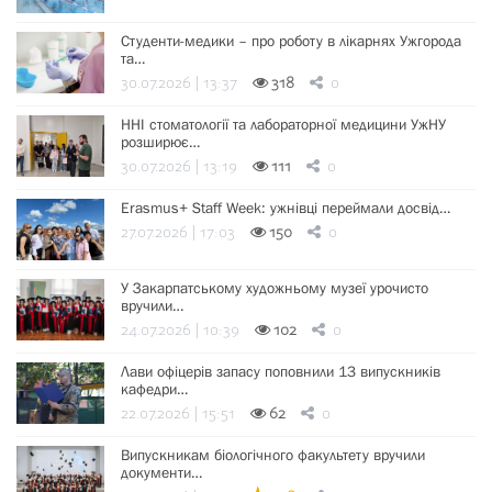
Студенти-медики – про роботу в лікарнях Ужгорода
та…
30.07.2026 | 13:37
318
0
ННІ стоматології та лабораторної медицини УжНУ
розширює…
30.07.2026 | 13:19
111
0
Erasmus+ Staff Week: ужнівці переймали досвід…
27.07.2026 | 17:03
150
0
У Закарпатському художньому музеї урочисто
вручили…
24.07.2026 | 10:39
102
0
Лави офіцерів запасу поповнили 13 випускників
кафедри…
22.07.2026 | 15:51
62
0
Випускникам біологічного факультету вручили
документи…