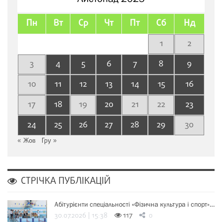
Пн
Вт
Ср
Чт
Пт
Сб
Нд
1
2
3
4
5
6
7
8
9
10
11
12
13
14
15
16
17
18
19
20
21
22
23
24
25
26
27
28
29
30
« Жов
Гру »
СТРІЧКА ПУБЛІКАЦІЙ
Абітурієнти спеціальності «Фізична культура і спорт»…
30.07.2026 | 15:38
117
0