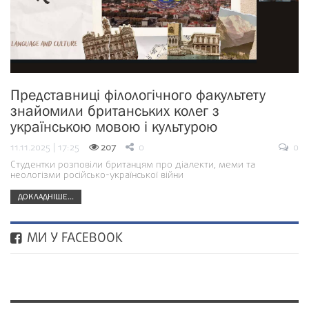
Представниці філологічного факультету
знайомили британських колег з
українською мовою і культурою
11.11.2025 | 17:25
207
0
0
Студентки розповіли британцям про діалекти, меми та
неологізми російсько-української війни
ДОКЛАДНІШЕ...
МИ У FACEBOOK