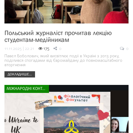
Польський журналіст прочитав лекцію
студентам-медійникам
11.11.2025 | 22:21
175
0
0
Павел Боболович, який висвітлює події в Україні з 2013 року,
поділився спогадами від Євромайдану до повномасштабного
вторгнення
ДОКЛАДНІШЕ...
МІЖНАРОДНІ КОНТАКТИ