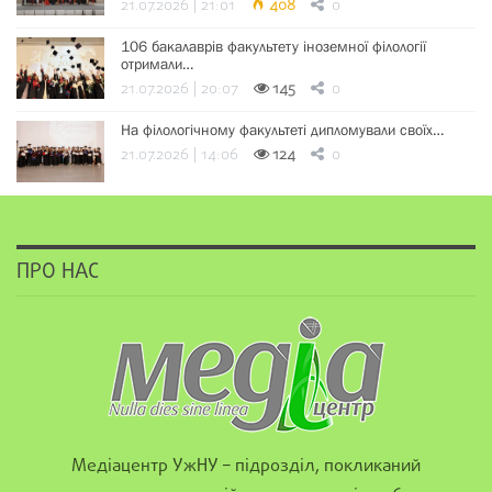
21.07.2026 | 21:01
408
0
106 бакалаврів факультету іноземної філології
отримали…
21.07.2026 | 20:07
145
0
На філологічному факультеті дипломували своїх…
21.07.2026 | 14:06
124
0
ПРО НАС
Медіацентр УжНУ – підрозділ, покликаний