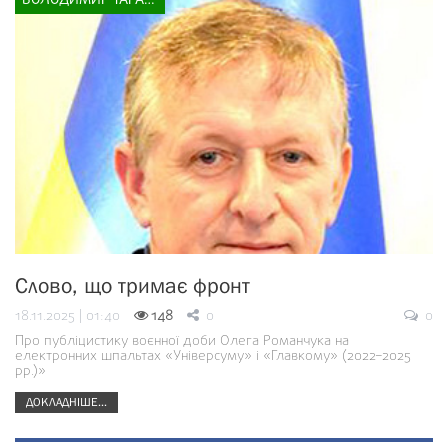
ВОЛОДИМИР ТАРАСЮК
Слово, що тримає фронт
18.11.2025 | 01:40
148
0
0
Про публіцистику воєнної доби Олега Романчука на
електронних шпальтах «Універсуму» і «Главкому» (2022–2025
рр.)»
ДОКЛАДНІШЕ...