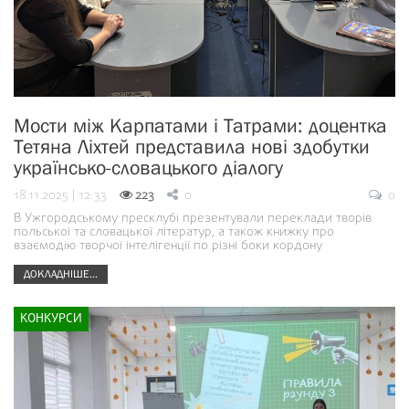
Мости між Карпатами і Татрами: доцентка
Тетяна Ліхтей представила нові здобутки
українсько-словацького діалогу
18.11.2025 | 12:33
223
0
0
В Ужгородському пресклубі презентували переклади творів
польської та словацької літератур, а також книжку про
взаємодію творчої інтелігенції по різні боки кордону
ДОКЛАДНІШЕ...
КОНКУРСИ