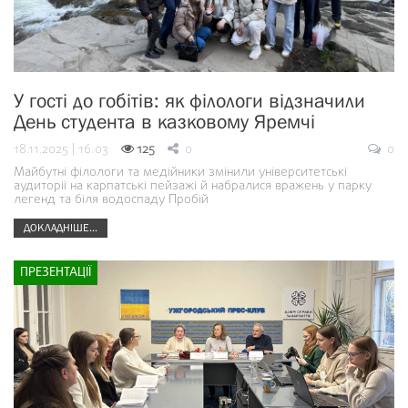
У гості до гобітів: як філологи відзначили
День студента в казковому Яремчі
18.11.2025 | 16:03
125
0
0
Майбутні філологи та медійники змінили університетські
аудиторії на карпатські пейзажі й набралися вражень у парку
легенд та біля водоспаду Пробій
ДОКЛАДНІШЕ...
ПРЕЗЕНТАЦІЇ