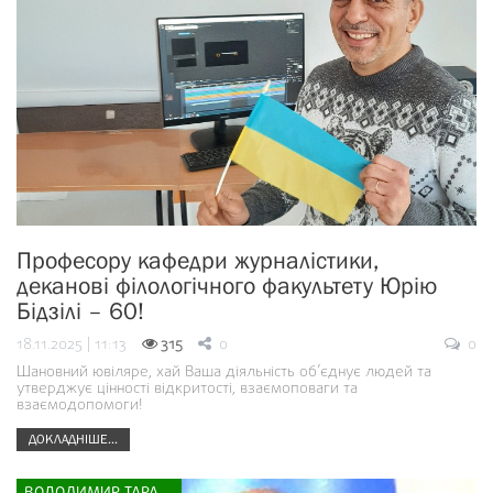
Професору кафедри журналістики,
деканові філологічного факультету Юрію
Бідзілі – 60!
18.11.2025 | 11:13
315
0
0
Шановний ювіляре, хай Ваша діяльність об’єднує людей та
утверджує цінності відкритості, взаємоповаги та
взаємодопомоги!
ДОКЛАДНІШЕ...