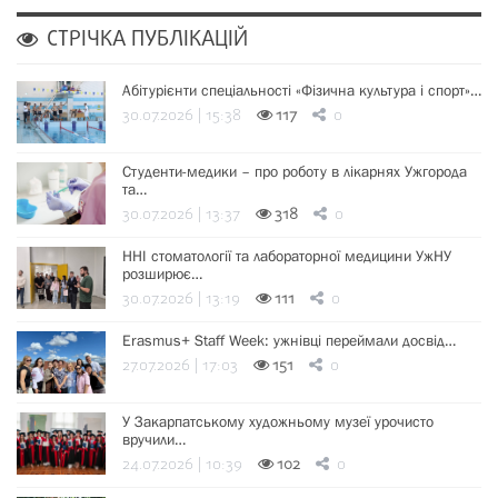
СТРІЧКА ПУБЛІКАЦІЙ
Абітурієнти спеціальності «Фізична культура і спорт»…
30.07.2026 | 15:38
117
0
Студенти-медики – про роботу в лікарнях Ужгорода
та…
30.07.2026 | 13:37
318
0
ННІ стоматології та лабораторної медицини УжНУ
розширює…
30.07.2026 | 13:19
111
0
Erasmus+ Staff Week: ужнівці переймали досвід…
27.07.2026 | 17:03
151
0
У Закарпатському художньому музеї урочисто
вручили…
24.07.2026 | 10:39
102
0