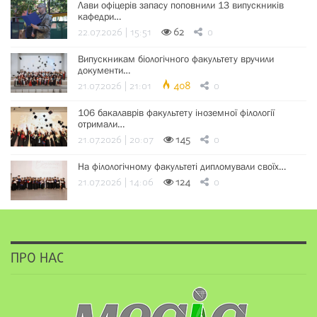
Лави офіцерів запасу поповнили 13 випускників
кафедри…
22.07.2026 | 15:51
62
0
Випускникам біологічного факультету вручили
документи…
21.07.2026 | 21:01
408
0
106 бакалаврів факультету іноземної філології
отримали…
21.07.2026 | 20:07
145
0
На філологічному факультеті дипломували своїх…
21.07.2026 | 14:06
124
0
ПРО НАС