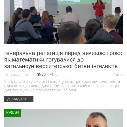
Генеральна репетиція перед великою грою:
як математики готувалися до
загальноуніверситетської битви інтелектів
18.11.2025 | 12:11
80
0
0
У внутрішньому змаганні взяли участь три команди студентів та
одна команда викладачів, аби визначити найсильніших гравців
для формування факультетської збірної
ДОКЛАДНІШЕ...
ЮВІЛЕЇ