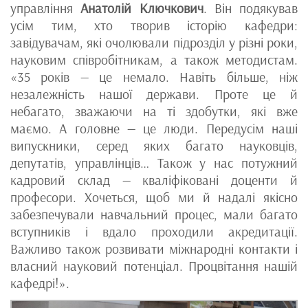
управління
Анатолій Ключкович
. Він подякував
усім тим, хто творив історію кафедри:
завідувачам, які очолювали підрозділ у різні роки,
науковим співробітникам, а також методистам.
«35 років — це немало. Навіть більше, ніж
незалежність нашої держави. Проте це й
небагато, зважаючи на ті здобутки, які вже
маємо. А головне — це люди. Передусім наші
випускники, серед яких багато науковців,
депутатів, управлінців… Також у нас потужний
кадровий склад — кваліфіковані доценти й
професори. Хочеться, щоб ми й надалі якісно
забезпечували навчальний процес, мали багато
вступників і вдало проходили акредитації.
Важливо також розвивати міжнародні контакти і
власний науковий потенціал. Процвітання нашій
кафедрі!».