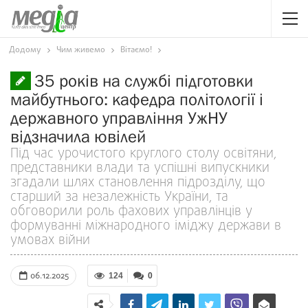
Додому
Чим живемо
Вітаємо!
35 років на службі підготовки
майбутнього: кафедра політології і
державного управління УжНУ
відзначила ювілей
Під час урочистого круглого столу освітяни,
представники влади та успішні випускники
згадали шлях становлення підрозділу, що
старший за незалежність України, та
обговорили роль фахових управлінців у
формуванні міжнародного іміджу держави в
умовах війни
06.12.2025
124
0