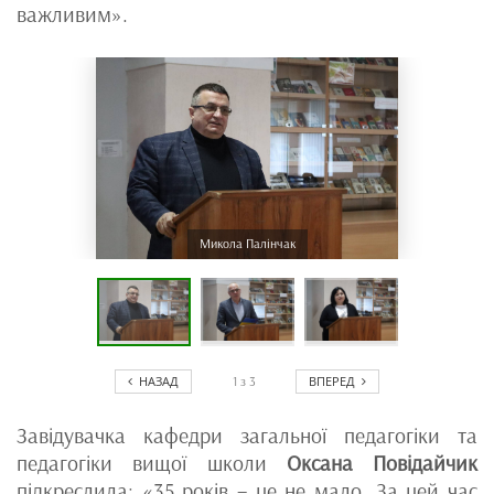
важливим».
Микола Палінчак
НАЗАД
ВПЕРЕД
1
з
3
Завідувачка кафедри загальної педагогіки та
педагогіки вищої школи
Оксана Повідайчик
підкреслила: «35 років – це не мало. За цей час