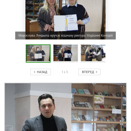
Мирослава Лендьела вручає відзнаку ректора Маріанні Колодій
НАЗАД
ВПЕРЕД
1
з
3