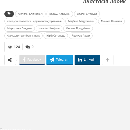
Анастасія Лабик
Анатолій Ключкович
Василь Левкулич
Віталій Штефуца
кафедра політології і державного управління
Мар'яна Марусинець
Микола Палінчак
Мирослава Лендьел
Наталія Штефуца
Оксана Повідайчик
Факультет суспільних наук
Юрій Остапець
Ярослав Лазур
124
0
Facebook
Telegram
Linkedin