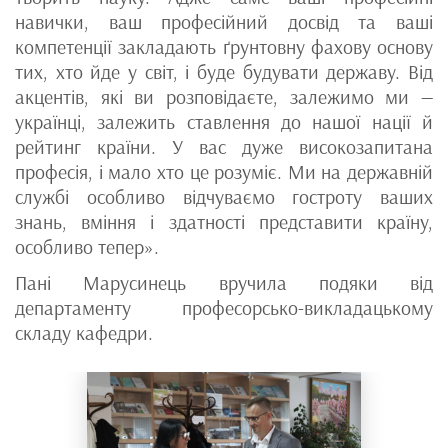
навички, ваш професійний досвід та ваші
компетенції закладають ґрунтовну фахову основу
тих, хто йде у світ, і буде будувати державу. Від
акцентів, які ви розповідаєте, залежимо ми —
українці, залежить ставлення до нашої нації й
рейтинг країни. У вас дуже високозапитана
професія, і мало хто це розуміє. Ми на державній
службі особливо відчуваємо гостроту ваших
знань, вміння і здатності представити країну,
особливо тепер».
Пані Марусинець вручила подяки від
департаменту професорсько-викладацькому
складу кафедри.