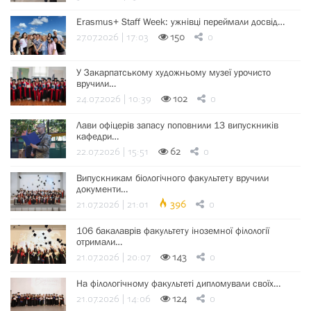
Erasmus+ Staff Week: ужнівці переймали досвід…
27.07.2026 | 17:03
150
0
У Закарпатському художньому музеї урочисто
вручили…
24.07.2026 | 10:39
102
0
Лави офіцерів запасу поповнили 13 випускників
кафедри…
22.07.2026 | 15:51
62
0
Випускникам біологічного факультету вручили
документи…
21.07.2026 | 21:01
396
0
106 бакалаврів факультету іноземної філології
отримали…
21.07.2026 | 20:07
143
0
На філологічному факультеті дипломували своїх…
21.07.2026 | 14:06
124
0