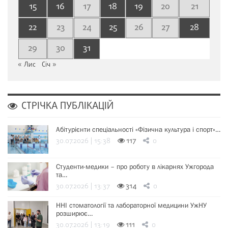
15
16
17
18
19
20
21
22
23
24
25
26
27
28
29
30
31
« Лис
Січ »
СТРІЧКА ПУБЛІКАЦІЙ
Абітурієнти спеціальності «Фізична культура і спорт»…
30.07.2026 | 15:38
117
0
Студенти-медики – про роботу в лікарнях Ужгорода
та…
30.07.2026 | 13:37
314
0
ННІ стоматології та лабораторної медицини УжНУ
розширює…
30.07.2026 | 13:19
111
0