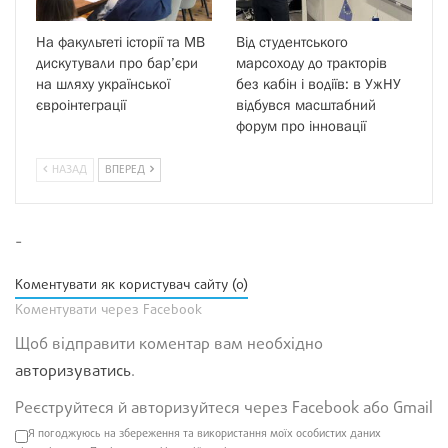
На факультеті історії та МВ
Від студентського
дискутували про бар’єри
марсоходу до тракторів
на шляху української
без кабін і водіїв: в УжНУ
євроінтеграції
відбувся масштабний
форум про інновації
НАЗАД
ВПЕРЕД
-
Коментувати як користувач сайту (0)
Коментувати через Facebook
Щоб відправити коментар вам необхідно
авторизуватись
.
Реєструйтеся й авторизуйтеся через Facebook або Gmail
Я погоджуюсь на збереження та використання моїх особистих даних