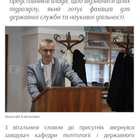
представників влади, щоб відзначити шлях
підрозділу, який готує фахівців для
державної служби та наукової діяльності.
Анатолій Ключкович
З вітальним словом до присутніх звернувся
завідувач кафедри політології і державного