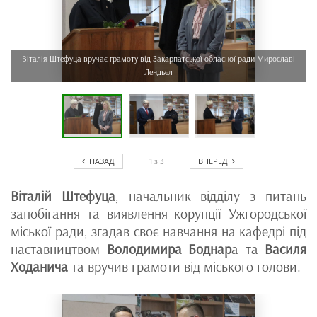
Віталія Штефуца вручає грамоту від Закарпатської обласної ради Мирославі
Лендьел
НАЗАД
ВПЕРЕД
1
з
3
Віталій Штефуца
, начальник відділу з питань
запобігання та виявлення корупції Ужгородської
міської ради, згадав своє навчання на кафедрі під
наставництвом
Володимира Боднар
а та
Василя
Ходанича
та вручив грамоти від міського голови.