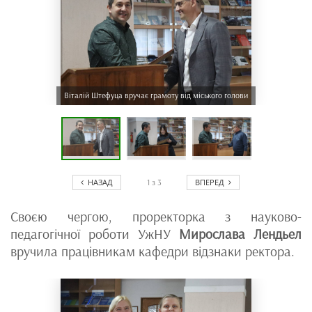
Віталій Штефуца вручає грамоту від міського голови
НАЗАД
ВПЕРЕД
1
з
3
Своєю чергою, проректорка з науково-
педагогічної роботи УжНУ
Мирослава Лендьел
вручила працівникам кафедри відзнаки ректора.