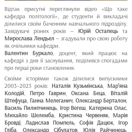
Відтак присутні переглянули відео «Що таке
кафедра політології», де студенти й викладачі
ділилися своїм баченням навчального підрозділу.
Завідувачі різних років —
Юрій Остапець
та
Мирослава Лендьел
— згадували про свою роботу
як очільники кафедри.
Валентин Буркало
, доцент, який працює на
кафедрі з дня її заснування, поділився спогадами
про перші роки становлення.
Своїми історіями також ділилися випускники
2003–2023 років:
Наталія Кузьмінська
,
Мар’яна
Колодій
,
Петро Гаврин
,
Оксана Беца
,
Віталій
Штефуца
,
Ганна Мелеганич
,
Олександр Берталон
,
Василь Пилипчинець
,
Ігор Вегеш
,
Катерина Олас
,
Михайло Шелемба
,
Кристина Червеняк
,
Марія
Бровді
,
Ладислав Помпель
,
Софія Дацюк
,
Ігор
Гліба
,
Олександр Сібулатов
,
Юлія Райчинець
,