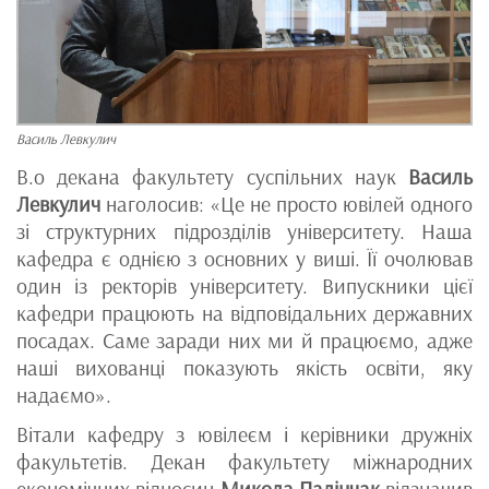
Василь Левкулич
В.о декана факультету суспільних наук
Василь
Левкулич
наголосив: «Це не просто ювілей одного
зі структурних підрозділів університету. Наша
кафедра є однією з основних у виші. Її очолював
один із ректорів університету. Випускники цієї
кафедри працюють на відповідальних державних
посадах. Саме заради них ми й працюємо, адже
наші вихованці показують якість освіти, яку
надаємо».
Вітали кафедру з ювілеєм і керівники дружніх
факультетів. Декан факультету міжнародних