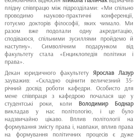
економічних відносин
Микола Палінчак
відзначив
плідну співпрацю між підрозділами: «Ми спільно
проводимо науково-практичні конференції,
готуємо докторів філософії, яких чимало. Ми
разом вже подолали одну акредитацію,
сподіваюся, спільними зусиллями пройдемо й
наступну». Символічним подарунком від
факультету стала «Енциклопедія політики і
права».
Декан юридичного факультету
Ярослав Лазур
зауважив: «Складно оцінити величезний 35-
річний досвід роботи кафедри. Особисто для
мене співпраця з кафедрою почалася ще у
студентські роки, коли
Володимир Боднар
викладав у нас політологію, і це було
надзвичайно цікаво. Вплив політології на
формування змісту права і, навпаки, вплив права
на формування політичних процесів є дуже