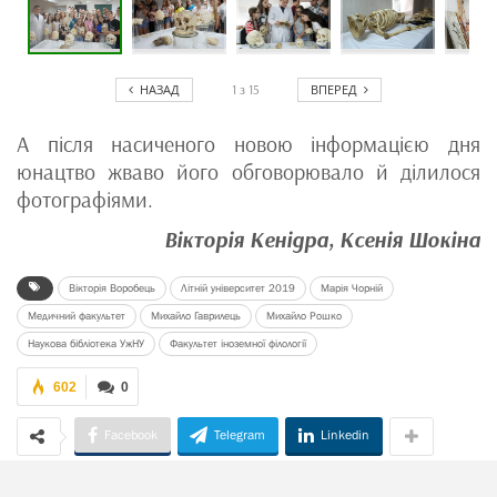
НАЗАД
ВПЕРЕД
1
з
15
А після насиченого новою інформацією дня
юнацтво жваво його обговорювало й ділилося
фотографіями.
Вікторія Кенідра, Ксенія Шокіна
Вікторія Воробець
Літній університет 2019
Марія Чорній
Медичний факультет
Михайло Гаврилець
Михайло Рошко
Наукова бібліотека УжНУ
Факультет іноземної філології
602
0
Facebook
Telegram
Linkedin