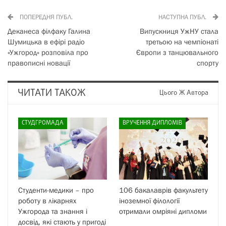
ПОПЕРЕДНЯ ПУБЛ.
НАСТУПНА ПУБЛ.
Деканеса філфаку Галина
Випускниця УжНУ стала
Шумицька в ефірі радіо
третьою на чемпіонаті
«Ужгород» розповіла про
Європи з танцювального
правописні новації
спорту
ЧИТАТИ ТАКОЖ
Цього Ж Автора
СТУДГРОМАДА
ВРУЧЕННЯ ДИПЛОМІВ
Студенти-медики – про
106 бакалаврів факультету
роботу в лікарнях
іноземної філології
Ужгорода та знання і
отримали омріяні дипломи
досвід, які стають у пригоді