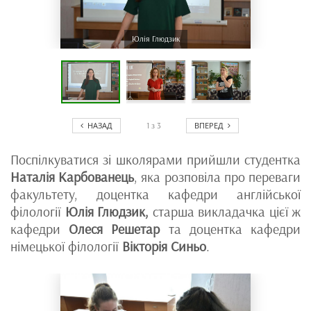
Юлія Глюдзик
НАЗАД
ВПЕРЕД
1
з
3
Поспілкуватися зі школярами прийшли студентка
Наталія Карбованець
, яка розповіла про переваги
факультету, доцентка кафедри англійської
філології
Юлія Глюдзик,
старша викладачка цієї ж
кафедри
Олеся Решетар
та доцентка кафедри
німецької філології
Вікторія Синьо
.