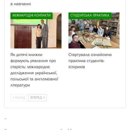
в навчанні
МІЖНАРОДНІ КОНТАКТИ
СТУДЕНТСЬКА ПРАКТИКА
Як дитячі книжки
Стартувала ознайомча
формують уявлення про
практика студентів-
старість: міжнародне
істориків
дослідження української,
польської та англомовної
літератури
НАЗАД
ВПЕРЕД
-