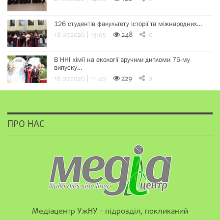
126 студентів факультету історії та міжнародних…
18.07.2026 | 13:05
248
0
В ННІ хімії на екології вручили дипломи 75-му
випуску…
18.07.2026 | 11:40
229
0
ПРО НАС
Медіацентр УжНУ – підрозділ, покликаний