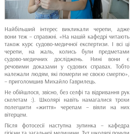
Найбільший інтерес викликали черепи, адже
вони теж – справжні. «На нашій кафедрі читають
також курс судово-медичної експертизи. І всі ці
черепи, на жаль, колись були предметами
судово-медичних досліджень. Нині вони є
речовими доказами у судових справах. Тобто
належали людям, які померли не своєю смертю»,
– приголомшив Михайло Гаврилець.
Не обійшлося, звісно, без селфі та відривання рук
скелетам :). Школярі навіть намагалися трохи
полегшити «життя» черепам – віяли на них
вітерцем.
Після фотосесії наступна зупинка – кафедра
гігієни та загальної медицини. Тут школярі почули