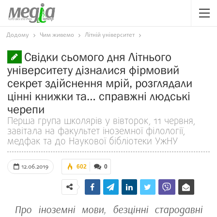
Додому
Чим живемо
Літній університет
Свідки сьомого дня Літнього
університету дізналися фірмовий
секрет здійснення мрій, розглядали
цінні книжки та… справжні людські
черепи
Перша група школярів у вівторок, 11 червня,
завітала на факультет іноземної філології,
медфак та до Наукової бібліотеки УжНУ
12.06.2019
602
0
Про іноземні мови, безцінні стародавні