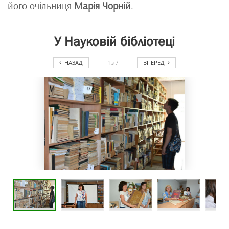
його очільниця
Марія Чорній
.
У Науковій бібліотеці
НАЗАД
ВПЕРЕД
1
з
7