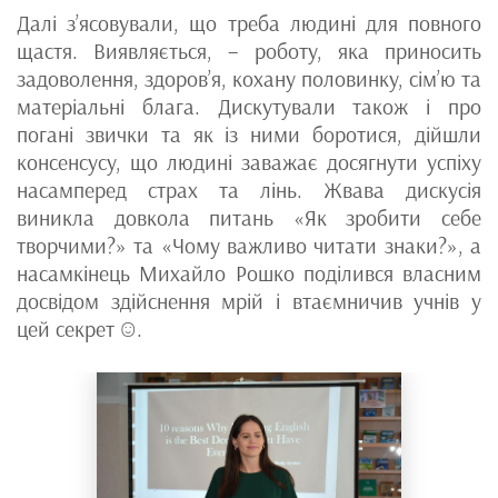
Далі з’ясовували, що треба людині для повного
щастя. Виявляється, – роботу, яка приносить
задоволення, здоров’я, кохану половинку, сім’ю та
матеріальні блага. Дискутували також і про
погані звички та як із ними боротися, дійшли
консенсусу, що людині заважає досягнути успіху
насамперед страх та лінь. Жвава дискусія
виникла довкола питань «Як зробити себе
творчими?» та «Чому важливо читати знаки?», а
насамкінець Михайло Рошко поділився власним
досвідом здійснення мрій і втаємничив учнів у
цей секрет ☺.