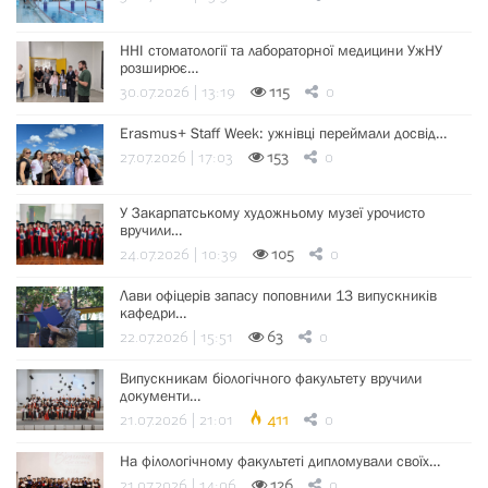
ННІ стоматології та лабораторної медицини УжНУ
розширює…
30.07.2026 | 13:19
115
0
Erasmus+ Staff Week: ужнівці переймали досвід…
27.07.2026 | 17:03
153
0
У Закарпатському художньому музеї урочисто
вручили…
24.07.2026 | 10:39
105
0
Лави офіцерів запасу поповнили 13 випускників
кафедри…
22.07.2026 | 15:51
63
0
Випускникам біологічного факультету вручили
документи…
21.07.2026 | 21:01
411
0
На філологічному факультеті дипломували своїх…
21.07.2026 | 14:06
126
0