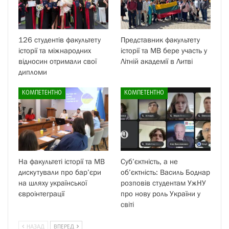
126 студентів факультету
Представник факультету
історії та міжнародних
історії та МВ бере участь у
відносин отримали свої
Літній академії в Литві
дипломи
КОМПЕТЕНТНО
КОМПЕТЕНТНО
На факультеті історії та МВ
Суб’єктність, а не
дискутували про бар’єри
об’єктність: Василь Боднар
на шляху української
розповів студентам УжНУ
євроінтеграції
про нову роль України у
світі
НАЗАД
ВПЕРЕД