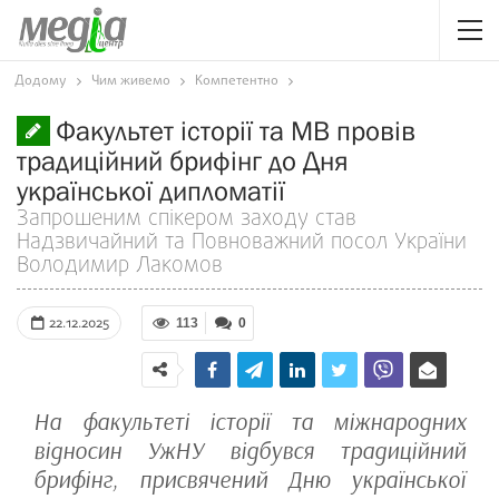
Додому
Чим живемо
Компетентно
Факультет історії та МВ провів
традиційний брифінг до Дня
української дипломатії
Запрошеним спікером заходу став
Надзвичайний та Повноважний посол України
Володимир Лакомов
22.12.2025
113
0
На факультеті історії та міжнародних
відносин УжНУ відбувся традиційний
брифінг, присвячений Дню української