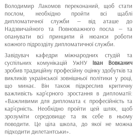
Володимир Лакомов переконаний, щоб стати
послом, необхідно пройти всі щаблі
дипломатичної служби — від аташе до
Надзвичайного та Повноважного посла — та
опанувати всі принципи й нюанси роботи
кожного підрозділу дипломатичної служби.
Завідувач кафедри міжнародних студій та
суспільних комунікацій УжНУ
Іван Вовканич
зробив традиційну професійну оцінку здобутків та
викликів української зовнішньої політики у році,
що минає. Він також підкреслив критичну
важливість кар’єрного зростання в дипломатії:
«Важливими для дипломата є професійність та
кар’єрність. Необхідно пройти цей шлях, щоб
зрозуміти середовище та як себе в ньому
поводити. Це ціла школа, до якої не можна
підходити дилетантськи».