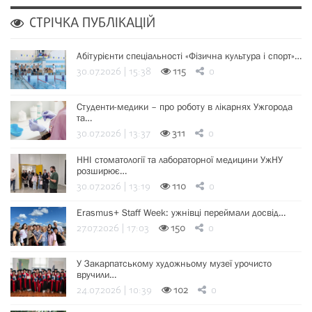
СТРІЧКА ПУБЛІКАЦІЙ
Абітурієнти спеціальності «Фізична культура і спорт»…
30.07.2026 | 15:38
115
0
Студенти-медики – про роботу в лікарнях Ужгорода
та…
30.07.2026 | 13:37
311
0
ННІ стоматології та лабораторної медицини УжНУ
розширює…
30.07.2026 | 13:19
110
0
Erasmus+ Staff Week: ужнівці переймали досвід…
27.07.2026 | 17:03
150
0
У Закарпатському художньому музеї урочисто
вручили…
24.07.2026 | 10:39
102
0