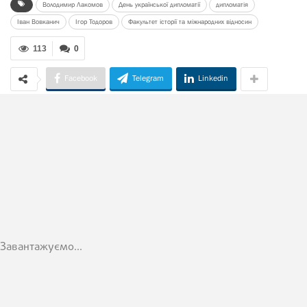
Володимир Лакомов
День української дипломатії
дипломатія
Іван Вовканич
Ігор Тодоров
Факультет історії та міжнародних відносин
113
0
Facebook
Telegram
Linkedin
Завантажуємо...