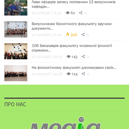
Лави офіцерів запасу поповнили 13 випускників
кафедри…
22.07.2026 | 15:51
62
0
Випускникам біологічного факультету вручили
документи…
21.07.2026 | 21:01
396
0
106 бакалаврів факультету іноземної філології
отримали…
21.07.2026 | 20:07
143
0
На філологічному факультеті дипломували своїх…
21.07.2026 | 14:06
124
0
ПРО НАС