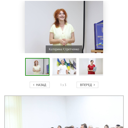
Катерина Стретченко
НАЗАД
ВПЕРЕД
1
з
3