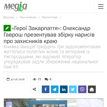
Додому
Чим живемо
Презентації
«Герої Закарпаття»: Олександр
Гаврош презентував збірку нарисів
про захисників краю
Книжка вміщує тридцять три задокументовані
життєписи полеглих воїнів та ветеранів із
Ужгородщини, які відомий літератор
упорядкував задля збереження національної
пам’яті
30.06.2026
72
0