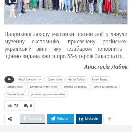
Наприкінці заходу учасники презентації оглянули
музейну експозицію, присвячену російсько-
українській війні, яку незабаром поповнить і
щойно видана книга про 33-х героїв Закарпаття.
Анастасія Лабик
«Герої Закарпаття»
Денис Ман
Євген Грабар
Євген Тищук
загиблі воїни
Катерина Стретченко
Олександр Гаврош
Ольга Шумовська
Роман Сарай
російсько-українська війна
72
0
Facebook
Telegram
Linkedin