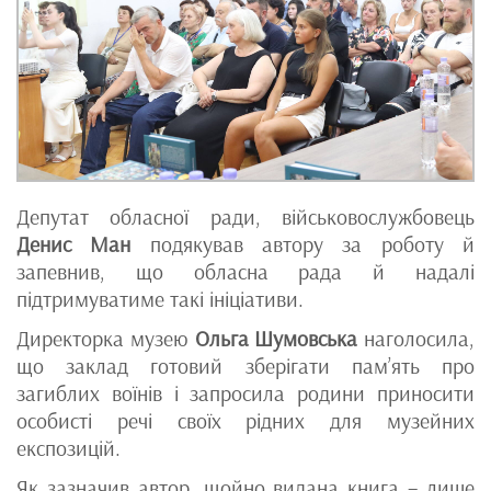
Депутат обласної ради, військовослужбовець
Денис Ман
подякував автору за роботу й
запевнив, що обласна рада й надалі
підтримуватиме такі ініціативи.
Директорка музею
Ольга Шумовська
наголосила,
що заклад готовий зберігати пам’ять про
загиблих воїнів і запросила родини приносити
особисті речі своїх рідних для музейних
експозицій.
Як зазначив автор, щойно видана книга – лише