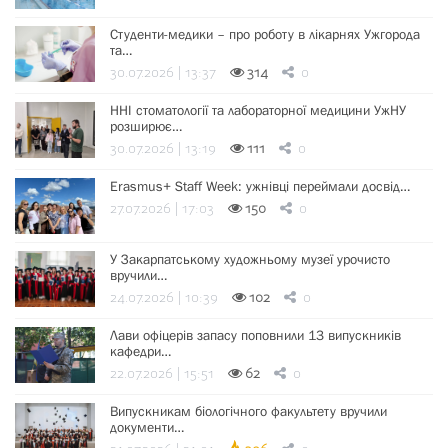
Студенти-медики – про роботу в лікарнях Ужгорода
та…
30.07.2026 | 13:37
314
0
ННІ стоматології та лабораторної медицини УжНУ
розширює…
30.07.2026 | 13:19
111
0
Erasmus+ Staff Week: ужнівці переймали досвід…
27.07.2026 | 17:03
150
0
У Закарпатському художньому музеї урочисто
вручили…
24.07.2026 | 10:39
102
0
Лави офіцерів запасу поповнили 13 випускників
кафедри…
22.07.2026 | 15:51
62
0
Випускникам біологічного факультету вручили
документи…