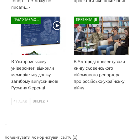
тепер – не можу не
проєкт «Стійке покоління»
писати…»
ПАМ’ЯТАЄМО...
ПРЕЗЕНТАЦІЇ
В Ужгородському
В Ужгороді презентували
університеті відкрили
книгу словенського
меморіальну дошку
військового репортера
загибому випускникові
про російсько-українську
Руслану Ференці
війну
НАЗАД
ВПЕРЕД
-
Коментувати як користувач сайту (0)