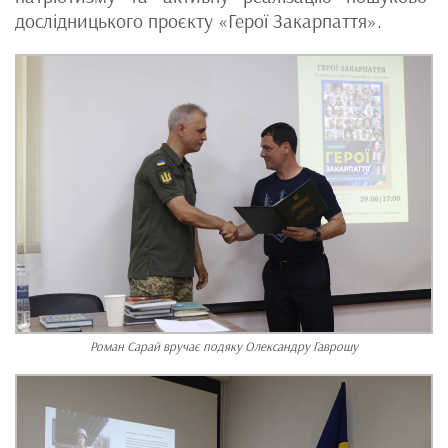
дослідницького проєкту «Герої Закарпаття».
Роман Сарай вручає подяку Олександру Гаврошу