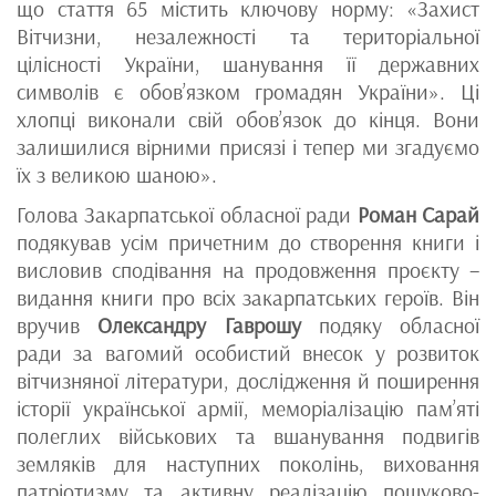
що стаття 65 містить ключову норму: «Захист
Вітчизни, незалежності та територіальної
цілісності України, шанування її державних
символів є обов’язком громадян України». Ці
хлопці виконали свій обов’язок до кінця. Вони
залишилися вірними присязі і тепер ми згадуємо
їх з великою шаною».
Голова Закарпатської обласної ради
Роман Сарай
подякував усім причетним до створення книги і
висловив сподівання на продовження проєкту –
видання книги про всіх закарпатських героїв. Він
вручив
Олександру Гаврошу
подяку обласної
ради за вагомий особистий внесок у розвиток
вітчизняної літератури, дослідження й поширення
історії української армії, меморіалізацію пам’яті
полеглих військових та вшанування подвигів
земляків для наступних поколінь, виховання
патріотизму та активну реалізацію пошуково-