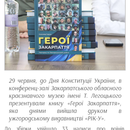
29 червня, до Дня Конституції України, в
конференц-залі Закарпатського обласного
краєзнавчого музею імені Т. Легоцького
презентували книгу «Герої Закарпаття»,
яка днями вийшла друком в
ужгородському видавництві «РІК-У».
До збірки увійшло 33 нариси про воїнів,