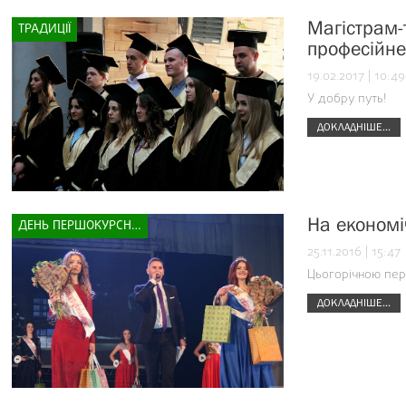
Магістрам-
ТРАДИЦІЇ
професійне
19.02.2017 | 10:49
У добру путь!
ДОКЛАДНІШЕ...
На економ
ДЕНЬ ПЕРШОКУРСНИКА
25.11.2016 | 15:47
Цьогорічною пер
ДОКЛАДНІШЕ...