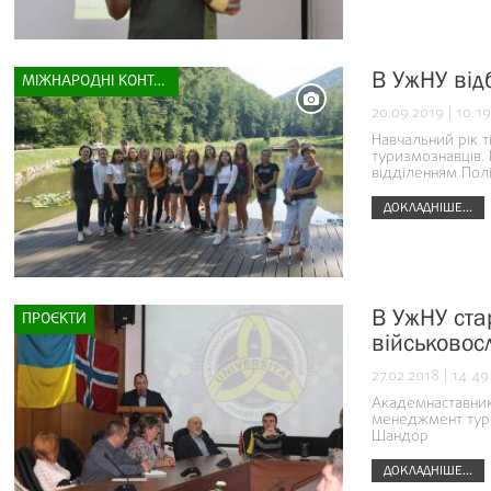
В УжНУ від
МІЖНАРОДНІ КОНТАКТИ
20.09.2019 | 10:19
Навчальний рік т
туризмознавців. 
відділенням Полі
ДОКЛАДНІШЕ...
В УжНУ ста
ПРОЄКТИ
військовос
27.02.2018 | 14:49
Академнаставнико
менеджмент тури
Шандор
ДОКЛАДНІШЕ...