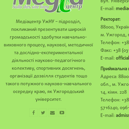
вул. Універси
E-mail:
media
Ректорат:
Медіацентр УжНУ – підрозділ,
88000, Україн
покликаний презентувати широкій
м. Ужгород, 
громадськості здобутки навчально-
Телефон: +38 
виховного процесу, наукової, методичної
Факс: +38 (03
та дослідно-експериментальної
E-mail:
offici
діяльності науково-педагогічного
колективу, спортивних досягнень,
Приймальна к
організації дозвілля студентів тощо
Адреса: 8800
такого потужного науково-навчального
обл., м. Ужго
осередку краю, як Ужгородський
14, кімн. 228
університет.
Телефон: +38 
5716240, 096
E-mail:
admis