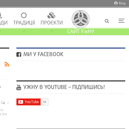
Вхід
ДИ
ТРАДИЦІЇ
ПРОЄКТИ
САЙТ УжНУ
МИ У FACEBOOK
УЖНУ В YOUTUBE – ПІДПИШИСЬ!
у
0
із
’яті