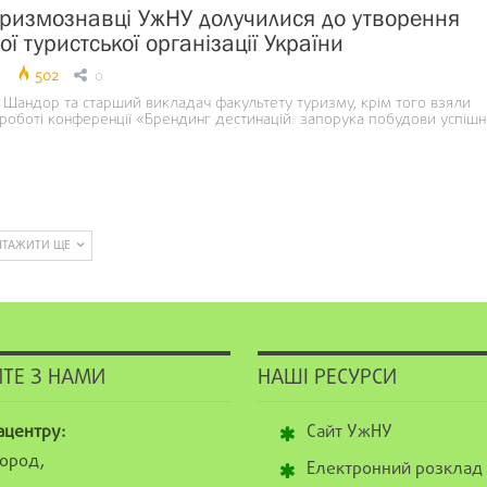
уризмознавці УжНУ долучилися до утворення
ї туристської організації України
8
502
0
Шандор та старший викладач факультету туризму, крім того взяли
 роботі конференції «Брендинг дестинацій: запорука побудови успішн
НТАЖИТИ ЩЕ
ТЕ З НАМИ
НАШІ РЕСУРСИ
ацентру:
Сайт УжНУ
ород,
Електронний розклад