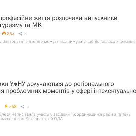
професійне життя розпочали випускники
 туризму та МК
864
0
у Закарпаття відтепер можуть підтримувати ще 80 молодих фахівців
ки УжНУ долучаються до регіонального
я проблемних моментів у сфері інтелектуально
468
0
еся Чепис взяла участь у засіданні Координаційної ради з питань
власності при Закарпатській ОДА