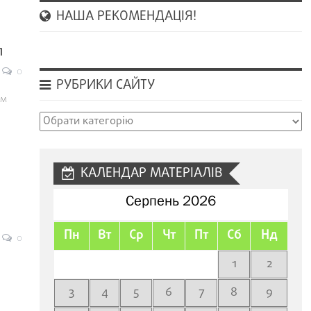
НАША РЕКОМЕНДАЦІЯ!
п
0
РУБРИКИ САЙТУ
им
Рубрики
сайту
КАЛЕНДАР МАТЕРІАЛІВ
Серпень 2026
Пн
Вт
Ср
Чт
Пт
Сб
Нд
0
1
2
3
4
5
6
7
8
9