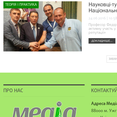
Науковці-т
ТЕОРІЯ І ПРАКТИКА
Національно
24.06.2016 | 10:5
Професор Федір 
активну участь у
репутації»
ДОКЛАДНІШЕ...
ЗАВА
ПРО НАС
КОНТАКТУЙ
Адреса Меді
88000 м. Ужг