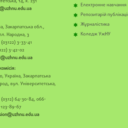
тетська, 14, к. 231
Електронне навчання
@uzhnu.edu.ua
Репозитарій публікаці
Журналістика
а, Закарпатська обл.,
Коледж УжНУ
пл. Народна, 3
(03122) 3-33-41
122) 3-42-02
al@uzhnu.edu.ua
омісія:
0, Україна, Закарпатська
род, вул. Університетська,
(0312) 64-30-84, 066-
-123-89-67
sion@uzhnu.edu.ua