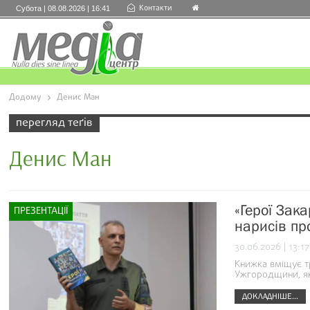
Контакти
Субота | 08.08.2026 | 16:41
Додому
Денис Ман
перегляд теґів
Денис Ман
«Герої Зак
ПРЕЗЕНТАЦІЇ
нарисів пр
30.06.2026 | 13:17
Книжка вміщує тр
Ужгородщини, як
ДОКЛАДНІШЕ...