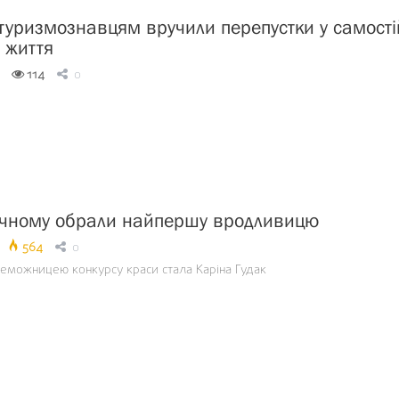
туризмознавцям вручили перепустки у самості
 життя
114
0
ічному обрали найпершу вродливицю
564
0
еможницею конкурсу краси стала Каріна Гудак