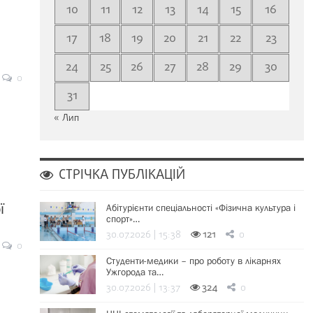
10
11
12
13
14
15
16
17
18
19
20
21
22
23
24
25
26
27
28
29
30
0
31
« Лип
СТРІЧКА ПУБЛІКАЦІЙ
ї
Абітурієнти спеціальності «Фізична культура і
спорт»…
30.07.2026 | 15:38
121
0
0
Студенти-медики – про роботу в лікарнях
Ужгорода та…
30.07.2026 | 13:37
324
0