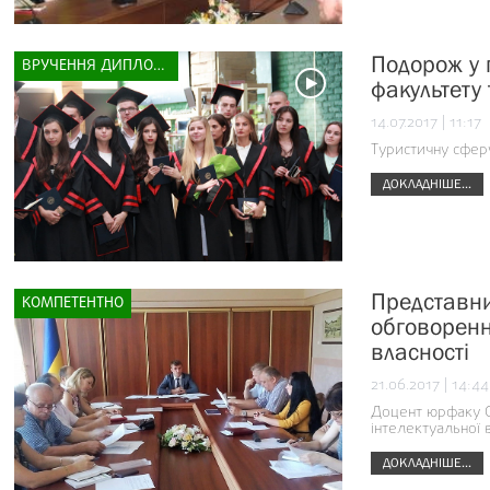
Подорож у 
ВРУЧЕННЯ ДИПЛОМІВ
факультету
14.07.2017 | 11:17
Туристичну сфер
ДОКЛАДНІШЕ...
Представни
КОМПЕТЕНТНО
обговоренн
власності
21.06.2017 | 14:44
Доцент юрфаку Ол
інтелектуальної 
ДОКЛАДНІШЕ...