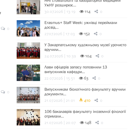
ННІ стоматології та лабораторної медицини
УжНУ розширює…
30.07.2026 | 13:19
114
0
у
Erasmus+ Staff Week: ужнівці переймали
досвід…
0
27.07.2026 | 17:03
152
0
У Закарпатському художньому музеї урочисто
вручили…
24.07.2026 | 10:39
104
0
Лави офіцерів запасу поповнили 13
випускників кафедри…
22.07.2026 | 15:51
63
0
Випускникам біологічного факультету вручили
0
документи…
21.07.2026 | 21:01
410
0
106 бакалаврів факультету іноземної філології
отримали…
21.07.2026 | 20:07
148
0