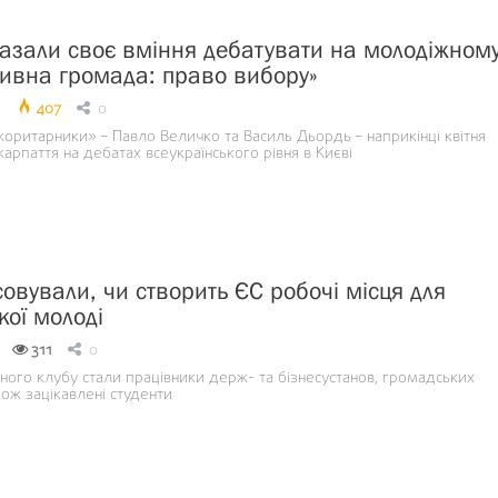
казали своє вміння дебатувати на молодіжном
ктивна громада: право вибору»
9
407
0
ритарники» – Павло Величко та Василь Дьордь – наприкінці квітня
арпаття на дебатах всеукраїнського рівня в Києві
совували, чи створить ЄС робочі місця для
кої молоді
311
0
ного клубу стали працівники держ- та бізнесустанов, громадських
кож зацікавлені студенти