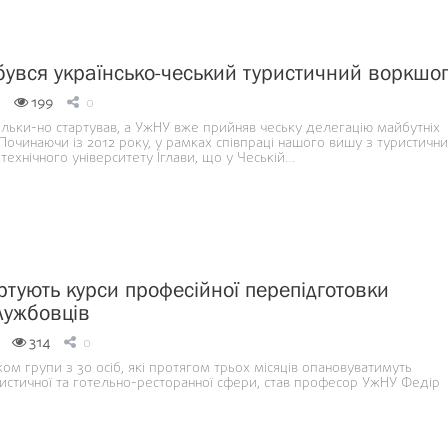
бувся українсько-чеський туристичний воркшо
199
0
ільки-но стартував, а УжНУ вже прийняв чеську делегацію майбутніх
Починаючи із 2012 року, у рамках співпраці нашого вишу з туристичн
технічного університету Їглави, що у Чеській…
ртують курси професійної перепідготовки
лужбовців
314
0
м групи з 30 осіб, які протягом трьох місяців опановуватимуть
стичної та готельно-ресторанної сфери, став професор УжНУ Федір