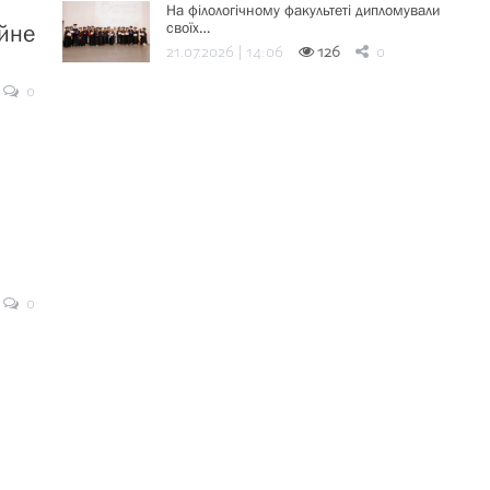
На філологічному факультеті дипломували
своїх…
йне
21.07.2026 | 14:06
126
0
0
0