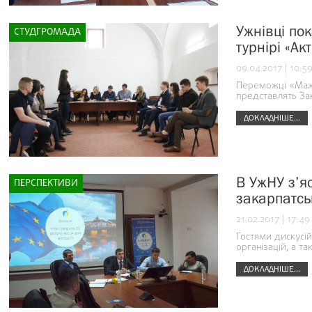
Ужнівці по
СТУДГРОМАДА
турнірі «А
09.04.2017 | 10:5
Переможці «Мажо
представлять Зак
ДОКЛАДНІШЕ...
В УжНУ з’я
ПЕРСПЕКТИВИ
закарпатсь
21.02.2017 | 17:49
Гостями дискусій
організацій, а та
ДОКЛАДНІШЕ...