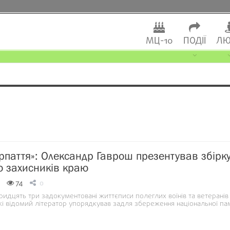
МЦ-10
ПОДІЇ
ЛЮ
арпаття»: Олександр Гаврош презентував збірк
о захисників краю
74
0
идцять три задокументовані життєписи полеглих воїнів та ветеранів 
і відомий літератор упорядкував задля збереження національної пам